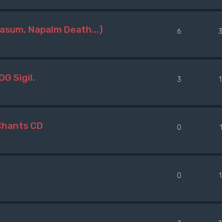
Nasum, Napalm Death...)
6
G Sigil.
3
 Chants CD
0
0