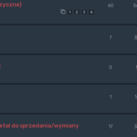
uzyczne)
60
5
1
2
3
4
7
3
ż
0
1
metal do sprzedania/wymiany
17
3