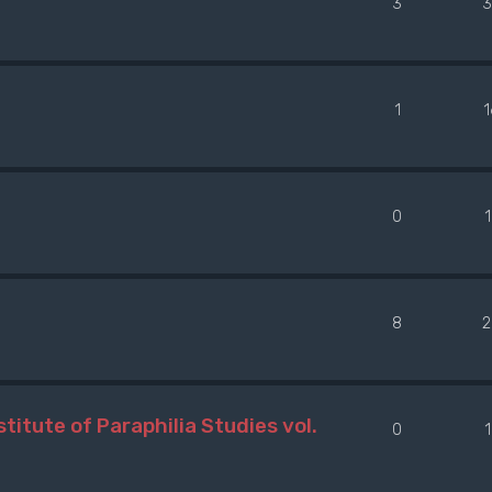
3
3
1
0
8
2
titute of Paraphilia Studies vol.
0