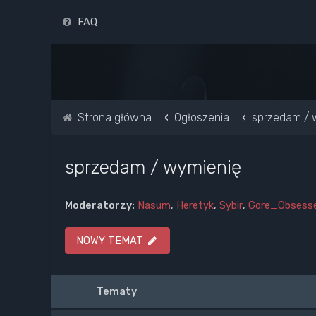
FAQ
Strona główna
Ogłoszenia
sprzedam / 
sprzedam / wymienię
Moderatorzy:
Nasum
,
Heretyk
,
Sybir
,
Gore_Obsess
NOWY TEMAT
Tematy