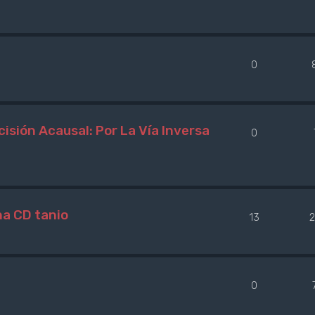
0
isión Acausal: Por La Vía Inversa
0
na CD tanio
13
2
0