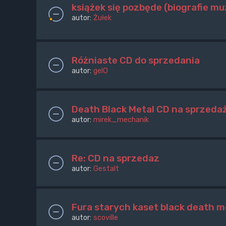
książek się pozbęde (biografie m
autor:
Żułek
Różniaste CD do sprzedania
autor:
gelO
Death Black Metal CD na sprzeda
autor:
mirek_mechanik
Re: CD na sprzedaz
autor:
Gestalt
Fura starych kaset black death 
autor:
scoville