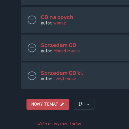
CD na opych
autor:
wonsz
Sprzedam CD
autor:
Morbid Marcin
Sprzedam CD'ki.
autor:
Lvcyferiusz
NOWY TEMAT
Wróć do wykazu forów