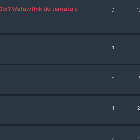
lx? Wstaw link do tematu o
0
1
1
5
1
2
2