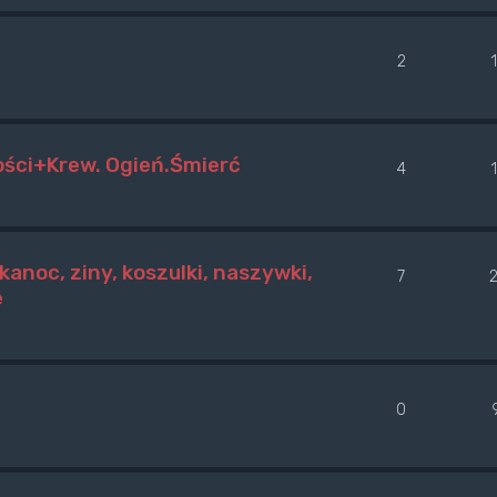
2
ości+Krew. Ogień.Śmierć
4
kanoc, ziny, koszulki, naszywki,
7
e
0