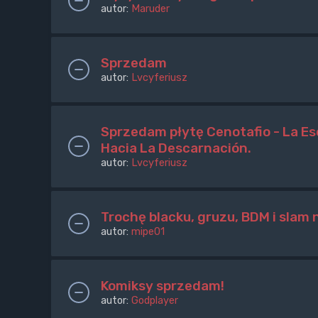
autor:
Maruder
Sprzedam
autor:
Lvcyferiusz
Sprzedam płytę Cenotafio - La Esc
Hacia La Descarnación.
autor:
Lvcyferiusz
Trochę blacku, gruzu, BDM i slam 
autor:
mipe01
Komiksy sprzedam!
autor:
Godplayer