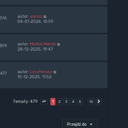
autor:
wonsz
1516
04-01-2026, 15:59
autor:
Morbid Marcin
1899
28-12-2025, 19:47
autor:
Lvcyferiusz
1477
15-12-2025, 11:52
Tematy: 479
1
…
2
3
4
5
16
Następna
Strona
1
z
16
Przejdź do