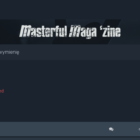
wymienię
ed