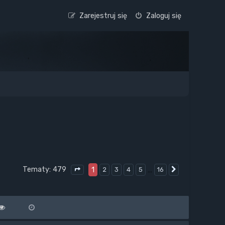
Zarejestruj się
Zaloguj się
Tematy: 479
1
…
2
3
4
5
16
Następna
Strona
1
z
16