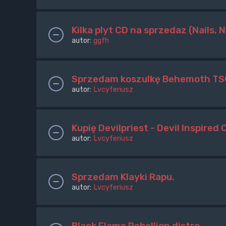
Kilka plyt CD na sprzedaz (Nails, 
autor:
ggfh
Sprzedam koszulkę Behemoth TSO
autor:
Lvcyferiusz
Kupię Devilpriest - Devil Inspired
autor:
Lvcyferiusz
Sprzedam Klayki Rapu.
autor:
Lvcyferiusz
Black Flame Rebellion distro