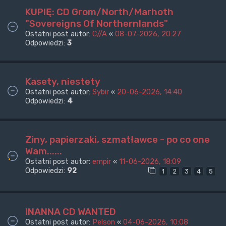
KUPIĘ: CD Grom/North/Marhoth
"Sovereigns Of Northernlands"
Ostatni post autor:
C//A
«
08-07-2026, 20:27
Odpowiedzi:
3
Kasety, niestety
Ostatni post autor:
Sybir
«
20-06-2026, 14:40
Odpowiedzi:
4
Ziny, papierzaki, szmatławce - po co one
Wam......
Ostatni post autor:
empir
«
11-06-2026, 18:09
Odpowiedzi:
92
1
2
3
4
5
INANNA CD WANTED
Ostatni post autor:
Pelson
«
04-06-2026, 10:08