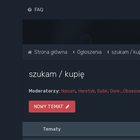
FAQ
Strona główna
Ogłoszenia
szukam / ku
szukam / kupię
Moderatorzy:
Nasum
,
Heretyk
,
Sybir
,
Gore_Obsess
NOWY TEMAT
Tematy