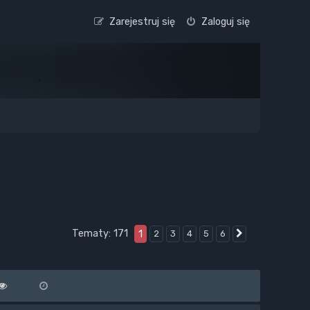
Zarejestruj się
Zaloguj się
Tematy: 171
1
2
3
4
5
6
Następna