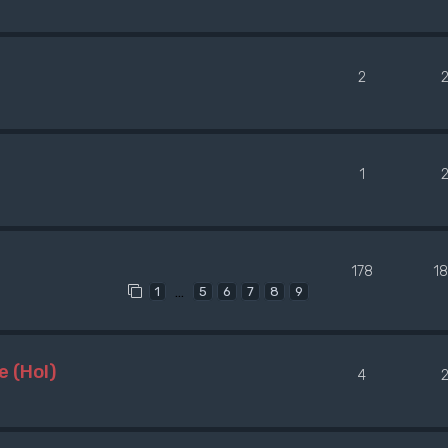
2
1
178
1
…
1
5
6
7
8
9
e (Hol)
4