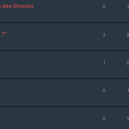
s des Ghoules
0
 7"
2
1
0
0