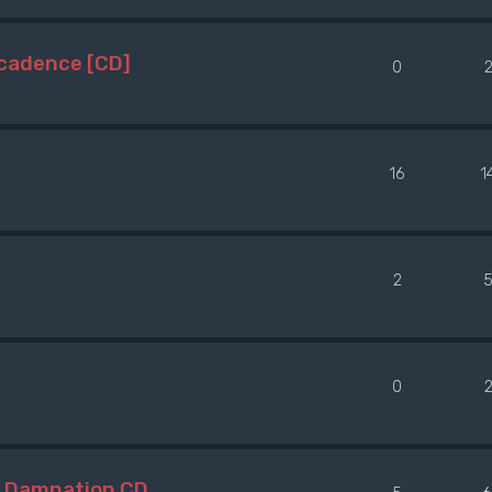
ecadence [CD]
0
16
1
2
5
0
/ Damnation CD