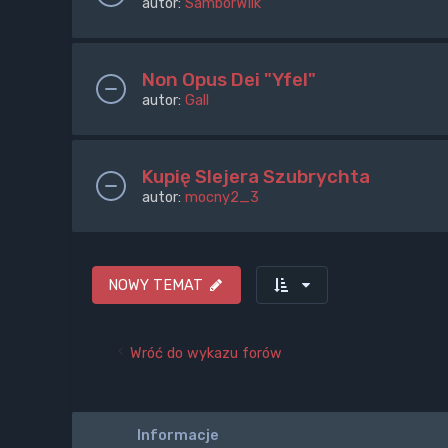
autor:
SamborWilk
Non Opus Dei "Yfel"
autor:
Gall
Kupię Slejera Szubrychta
autor:
mocny2_3
NOWY TEMAT
Wróć do wykazu forów
Informacje