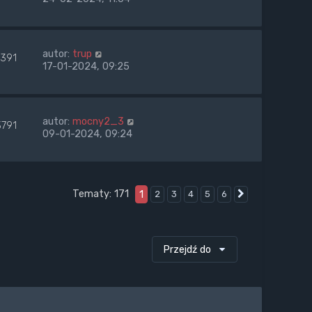
autor:
trup
7391
17-01-2024, 09:25
autor:
mocny2_3
3791
09-01-2024, 09:24
Tematy: 171
1
2
3
4
5
6
Następna
Przejdź do