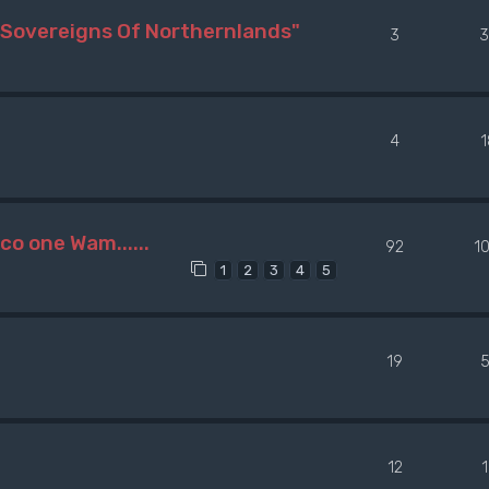
Sovereigns Of Northernlands"
3
3
4
co one Wam......
92
1
1
2
3
4
5
19
5
12