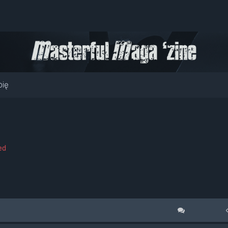
pię
ed