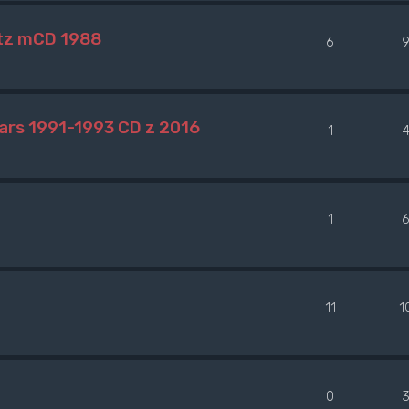
itz mCD 1988
6
ears 1991-1993 CD z 2016
1
1
6
11
1
0
3