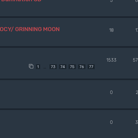
5
6
OCY/ GRINNING MOON
18
1
1533
57
…
1
73
74
75
76
77
0
0
3