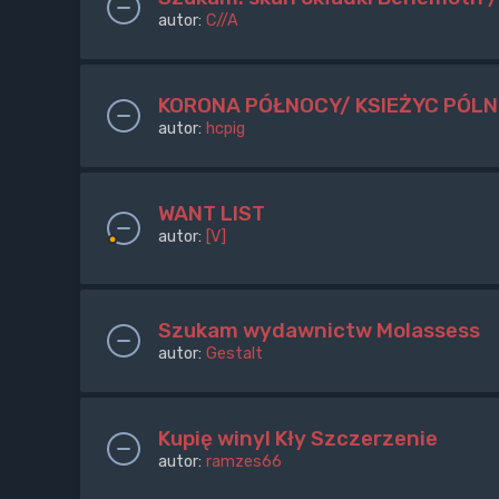
autor:
C//A
KORONA PÓŁNOCY/ KSIEŻYC PÓLN
autor:
hcpig
WANT LIST
autor:
[V]
Szukam wydawnictw Molassess
autor:
Gestalt
Kupię winyl Kły Szczerzenie
autor:
ramzes66