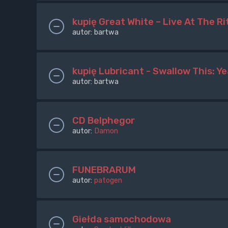
kupię Great White – Live At The R
autor:
bartwa
kupię Lubricant - Swallow This: Y
autor:
bartwa
CD Belphegor
autor:
Damon
FUNEBRARUM
autor:
patogen
Giełda samochodowa