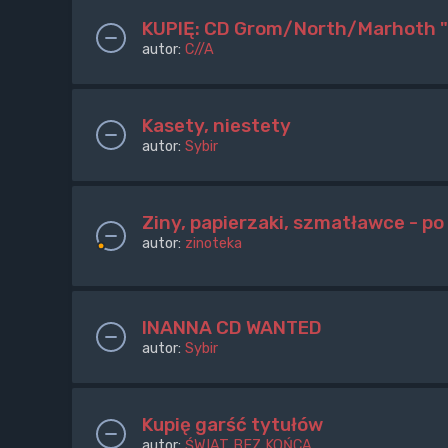
KUPIĘ: CD Grom/North/Marhoth "
autor:
C//A
Kasety, niestety
autor:
Sybir
Ziny, papierzaki, szmatławce - po 
autor:
zinoteka
INANNA CD WANTED
autor:
Sybir
Kupię garść tytułów
autor:
ŚWIAT BEZ KOŃCA