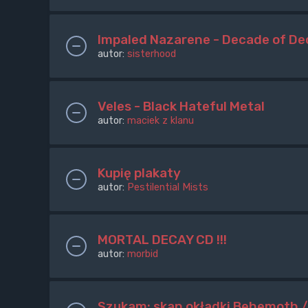
Impaled Nazarene - Decade of D
autor:
sisterhood
Veles - Black Hateful Metal
autor:
maciek z klanu
Kupię plakaty
autor:
Pestilential Mists
MORTAL DECAY CD !!!
autor:
morbid
Szukam: skan okładki Behemoth 