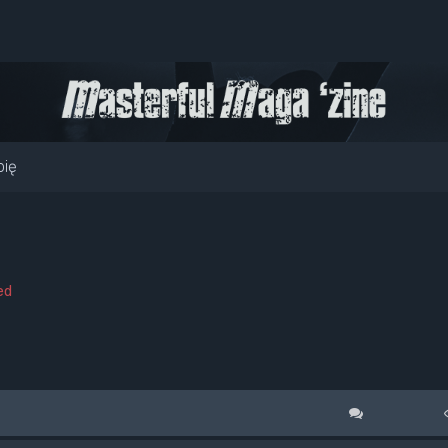
pię
ed