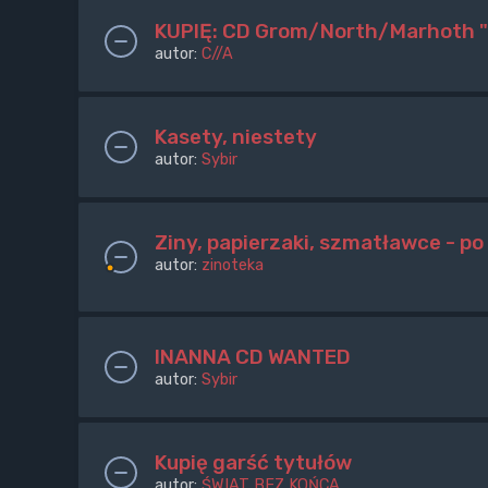
KUPIĘ: CD Grom/North/Marhoth "
autor:
C//A
Kasety, niestety
autor:
Sybir
Ziny, papierzaki, szmatławce - po 
autor:
zinoteka
INANNA CD WANTED
autor:
Sybir
Kupię garść tytułów
autor:
ŚWIAT BEZ KOŃCA