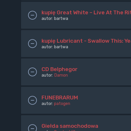
kupię Great White – Live At The R
autor:
bartwa
kupię Lubricant - Swallow This: Y
autor:
bartwa
CD Belphegor
autor:
Damon
FUNEBRARUM
autor:
patogen
Giełda samochodowa