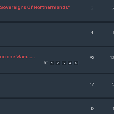
Sovereigns Of Northernlands"
3
3
4
co one Wam......
92
1
1
2
3
4
5
19
5
12