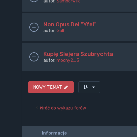
autor:
SamborWilk
Non Opus Dei "Yfel"
autor:
Gall
Kupię Slejera Szubrychta
autor:
mocny2_3
NOWY TEMAT
Wróć do wykazu forów
Informacje