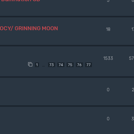
5
6
OCY/ GRINNING MOON
18
1
1533
57
…
1
73
74
75
76
77
0
0
3