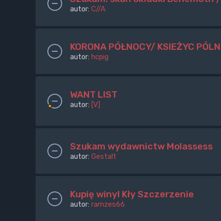
autor:
C//A
KORONA PÓŁNOCY/ KSIEŻYC PÓLN
autor:
hcpig
WANT LIST
autor:
[V]
Szukam wydawnictw Molassess
autor:
Gestalt
Kupię winyl Kły Szczerzenie
autor:
ramzes66