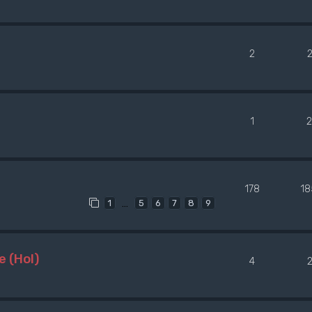
2
1
2
178
18
…
1
5
6
7
8
9
e (Hol)
4