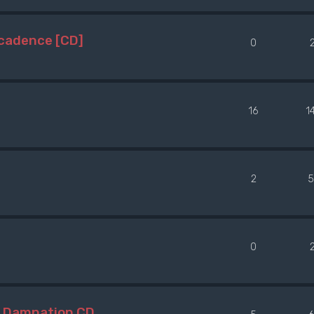
ecadence [CD]
0
16
1
2
5
0
/ Damnation CD