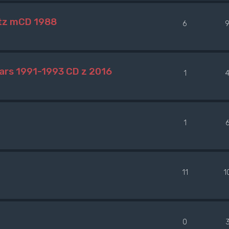
itz mCD 1988
6
ears 1991-1993 CD z 2016
1
1
11
1
0