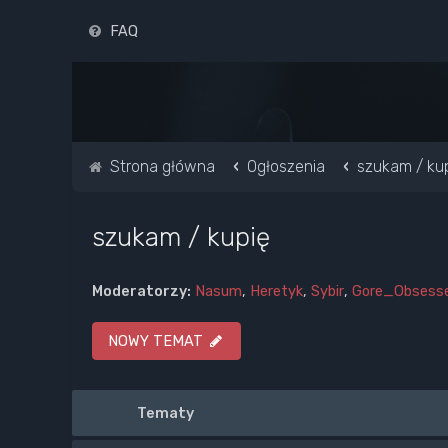
FAQ
Strona główna
Ogłoszenia
szukam / ku
szukam / kupię
Moderatorzy:
Nasum
,
Heretyk
,
Sybir
,
Gore_Obsess
NOWY TEMAT
Tematy