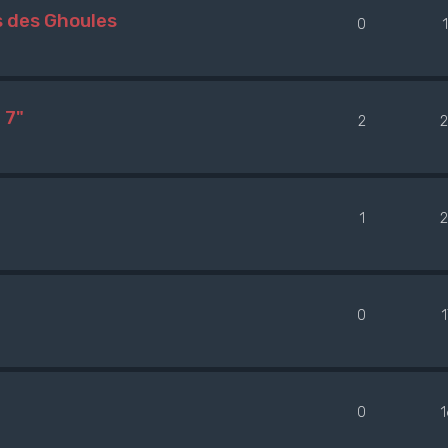
s des Ghoules
0
 7"
2
1
2
0
0