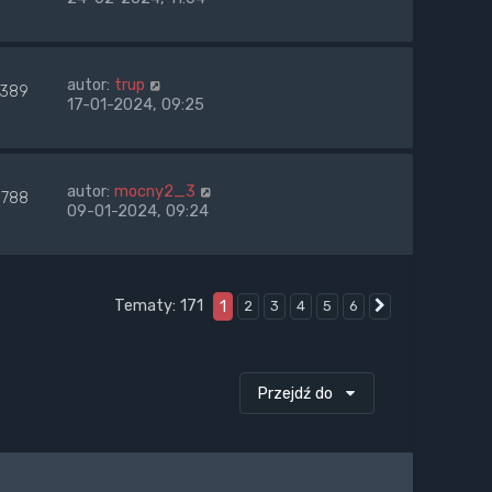
autor:
trup
389
17-01-2024, 09:25
autor:
mocny2_3
788
09-01-2024, 09:24
Tematy: 171
1
2
3
4
5
6
Następna
Przejdź do