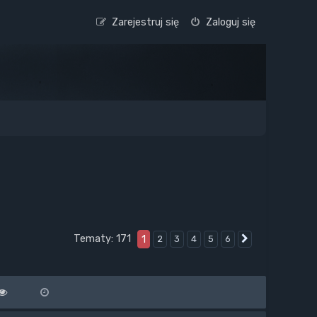
Zarejestruj się
Zaloguj się
Tematy: 171
1
2
3
4
5
6
Następna