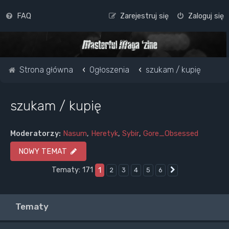
FAQ
Zarejestruj się
Zaloguj się
Strona główna
Ogłoszenia
szukam / kupię
szukam / kupię
Moderatorzy:
Nasum
,
Heretyk
,
Sybir
,
Gore_Obsessed
NOWY TEMAT
Tematy: 171
1
2
3
4
5
6
Następna
Tematy