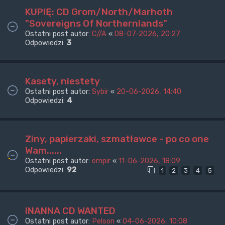
KUPIĘ: CD Grom/North/Marhoth
"Sovereigns Of Northernlands"
Ostatni post autor:
C//A
«
08-07-2026, 20:27
Odpowiedzi:
3
Kasety, niestety
Ostatni post autor:
Sybir
«
20-06-2026, 14:40
Odpowiedzi:
4
Ziny, papierzaki, szmatławce - po co one
Wam......
Ostatni post autor:
empir
«
11-06-2026, 18:09
Odpowiedzi:
92
1
2
3
4
5
INANNA CD WANTED
Ostatni post autor:
Pelson
«
04-06-2026, 10:08