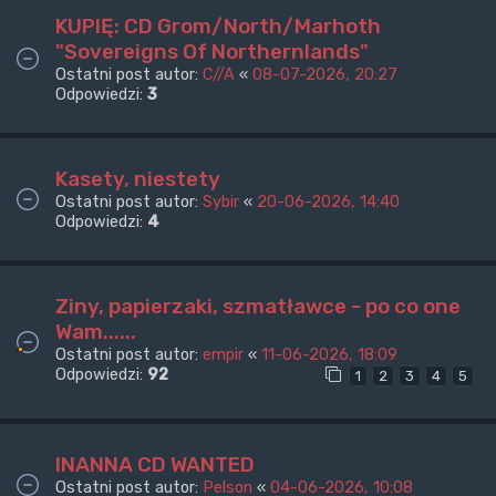
KUPIĘ: CD Grom/North/Marhoth
"Sovereigns Of Northernlands"
Ostatni post autor:
C//A
«
08-07-2026, 20:27
Odpowiedzi:
3
Kasety, niestety
Ostatni post autor:
Sybir
«
20-06-2026, 14:40
Odpowiedzi:
4
Ziny, papierzaki, szmatławce - po co one
Wam......
Ostatni post autor:
empir
«
11-06-2026, 18:09
Odpowiedzi:
92
1
2
3
4
5
INANNA CD WANTED
Ostatni post autor:
Pelson
«
04-06-2026, 10:08