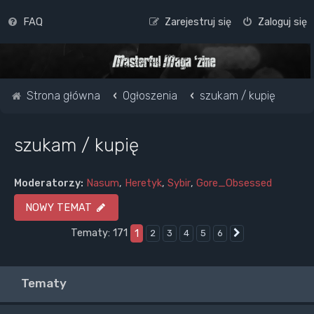
FAQ
Zarejestruj się
Zaloguj się
Strona główna
Ogłoszenia
szukam / kupię
szukam / kupię
Moderatorzy:
Nasum
,
Heretyk
,
Sybir
,
Gore_Obsessed
NOWY TEMAT
Tematy: 171
1
2
3
4
5
6
Następna
Tematy