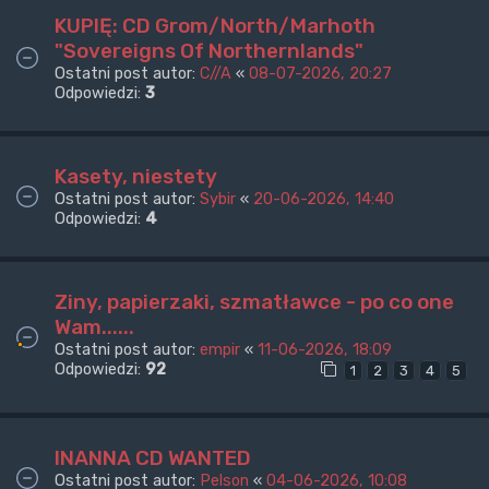
KUPIĘ: CD Grom/North/Marhoth
"Sovereigns Of Northernlands"
Ostatni post autor:
C//A
«
08-07-2026, 20:27
Odpowiedzi:
3
Kasety, niestety
Ostatni post autor:
Sybir
«
20-06-2026, 14:40
Odpowiedzi:
4
Ziny, papierzaki, szmatławce - po co one
Wam......
Ostatni post autor:
empir
«
11-06-2026, 18:09
Odpowiedzi:
92
1
2
3
4
5
INANNA CD WANTED
Ostatni post autor:
Pelson
«
04-06-2026, 10:08