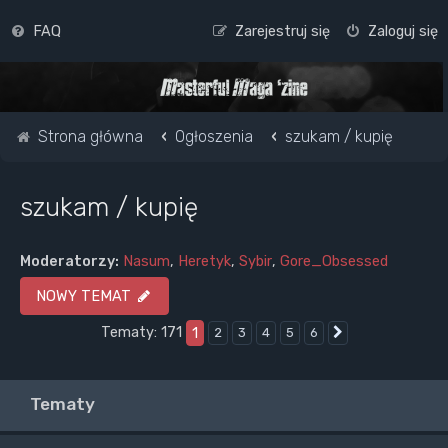
FAQ
Zarejestruj się
Zaloguj się
Strona główna
Ogłoszenia
szukam / kupię
szukam / kupię
Moderatorzy:
Nasum
,
Heretyk
,
Sybir
,
Gore_Obsessed
NOWY TEMAT
Tematy: 171
1
2
3
4
5
6
Następna
Tematy