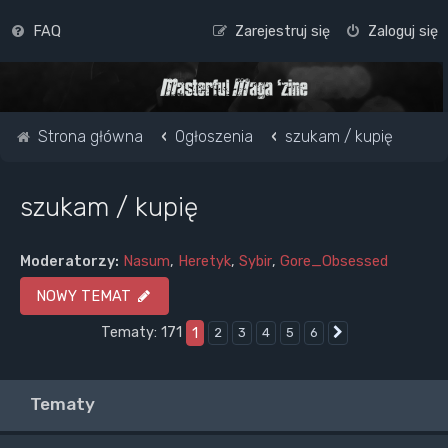
FAQ
Zarejestruj się
Zaloguj się
Strona główna
Ogłoszenia
szukam / kupię
szukam / kupię
Moderatorzy:
Nasum
,
Heretyk
,
Sybir
,
Gore_Obsessed
NOWY TEMAT
Tematy: 171
1
2
3
4
5
6
Następna
Tematy