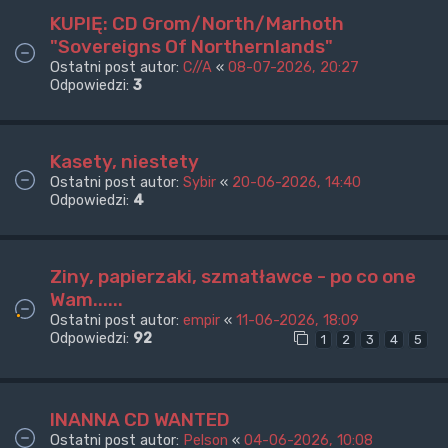
KUPIĘ: CD Grom/North/Marhoth
"Sovereigns Of Northernlands"
Ostatni post autor:
C//A
«
08-07-2026, 20:27
Odpowiedzi:
3
Kasety, niestety
Ostatni post autor:
Sybir
«
20-06-2026, 14:40
Odpowiedzi:
4
Ziny, papierzaki, szmatławce - po co one
Wam......
Ostatni post autor:
empir
«
11-06-2026, 18:09
Odpowiedzi:
92
1
2
3
4
5
INANNA CD WANTED
Ostatni post autor:
Pelson
«
04-06-2026, 10:08