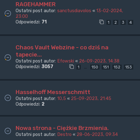
RAGEHAMMER
Ostatni post autor:
sanctusdiavolos
«
13-02-2024,
23:00
Odpowiedzi:
71
1
2
3
4
Chaos Vault Webzine - co dziś na
tapecie...
Ostatni post autor:
Efowski
«
26-09-2023, 14:38
Odpowiedzi:
3057
…
1
150
151
152
153
Hasselhoff Messerschmitt
Ostatni post autor:
10,5
«
25-09-2023, 21:45
Odpowiedzi:
2
Nowa strona - Ciężkie Brzmienia.
Ostatni post autor:
Destro
«
28-06-2023, 09:34