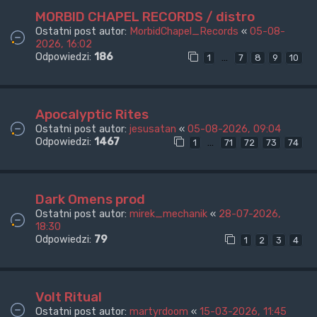
MORBID CHAPEL RECORDS / distro
Ostatni post autor:
MorbidChapel_Records
«
05-08-
2026, 16:02
Odpowiedzi:
186
…
1
7
8
9
10
Apocalyptic Rites
Ostatni post autor:
jesusatan
«
05-08-2026, 09:04
Odpowiedzi:
1467
…
1
71
72
73
74
Dark Omens prod
Ostatni post autor:
mirek_mechanik
«
28-07-2026,
18:30
Odpowiedzi:
79
1
2
3
4
Volt Ritual
Ostatni post autor:
martyrdoom
«
15-03-2026, 11:45