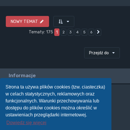
NOWY TEMAT
Tematy: 175
1
2
3
4
5
6
Następna
Przejdź do
Informacje
Strona ta używa plików cookies (tzw. ciasteczka)
w celach statystycznych, reklamowych oraz
Twoje uprawnienia na tym forum
funkcjonalnych. Warunki przechowywania lub
Nie możesz
tworzyć nowych tematów
dostępu do plików cookies można określić w
Nie możesz
odpowiadać w tematach
Nie możesz
zmieniać swoich postów
ustawieniach przeglądarki internetowej.
Nie możesz
usuwać swoich postów
Dowiedz się więcej
Nie możesz
dodawać załączników