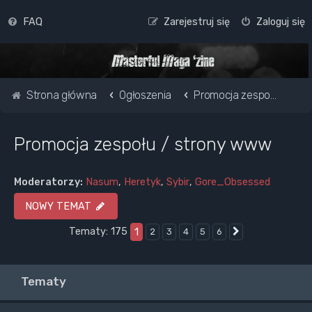
FAQ
Zarejestruj się
Zaloguj się
Strona główna
Ogłoszenia
Promocja zespołu / strony www
Promocja zespołu / strony www
Moderatorzy:
Nasum
,
Heretyk
,
Sybir
,
Gore_Obsessed
NOWY TEMAT
Tematy: 175
1
2
3
4
5
6
Następna
Tematy