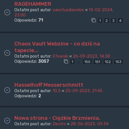
RAGEHAMMER
Ostatni post autor:
sanctusdiavolos
«
13-02-2024,
23:00
Odpowiedzi:
71
1
2
3
4
Chaos Vault Webzine - co dziś na
tapecie...
Ostatni post autor:
Efowski
«
26-09-2023, 14:38
Odpowiedzi:
3057
…
1
150
151
152
153
Hasselhoff Messerschmitt
Ostatni post autor:
10,5
«
25-09-2023, 21:45
Odpowiedzi:
2
Nowa strona - Ciężkie Brzmienia.
Ostatni post autor:
Destro
«
28-06-2023, 09:34