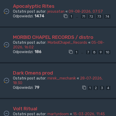
Apocalyptic Rites
Ostatni post autor:
jesusatan
«
09-08-2026, 07:57
Odpowiedzi:
1474
…
1
71
72
73
74
MORBID CHAPEL RECORDS / distro
Ostatni post autor:
MorbidChapel_Records
«
05-08-
2026, 16:02
Odpowiedzi:
186
…
1
7
8
9
10
Dark Omens prod
Ostatni post autor:
mirek_mechanik
«
28-07-2026,
18:30
Odpowiedzi:
79
1
2
3
4
Volt Ritual
Ostatni post autor:
martyrdoom
«
15-03-2026, 11:45