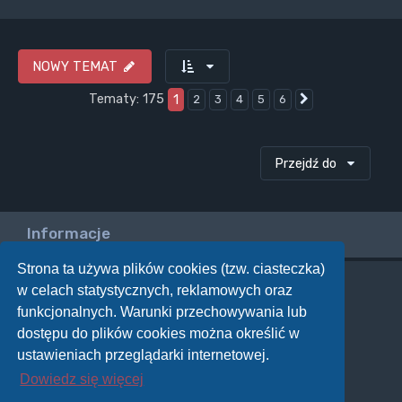
NOWY TEMAT
Tematy: 175
1
2
3
4
5
6
Następna
Przejdź do
Informacje
Strona ta używa plików cookies (tzw. ciasteczka)
w celach statystycznych, reklamowych oraz
Twoje uprawnienia na tym forum
funkcjonalnych. Warunki przechowywania lub
Nie możesz
tworzyć nowych tematów
dostępu do plików cookies można określić w
Nie możesz
odpowiadać w tematach
Nie możesz
zmieniać swoich postów
ustawieniach przeglądarki internetowej.
Nie możesz
usuwać swoich postów
Dowiedz się więcej
Nie możesz
dodawać załączników