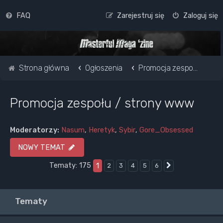
FAQ
Zarejestruj się
Zaloguj się
Strona główna
Ogłoszenia
Promocja zespołu / strony www
Promocja zespołu / strony www
Moderatorzy:
Nasum
,
Heretyk
,
Sybir
,
Gore_Obsessed
NOWY TEMAT
Tematy: 175
1
2
3
4
5
6
Następna
Tematy