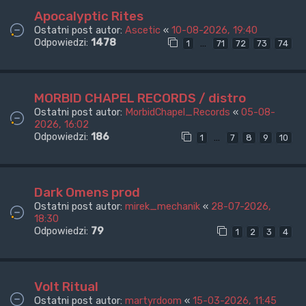
Apocalyptic Rites
Ostatni post autor:
Ascetic
«
10-08-2026, 19:40
Odpowiedzi:
1478
…
1
71
72
73
74
MORBID CHAPEL RECORDS / distro
Ostatni post autor:
MorbidChapel_Records
«
05-08-
2026, 16:02
Odpowiedzi:
186
…
1
7
8
9
10
Dark Omens prod
Ostatni post autor:
mirek_mechanik
«
28-07-2026,
18:30
Odpowiedzi:
79
1
2
3
4
Volt Ritual
Ostatni post autor:
martyrdoom
«
15-03-2026, 11:45