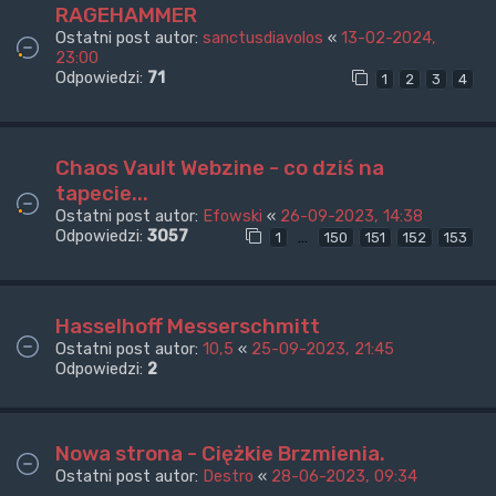
RAGEHAMMER
Ostatni post autor:
sanctusdiavolos
«
13-02-2024,
23:00
Odpowiedzi:
71
1
2
3
4
Chaos Vault Webzine - co dziś na
tapecie...
Ostatni post autor:
Efowski
«
26-09-2023, 14:38
Odpowiedzi:
3057
…
1
150
151
152
153
Hasselhoff Messerschmitt
Ostatni post autor:
10,5
«
25-09-2023, 21:45
Odpowiedzi:
2
Nowa strona - Ciężkie Brzmienia.
Ostatni post autor:
Destro
«
28-06-2023, 09:34