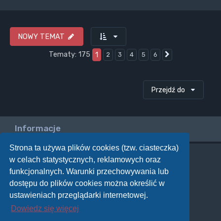
NOWY TEMAT
Tematy: 175
1
2
3
4
5
6
Następna
Przejdź do
Informacje
Strona ta używa plików cookies (tzw. ciasteczka)
w celach statystycznych, reklamowych oraz
Twoje uprawnienia na tym forum
funkcjonalnych. Warunki przechowywania lub
Nie możesz
tworzyć nowych tematów
dostępu do plików cookies można określić w
Nie możesz
odpowiadać w tematach
Nie możesz
zmieniać swoich postów
ustawieniach przeglądarki internetowej.
Nie możesz
usuwać swoich postów
Dowiedz się więcej
Nie możesz
dodawać załączników