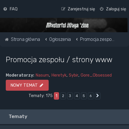
FAQ
Zarejestruj się
Zaloguj się
Strona główna
Ogłoszenia
Promocja zespołu / strony www
Promocja zespołu / strony www
Moderatorzy:
Nasum
,
Heretyk
,
Sybir
,
Gore_Obsessed
NOWY TEMAT
Tematy: 175
1
2
3
4
5
6
Następna
Tematy