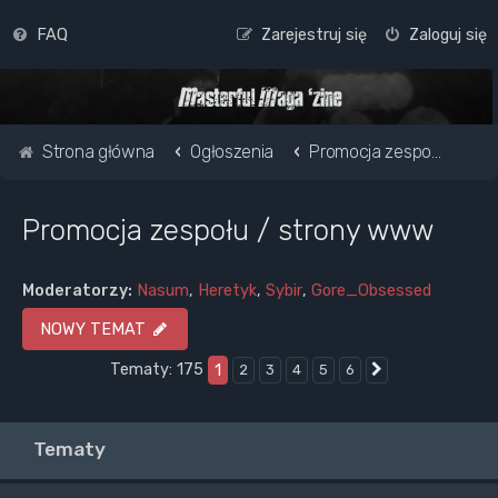
FAQ
Zarejestruj się
Zaloguj się
Strona główna
Ogłoszenia
Promocja zespołu / strony www
Promocja zespołu / strony www
Moderatorzy:
Nasum
,
Heretyk
,
Sybir
,
Gore_Obsessed
NOWY TEMAT
Tematy: 175
1
2
3
4
5
6
Następna
Tematy