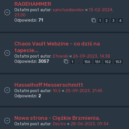
RAGEHAMMER
Ostatni post autor:
sanctusdiavolos
«
13-02-2024,
23:00
Odpowiedzi:
71
1
2
3
4
Chaos Vault Webzine - co dziś na
tapecie...
Ostatni post autor:
Efowski
«
26-09-2023, 14:38
Odpowiedzi:
3057
…
1
150
151
152
153
Hasselhoff Messerschmitt
Ostatni post autor:
10,5
«
25-09-2023, 21:45
Odpowiedzi:
2
Nowa strona - Ciężkie Brzmienia.
Ostatni post autor:
Destro
«
28-06-2023, 09:34