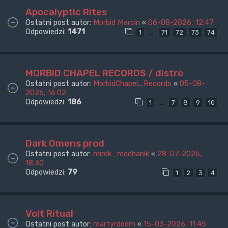
Apocalyptic Rites
Ostatni post autor:
Morbid Marcin
«
06-08-2026, 12:47
Odpowiedzi:
1471
…
1
71
72
73
74
MORBID CHAPEL RECORDS / distro
Ostatni post autor:
MorbidChapel_Records
«
05-08-
2026, 16:02
Odpowiedzi:
186
…
1
7
8
9
10
Dark Omens prod
Ostatni post autor:
mirek_mechanik
«
28-07-2026,
18:30
Odpowiedzi:
79
1
2
3
4
Volt Ritual
Ostatni post autor:
martyrdoom
«
15-03-2026, 11:45