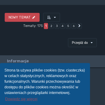
NOWY TEMAT
Tematy: 175
1
2
3
4
5
6
Następna
Przejdź do
Informacje
Strona ta używa plików cookies (tzw. ciasteczka)
w celach statystycznych, reklamowych oraz
Twoje uprawnienia na tym forum
funkcjonalnych. Warunki przechowywania lub
Nie możesz
tworzyć nowych tematów
dostępu do plików cookies można określić w
Nie możesz
odpowiadać w tematach
Nie możesz
zmieniać swoich postów
ustawieniach przeglądarki internetowej.
Nie możesz
usuwać swoich postów
Dowiedz się więcej
Nie możesz
dodawać załączników