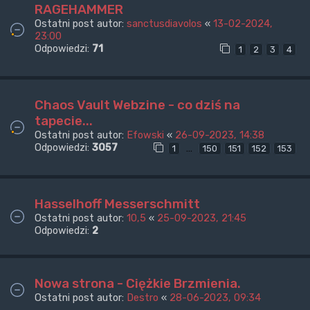
RAGEHAMMER
Ostatni post autor:
sanctusdiavolos
«
13-02-2024,
23:00
Odpowiedzi:
71
1
2
3
4
Chaos Vault Webzine - co dziś na
tapecie...
Ostatni post autor:
Efowski
«
26-09-2023, 14:38
Odpowiedzi:
3057
…
1
150
151
152
153
Hasselhoff Messerschmitt
Ostatni post autor:
10,5
«
25-09-2023, 21:45
Odpowiedzi:
2
Nowa strona - Ciężkie Brzmienia.
Ostatni post autor:
Destro
«
28-06-2023, 09:34