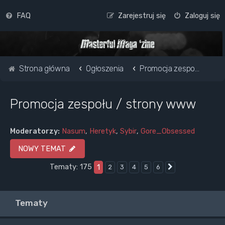
FAQ
Zarejestruj się
Zaloguj się
Strona główna
Ogłoszenia
Promocja zespołu / strony www
Promocja zespołu / strony www
Moderatorzy:
Nasum
,
Heretyk
,
Sybir
,
Gore_Obsessed
NOWY TEMAT
Tematy: 175
1
2
3
4
5
6
Następna
Tematy