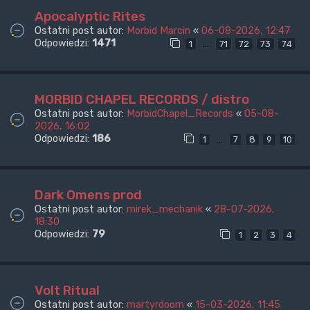
Apocalyptic Rites
Ostatni post autor:
Morbid Marcin
«
06-08-2026, 12:47
Odpowiedzi:
1471
…
1
71
72
73
74
MORBID CHAPEL RECORDS / distro
Ostatni post autor:
MorbidChapel_Records
«
05-08-
2026, 16:02
Odpowiedzi:
186
…
1
7
8
9
10
Dark Omens prod
Ostatni post autor:
mirek_mechanik
«
28-07-2026,
18:30
Odpowiedzi:
79
1
2
3
4
Volt Ritual
Ostatni post autor:
martyrdoom
«
15-03-2026, 11:45