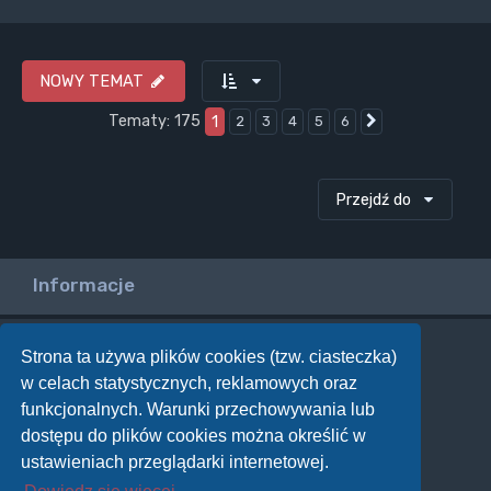
NOWY TEMAT
Tematy: 175
1
2
3
4
5
6
Następna
Przejdź do
Informacje
Twoje uprawnienia na tym forum
Strona ta używa plików cookies (tzw. ciasteczka)
w celach statystycznych, reklamowych oraz
Nie możesz
tworzyć nowych tematów
funkcjonalnych. Warunki przechowywania lub
Nie możesz
odpowiadać w tematach
Nie możesz
zmieniać swoich postów
dostępu do plików cookies można określić w
Nie możesz
usuwać swoich postów
ustawieniach przeglądarki internetowej.
Nie możesz
dodawać załączników