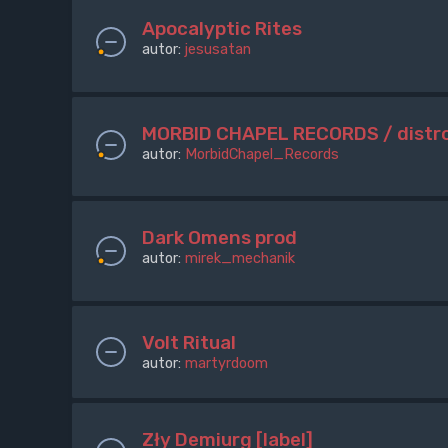
Apocalyptic Rites
autor:
jesusatan
MORBID CHAPEL RECORDS / distr
autor:
MorbidChapel_Records
Dark Omens prod
autor:
mirek_mechanik
Volt Ritual
autor:
martyrdoom
Zły Demiurg [label]