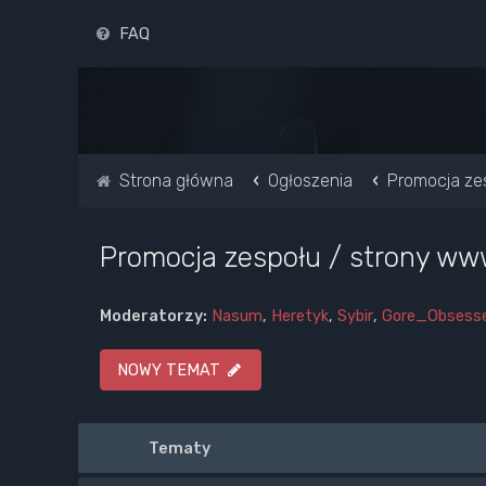
FAQ
Strona główna
Ogłoszenia
Promocja ze
Promocja zespołu / strony w
Moderatorzy:
Nasum
,
Heretyk
,
Sybir
,
Gore_Obsess
NOWY TEMAT
Tematy