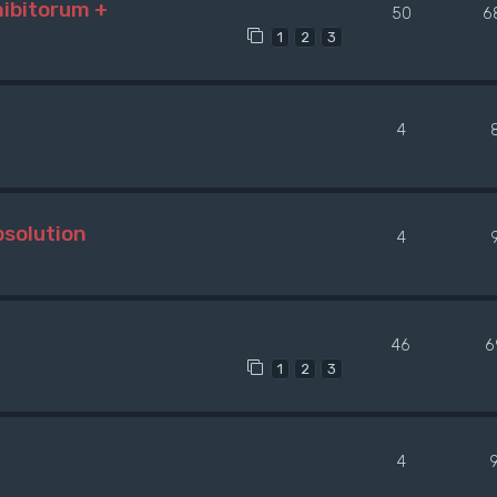
hibitorum +
50
6
1
2
3
4
bsolution
4
46
6
1
2
3
4