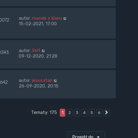
autor:
maciek z klanu
0072
15-02-2021, 17:00
autor:
Self
0343
09-12-2020, 21:28
autor:
jesusatan
7642
26-09-2020, 20:15
Tematy: 175
1
2
3
4
5
6
Następna
Przejdź do