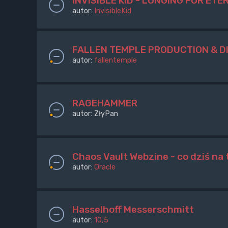
INVISIBLE KID - LONGING FOR ETE
autor:
InvisibleKid
FALLEN TEMPLE PRODUCTION & D
autor:
fallentemple
RAGEHAMMER
autor:
ZłyPan
Chaos Vault Webzine - co dziś na t
autor:
Oracle
Hasselhoff Messerschmitt
autor:
10,5