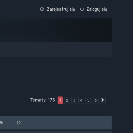
Zarejestruj się
Zaloguj się
Tematy: 175
1
2
3
4
5
6
Następna