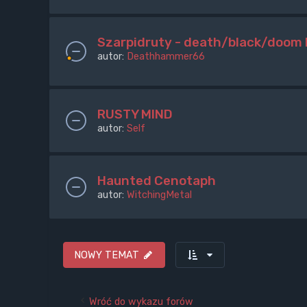
Szarpidruty - death/black/doom 
autor:
Deathhammer66
RUSTY MIND
autor:
Self
Haunted Cenotaph
autor:
WitchingMetal
NOWY TEMAT
Wróć do wykazu forów