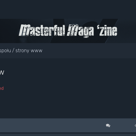
społu / strony www
ww
ed