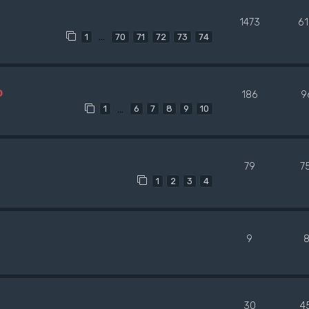
1473
6
…
1
70
71
72
73
74
o
186
9
…
1
6
7
8
9
10
79
7
1
2
3
4
9
8
30
4