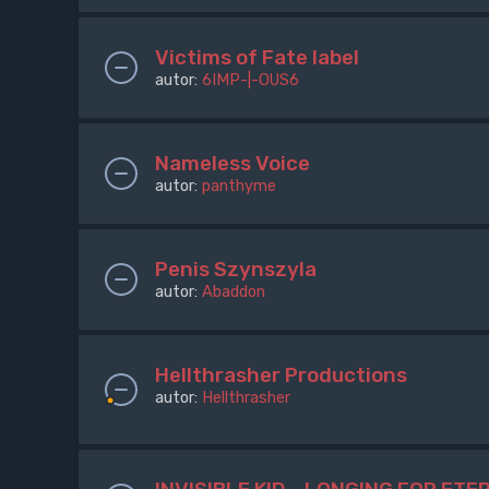
Victims of Fate label
autor:
6IMP-|-OUS6
Nameless Voice
autor:
panthyme
Penis Szynszyla
autor:
Abaddon
Hellthrasher Productions
autor:
Hellthrasher