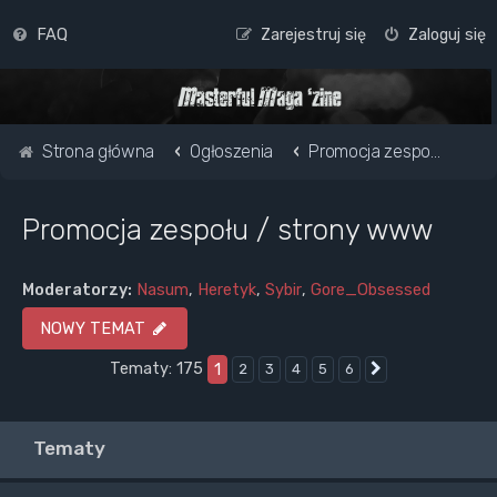
FAQ
Zarejestruj się
Zaloguj się
Strona główna
Ogłoszenia
Promocja zespołu / strony www
Promocja zespołu / strony www
Moderatorzy:
Nasum
,
Heretyk
,
Sybir
,
Gore_Obsessed
NOWY TEMAT
Tematy: 175
1
2
3
4
5
6
Następna
Tematy