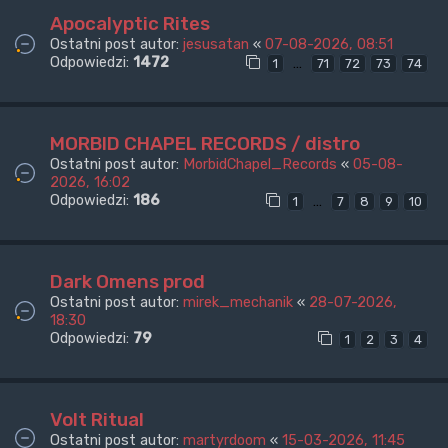
Apocalyptic Rites
Ostatni post autor:
jesusatan
«
07-08-2026, 08:51
Odpowiedzi:
1472
…
1
71
72
73
74
MORBID CHAPEL RECORDS / distro
Ostatni post autor:
MorbidChapel_Records
«
05-08-
2026, 16:02
Odpowiedzi:
186
…
1
7
8
9
10
Dark Omens prod
Ostatni post autor:
mirek_mechanik
«
28-07-2026,
18:30
Odpowiedzi:
79
1
2
3
4
Volt Ritual
Ostatni post autor:
martyrdoom
«
15-03-2026, 11:45