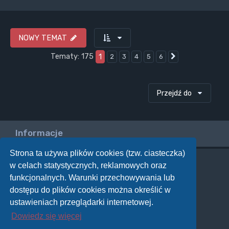
NOWY TEMAT
Tematy: 175
1
2
3
4
5
6
Następna
Przejdź do
Informacje
Strona ta używa plików cookies (tzw. ciasteczka)
w celach statystycznych, reklamowych oraz
Twoje uprawnienia na tym forum
funkcjonalnych. Warunki przechowywania lub
Nie możesz
tworzyć nowych tematów
dostępu do plików cookies można określić w
Nie możesz
odpowiadać w tematach
Nie możesz
zmieniać swoich postów
ustawieniach przeglądarki internetowej.
Nie możesz
usuwać swoich postów
Dowiedz się więcej
Nie możesz
dodawać załączników