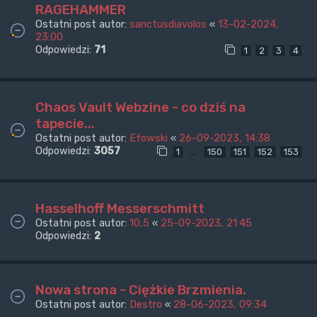
RAGEHAMMER
Ostatni post autor:
sanctusdiavolos
«
13-02-2024,
23:00
Odpowiedzi:
71
1
2
3
4
Chaos Vault Webzine - co dziś na
tapecie...
Ostatni post autor:
Efowski
«
26-09-2023, 14:38
Odpowiedzi:
3057
…
1
150
151
152
153
Hasselhoff Messerschmitt
Ostatni post autor:
10,5
«
25-09-2023, 21:45
Odpowiedzi:
2
Nowa strona - Ciężkie Brzmienia.
Ostatni post autor:
Destro
«
28-06-2023, 09:34