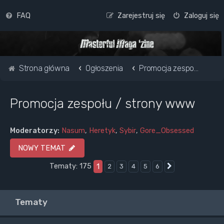
FAQ
Zarejestruj się
Zaloguj się
Strona główna
Ogłoszenia
Promocja zespołu / strony www
Promocja zespołu / strony www
Moderatorzy:
Nasum
,
Heretyk
,
Sybir
,
Gore_Obsessed
NOWY TEMAT
Tematy: 175
1
2
3
4
5
6
Następna
Tematy