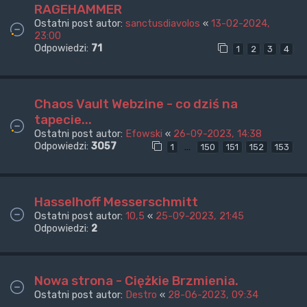
RAGEHAMMER
Ostatni post autor:
sanctusdiavolos
«
13-02-2024,
23:00
Odpowiedzi:
71
1
2
3
4
Chaos Vault Webzine - co dziś na
tapecie...
Ostatni post autor:
Efowski
«
26-09-2023, 14:38
Odpowiedzi:
3057
…
1
150
151
152
153
Hasselhoff Messerschmitt
Ostatni post autor:
10,5
«
25-09-2023, 21:45
Odpowiedzi:
2
Nowa strona - Ciężkie Brzmienia.
Ostatni post autor:
Destro
«
28-06-2023, 09:34