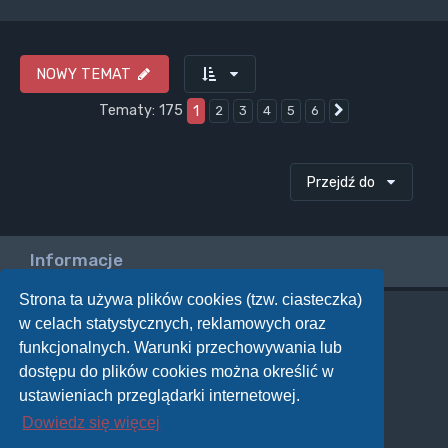
NOWY TEMAT
Tematy: 175
1
2
3
4
5
6
Następna
Przejdź do
Informacje
Strona ta używa plików cookies (tzw. ciasteczka)
w celach statystycznych, reklamowych oraz
Twoje uprawnienia na tym forum
funkcjonalnych. Warunki przechowywania lub
Nie możesz
tworzyć nowych tematów
dostępu do plików cookies można określić w
Nie możesz
odpowiadać w tematach
Nie możesz
zmieniać swoich postów
ustawieniach przeglądarki internetowej.
Nie możesz
usuwać swoich postów
Dowiedz się więcej
Nie możesz
dodawać załączników