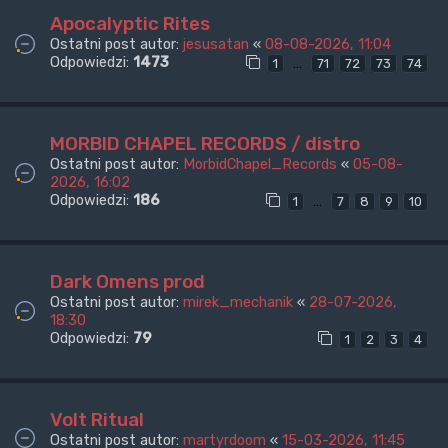
Apocalyptic Rites
Ostatni post autor:
jesusatan
«
08-08-2026, 11:04
Odpowiedzi:
1473
…
1
71
72
73
74
MORBID CHAPEL RECORDS / distro
Ostatni post autor:
MorbidChapel_Records
«
05-08-
2026, 16:02
Odpowiedzi:
186
…
1
7
8
9
10
Dark Omens prod
Ostatni post autor:
mirek_mechanik
«
28-07-2026,
18:30
Odpowiedzi:
79
1
2
3
4
Volt Ritual
Ostatni post autor:
martyrdoom
«
15-03-2026, 11:45