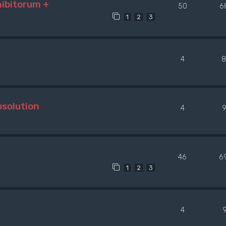
hibitorum +
50
6
1
2
3
4
8
bsolution
4
46
6
1
2
3
4