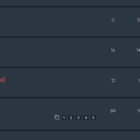
0
5
16
1
a]
12
84
9
1
2
3
4
5