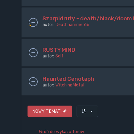
Szarpidruty - death/black/doom 
autor:
Deathhammer66
RUSTY MIND
autor:
Self
Haunted Cenotaph
autor:
WitchingMetal
NOWY TEMAT
Wróć do wykazu forów