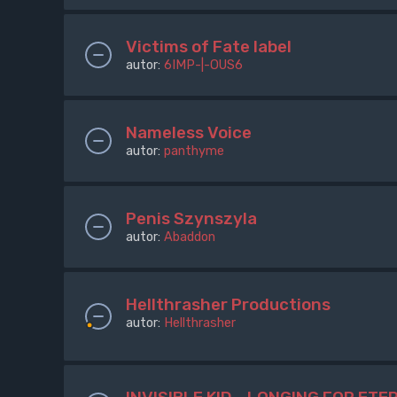
Victims of Fate label
autor:
6IMP-|-OUS6
Nameless Voice
autor:
panthyme
Penis Szynszyla
autor:
Abaddon
Hellthrasher Productions
autor:
Hellthrasher