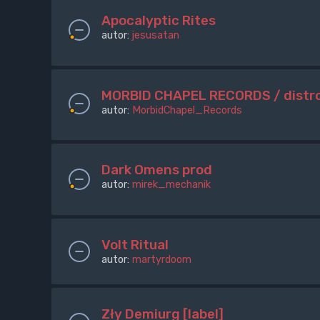
Apocalyptic Rites
autor:
jesusatan
MORBID CHAPEL RECORDS / distr
autor:
MorbidChapel_Records
Dark Omens prod
autor:
mirek_mechanik
Volt Ritual
autor:
martyrdoom
Zły Demiurg [label]