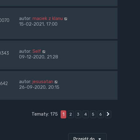
autor:
maciek z klanu
0070
15-02-2021, 17:00
autor:
Self
0343
09-12-2020, 21:28
autor:
jesusatan
7642
26-09-2020, 20:15
Tematy: 175
1
2
3
4
5
6
Następna
Przejdź do