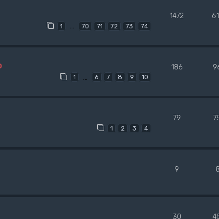
1472
6
…
1
70
71
72
73
74
o
186
9
…
1
6
7
8
9
10
79
7
1
2
3
4
9
30
4