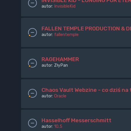
INVISIBLE KID - LONGING FOR ETE
autor:
InvisibleKid
FALLEN TEMPLE PRODUCTION & D
autor:
fallentemple
RAGEHAMMER
autor:
ZłyPan
Chaos Vault Webzine - co dziś na t
autor:
Oracle
Hasselhoff Messerschmitt
autor:
10,5