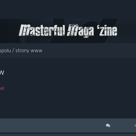
społu / strony www
ww
ed