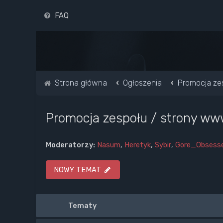
FAQ
Strona główna
Ogłoszenia
Promocja ze
Promocja zespołu / strony w
Moderatorzy:
Nasum
,
Heretyk
,
Sybir
,
Gore_Obsess
NOWY TEMAT
Tematy