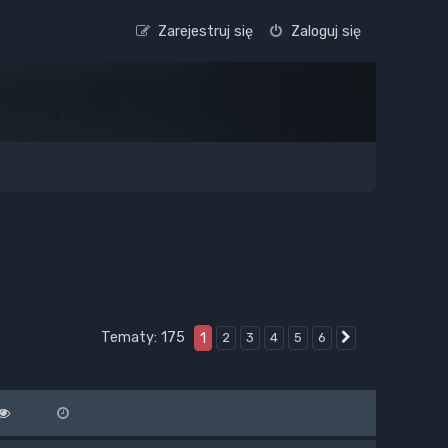
Zarejestruj się
Zaloguj się
Tematy: 175
1
2
3
4
5
6
Następna