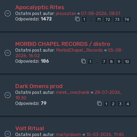
Apocalyptic Rites
Ostatni post autor:
jesusatan
«
07-08-2026, 08:51
Odpowiedzi:
1472
…
1
71
72
73
74
MORBID CHAPEL RECORDS / distro
Ostatni post autor:
MorbidChapel_Records
«
05-08-
2026, 16:02
Odpowiedzi:
186
…
1
7
8
9
10
Dark Omens prod
Ostatni post autor:
mirek_mechanik
«
28-07-2026,
18:30
Odpowiedzi:
79
1
2
3
4
Volt Ritual
Ostatni post autor:
martyrdoom
«
15-03-2026, 11:45