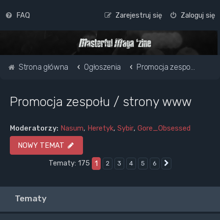
FAQ
Zarejestruj się
Zaloguj się
Strona główna
Ogłoszenia
Promocja zespołu / strony www
Promocja zespołu / strony www
Moderatorzy:
Nasum
,
Heretyk
,
Sybir
,
Gore_Obsessed
NOWY TEMAT
Tematy: 175
1
2
3
4
5
6
Następna
Tematy