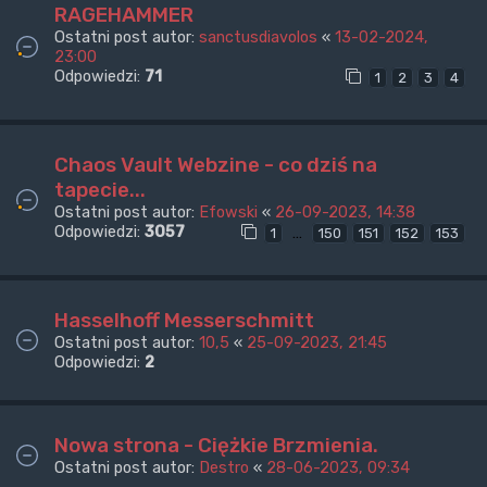
RAGEHAMMER
Ostatni post autor:
sanctusdiavolos
«
13-02-2024,
23:00
Odpowiedzi:
71
1
2
3
4
Chaos Vault Webzine - co dziś na
tapecie...
Ostatni post autor:
Efowski
«
26-09-2023, 14:38
Odpowiedzi:
3057
…
1
150
151
152
153
Hasselhoff Messerschmitt
Ostatni post autor:
10,5
«
25-09-2023, 21:45
Odpowiedzi:
2
Nowa strona - Ciężkie Brzmienia.
Ostatni post autor:
Destro
«
28-06-2023, 09:34