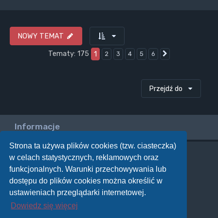
NOWY TEMAT
Tematy: 175
1
2
3
4
5
6
Następna
Przejdź do
Informacje
Strona ta używa plików cookies (tzw. ciasteczka)
w celach statystycznych, reklamowych oraz
Twoje uprawnienia na tym forum
funkcjonalnych. Warunki przechowywania lub
Nie możesz
tworzyć nowych tematów
dostępu do plików cookies można określić w
Nie możesz
odpowiadać w tematach
Nie możesz
zmieniać swoich postów
ustawieniach przeglądarki internetowej.
Nie możesz
usuwać swoich postów
Dowiedz się więcej
Nie możesz
dodawać załączników