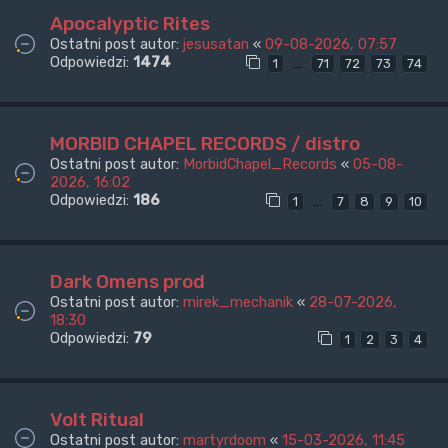
Apocalyptic Rites
Ostatni post autor:
jesusatan
«
09-08-2026, 07:57
Odpowiedzi:
1474
…
1
71
72
73
74
MORBID CHAPEL RECORDS / distro
Ostatni post autor:
MorbidChapel_Records
«
05-08-
2026, 16:02
Odpowiedzi:
186
…
1
7
8
9
10
Dark Omens prod
Ostatni post autor:
mirek_mechanik
«
28-07-2026,
18:30
Odpowiedzi:
79
1
2
3
4
Volt Ritual
Ostatni post autor:
martyrdoom
«
15-03-2026, 11:45