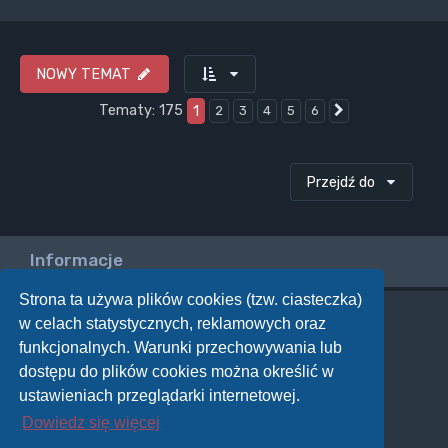
NOWY TEMAT
Tematy: 175
1
2
3
4
5
6
Następna
Przejdź do
Informacje
Strona ta używa plików cookies (tzw. ciasteczka)
w celach statystycznych, reklamowych oraz
Twoje uprawnienia na tym forum
funkcjonalnych. Warunki przechowywania lub
Nie możesz
tworzyć nowych tematów
dostępu do plików cookies można określić w
Nie możesz
odpowiadać w tematach
Nie możesz
zmieniać swoich postów
ustawieniach przeglądarki internetowej.
Nie możesz
usuwać swoich postów
Dowiedz się więcej
Nie możesz
dodawać załączników