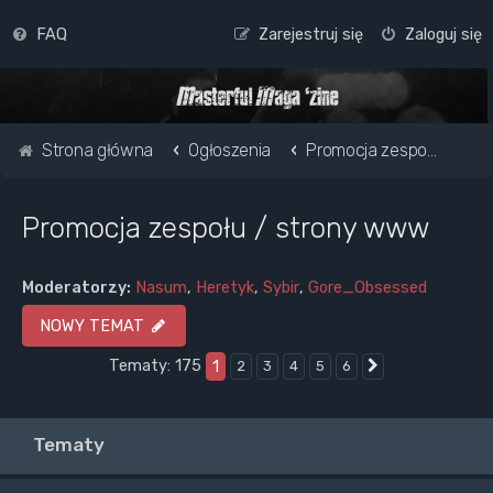
FAQ
Zarejestruj się
Zaloguj się
Strona główna
Ogłoszenia
Promocja zespołu / strony www
Promocja zespołu / strony www
Moderatorzy:
Nasum
,
Heretyk
,
Sybir
,
Gore_Obsessed
NOWY TEMAT
Tematy: 175
1
2
3
4
5
6
Następna
Tematy