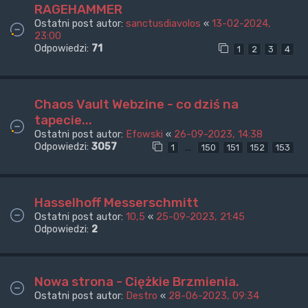
RAGEHAMMER
Ostatni post autor:
sanctusdiavolos
«
13-02-2024,
23:00
Odpowiedzi:
71
1
2
3
4
Chaos Vault Webzine - co dziś na
tapecie...
Ostatni post autor:
Efowski
«
26-09-2023, 14:38
Odpowiedzi:
3057
…
1
150
151
152
153
Hasselhoff Messerschmitt
Ostatni post autor:
10,5
«
25-09-2023, 21:45
Odpowiedzi:
2
Nowa strona - Ciężkie Brzmienia.
Ostatni post autor:
Destro
«
28-06-2023, 09:34