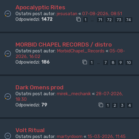
Apocalyptic Rites
Ostatni post autor:
jesusatan
«
07-08-2026, 08:51
Odpowiedzi:
1472
…
1
71
72
73
74
MORBID CHAPEL RECORDS / distro
Ostatni post autor:
MorbidChapel_Records
«
05-08-
2026, 16:02
Odpowiedzi:
186
…
1
7
8
9
10
Dark Omens prod
Ostatni post autor:
mirek_mechanik
«
28-07-2026,
18:30
Odpowiedzi:
79
1
2
3
4
Volt Ritual
Ostatni post autor:
martyrdoom
«
15-03-2026, 11:45