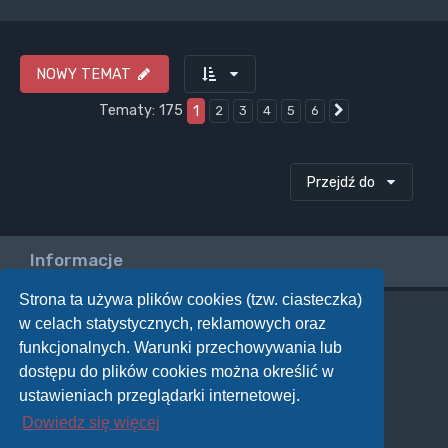
NOWY TEMAT
Tematy: 175
1
2
3
4
5
6
Następna
Przejdź do
Informacje
Strona ta używa plików cookies (tzw. ciasteczka)
w celach statystycznych, reklamowych oraz
Twoje uprawnienia na tym forum
funkcjonalnych. Warunki przechowywania lub
Nie możesz
tworzyć nowych tematów
dostępu do plików cookies można określić w
Nie możesz
odpowiadać w tematach
Nie możesz
zmieniać swoich postów
ustawieniach przeglądarki internetowej.
Nie możesz
usuwać swoich postów
Dowiedz się więcej
Nie możesz
dodawać załączników