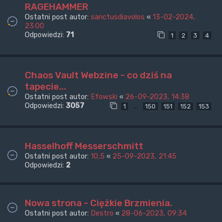
RAGEHAMMER
Ostatni post autor:
sanctusdiavolos
«
13-02-2024,
23:00
Odpowiedzi:
71
1
2
3
4
Chaos Vault Webzine - co dziś na
tapecie...
Ostatni post autor:
Efowski
«
26-09-2023, 14:38
Odpowiedzi:
3057
…
1
150
151
152
153
Hasselhoff Messerschmitt
Ostatni post autor:
10,5
«
25-09-2023, 21:45
Odpowiedzi:
2
Nowa strona - Ciężkie Brzmienia.
Ostatni post autor:
Destro
«
28-06-2023, 09:34