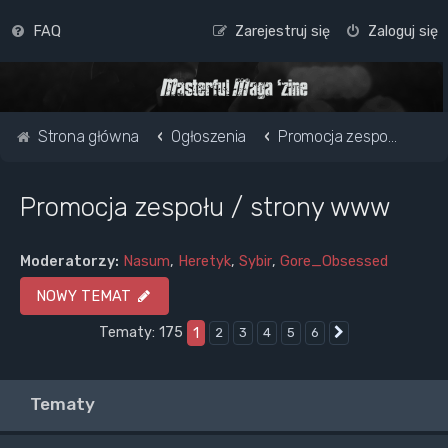
FAQ
Zarejestruj się
Zaloguj się
Strona główna
Ogłoszenia
Promocja zespołu / strony www
Promocja zespołu / strony www
Moderatorzy:
Nasum
,
Heretyk
,
Sybir
,
Gore_Obsessed
NOWY TEMAT
Tematy: 175
1
2
3
4
5
6
Następna
Tematy