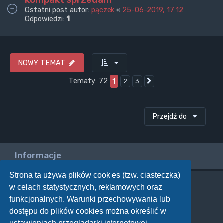
Ostatni post autor:
pączek
«
25-06-2019, 17:12
Odpowiedzi:
1
NOWY TEMAT
Tematy: 72
1
2
3
Następna
Przejdź do
Informacje
Strona ta używa plików cookies (tzw. ciasteczka)
w celach statystycznych, reklamowych oraz
Twoje uprawnienia na tym forum
funkcjonalnych. Warunki przechowywania lub
Nie możesz
tworzyć nowych tematów
dostępu do plików cookies można określić w
Nie możesz
odpowiadać w tematach
Nie możesz
zmieniać swoich postów
ustawieniach przeglądarki internetowej.