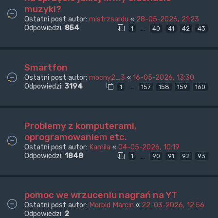
muzyki?
Ostatni post autor:
mistrzsardu
«
28-05-2026, 21:23
Odpowiedzi:
854
…
1
40
41
42
43
Smartfon
Ostatni post autor:
mocny2_3
«
16-05-2026, 13:30
Odpowiedzi:
3194
…
1
157
158
159
160
Problemy z komputerami,
oprogramowaniem etc.
Ostatni post autor:
Kamila
«
04-05-2026, 10:19
Odpowiedzi:
1848
…
1
90
91
92
93
pomoc we wrzuceniu nagrań na YT
Ostatni post autor:
Morbid Marcin
«
22-03-2026, 12:56
Odpowiedzi:
2