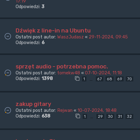
17:19
Odpowiedzi:
3
Dźwięk z line-in na Ubuntu
Ostatni post autor:
WaszJudasz
«
29-11-2024, 09:45
Odpowiedzi:
6
sprzęt audio - potrzebna pomoc.
Ostatni post autor:
tomekw48
«
07-10-2024, 11:18
Odpowiedzi:
1398
…
1
67
68
69
70
zakup gitary
Ostatni post autor:
Rejwan
«
10-07-2024, 18:48
Odpowiedzi:
638
…
1
29
30
31
32