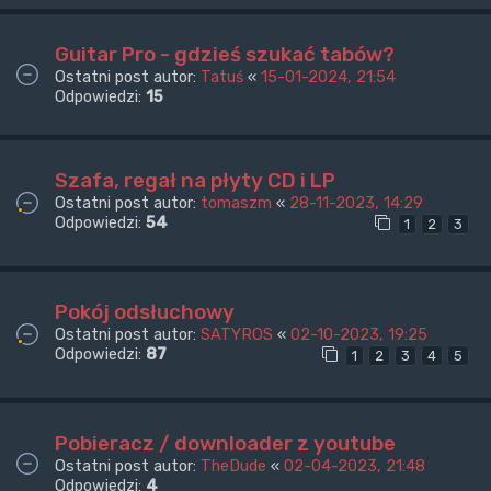
Guitar Pro - gdzieś szukać tabów?
Ostatni post autor:
Tatuś
«
15-01-2024, 21:54
Odpowiedzi:
15
Szafa, regał na płyty CD i LP
Ostatni post autor:
tomaszm
«
28-11-2023, 14:29
Odpowiedzi:
54
1
2
3
Pokój odsłuchowy
Ostatni post autor:
SATYROS
«
02-10-2023, 19:25
Odpowiedzi:
87
1
2
3
4
5
Pobieracz / downloader z youtube
Ostatni post autor:
TheDude
«
02-04-2023, 21:48
Odpowiedzi:
4