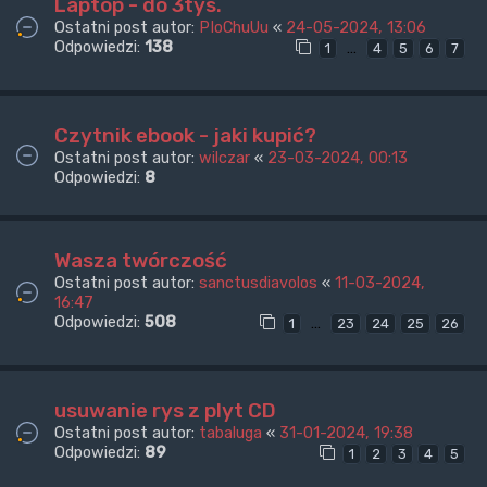
Laptop - do 3tys.
Ostatni post autor:
PIoChuUu
«
24-05-2024, 13:06
Odpowiedzi:
138
…
1
4
5
6
7
Czytnik ebook - jaki kupić?
Ostatni post autor:
wilczar
«
23-03-2024, 00:13
Odpowiedzi:
8
Wasza twórczość
Ostatni post autor:
sanctusdiavolos
«
11-03-2024,
16:47
Odpowiedzi:
508
…
1
23
24
25
26
usuwanie rys z plyt CD
Ostatni post autor:
tabaluga
«
31-01-2024, 19:38
Odpowiedzi:
89
1
2
3
4
5