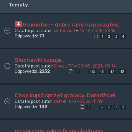
Tematy
Gramofon - dobre rady na początek.
Ostatni post autor:
sisterhood
«
13-12-2025, 23:16
Odpowiedzi:
71
1
2
3
4
Słuchawki kupuję..
Ostatni post autor:
Elhaz_77
«
08-08-2026, 09:14
Odpowiedzi:
2252
…
1
110
111
112
113
Chcę kupić sprzęt grający. Doradżcie!
Ostatni post autor:
Bolt
«
16-07-2026, 11:49
Odpowiedzi:
142
…
1
5
6
7
8
na sprzęcie jakiej firmy słuchacie