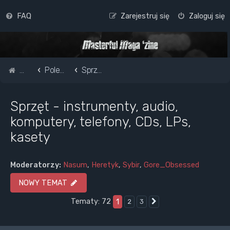
FAQ
Zarejestruj się
Zaloguj się
Strona główna
Pole do popisu...
Sprzęt - instrumenty, audio, komputery, telefony, CDs, LPs, kasety
Sprzęt - instrumenty, audio,
komputery, telefony, CDs, LPs,
kasety
Moderatorzy:
Nasum
,
Heretyk
,
Sybir
,
Gore_Obsessed
NOWY TEMAT
Tematy: 72
1
2
3
Następna