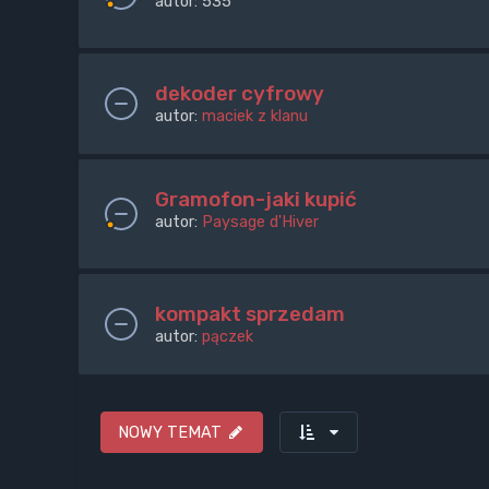
autor:
535
dekoder cyfrowy
autor:
maciek z klanu
Gramofon-jaki kupić
autor:
Paysage d'Hiver
kompakt sprzedam
autor:
pączek
NOWY TEMAT