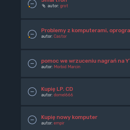
autor:
grot
Problemy z komputerami, oprogr
autor:
Castor
pomoc we wrzuceniu nagrań na Y
autor:
Morbid Marcin
Kupię LP. CD
autor:
domel666
Kupię nowy komputer
autor:
empir