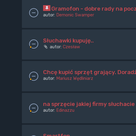
Gramofon - dobre rady na poc
autor:
Demonic Swamper
Słuchawki kupuję..
autor:
Czesław
Chcę kupić sprzęt grający. Doradż
autor:
Mariusz Wędliniarz
na sprzęcie jakiej firmy słuchaci
autor:
Edinazzu
Smartfon