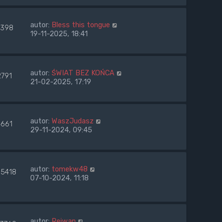
autor:
Bless this tongue
398
19-11-2025, 18:41
autor:
ŚWIAT BEZ KOŃCA
2791
21-02-2025, 17:19
autor:
WaszJudasz
4661
29-11-2024, 09:45
autor:
tomekw48
85418
07-10-2024, 11:18
autor:
Rejwan