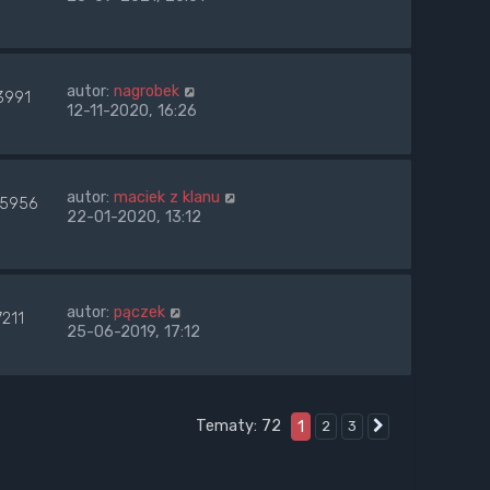
autor:
nagrobek
3991
12-11-2020, 16:26
autor:
maciek z klanu
5956
22-01-2020, 13:12
autor:
pączek
7211
25-06-2019, 17:12
Tematy: 72
1
2
3
Następna