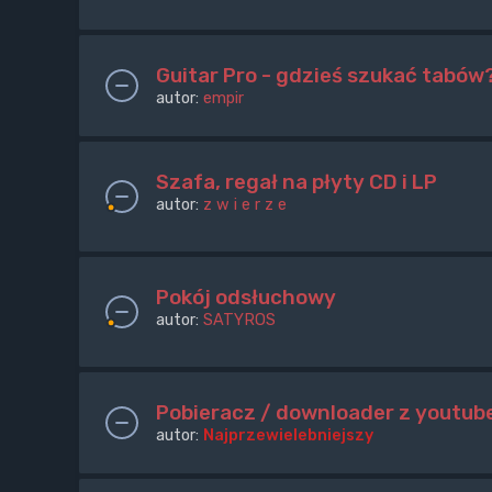
Guitar Pro - gdzieś szukać tabów
autor:
empir
Szafa, regał na płyty CD i LP
autor:
z w i e r z e
Pokój odsłuchowy
autor:
SATYROS
Pobieracz / downloader z youtub
autor:
Najprzewielebniejszy