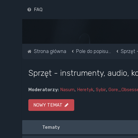
FAQ
Strona główna
Pole do popisu...
Sprzęt 
Sprzęt - instrumenty, audio, k
Moderatorzy:
Nasum
,
Heretyk
,
Sybir
,
Gore_Obsess
NOWY TEMAT
Tematy