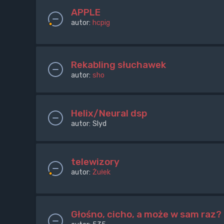
APPLE
autor:
hcpig
Rekabling słuchawek
autor:
sho
Helix/Neural dsp
autor:
Slyd
telewizory
autor:
Żułek
Głośno, cicho, a może w sam raz?