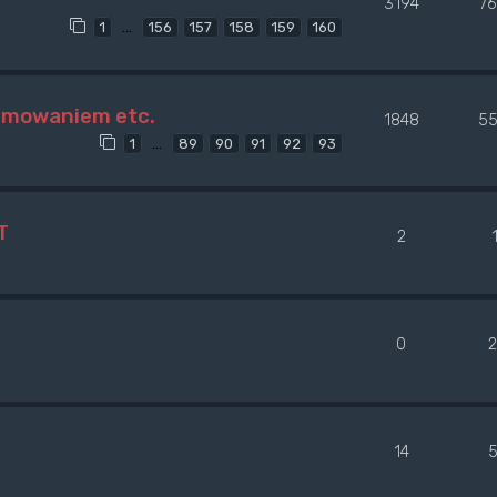
3194
7
…
1
156
157
158
159
160
amowaniem etc.
1848
55
…
1
89
90
91
92
93
T
2
0
14