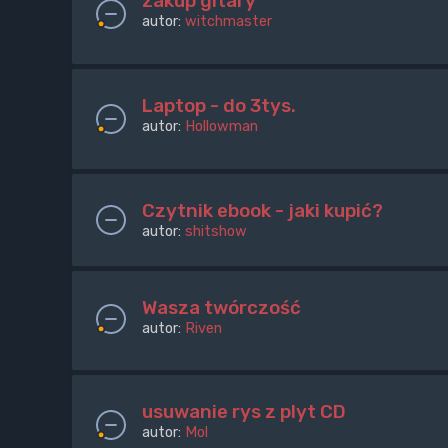
zakup gitary
autor:
witchmaster
Laptop - do 3tys.
autor:
Hollowman
Czytnik ebook - jaki kupić?
autor:
shitshow
Wasza twórczość
autor:
Riven
usuwanie rys z plyt CD
autor:
Mol