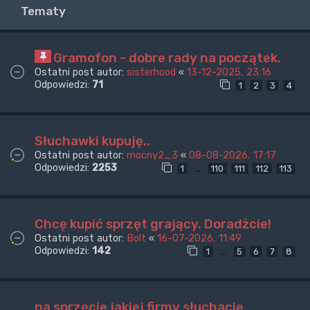
Tematy
Gramofon - dobre rady na początek.
Ostatni post autor:
sisterhood
«
13-12-2025, 23:16
Odpowiedzi:
71
1
2
3
4
Słuchawki kupuję..
Ostatni post autor:
mocny2_3
«
08-08-2026, 17:17
Odpowiedzi:
2253
…
1
110
111
112
113
Chcę kupić sprzęt grający. Doradżcie!
Ostatni post autor:
Bolt
«
16-07-2026, 11:49
Odpowiedzi:
142
…
1
5
6
7
8
na sprzęcie jakiej firmy słuchacie