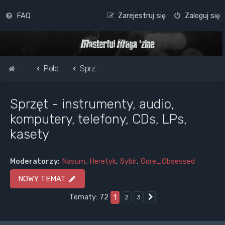
FAQ
Zarejestruj się
Zaloguj się
Strona główna
Pole do popisu...
Sprzęt - instrumenty, audio, komputery, telefony, CDs, LPs, kasety
Sprzęt - instrumenty, audio,
komputery, telefony, CDs, LPs,
kasety
Moderatorzy:
Nasum
,
Heretyk
,
Sybir
,
Gore_Obsessed
NOWY TEMAT
Tematy: 72
1
2
3
Następna