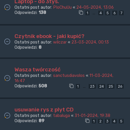
Laptop - do 3tys.
Ostatni post autor:
PIoChuUu
«
24-05-2024, 13:06
Odpowiedzi:
138
…
1
4
5
6
7
Czytnik ebook - jaki kupić?
Ostatni post autor:
wilczar
«
23-03-2024, 00:13
Odpowiedzi:
8
Wasza twórczość
Ostatni post autor:
sanctusdiavolos
«
11-03-2024,
16:47
Odpowiedzi:
508
…
1
23
24
25
26
usuwanie rys z plyt CD
Ostatni post autor:
tabaluga
«
31-01-2024, 19:38
Odpowiedzi:
89
1
2
3
4
5