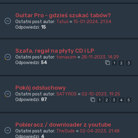
Guitar Pro - gdzieś szukać tabów?
Ostatni post autor:
Tatuś
«
15-01-2024, 21:54
Odpowiedzi:
15
Szafa, regał na płyty CD i LP
Ostatni post autor:
tomaszm
«
28-11-2023, 14:29
Odpowiedzi:
54
1
2
3
Pokój odsłuchowy
Ostatni post autor:
SATYROS
«
02-10-2023, 19:25
Odpowiedzi:
87
1
2
3
4
5
Pobieracz / downloader z youtube
Ostatni post autor:
TheDude
«
02-04-2023, 21:48
Odpowiedzi:
4