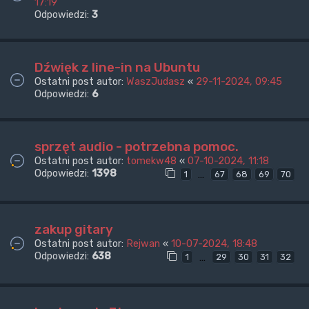
17:19
Odpowiedzi:
3
Dźwięk z line-in na Ubuntu
Ostatni post autor:
WaszJudasz
«
29-11-2024, 09:45
Odpowiedzi:
6
sprzęt audio - potrzebna pomoc.
Ostatni post autor:
tomekw48
«
07-10-2024, 11:18
Odpowiedzi:
1398
…
1
67
68
69
70
zakup gitary
Ostatni post autor:
Rejwan
«
10-07-2024, 18:48
Odpowiedzi:
638
…
1
29
30
31
32