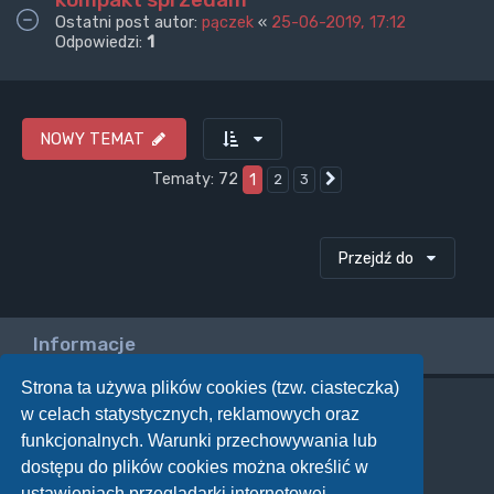
Ostatni post autor:
pączek
«
25-06-2019, 17:12
Odpowiedzi:
1
NOWY TEMAT
Tematy: 72
1
2
3
Następna
Przejdź do
Informacje
Strona ta używa plików cookies (tzw. ciasteczka)
w celach statystycznych, reklamowych oraz
Twoje uprawnienia na tym forum
funkcjonalnych. Warunki przechowywania lub
Nie możesz
tworzyć nowych tematów
dostępu do plików cookies można określić w
Nie możesz
odpowiadać w tematach
Nie możesz
zmieniać swoich postów
ustawieniach przeglądarki internetowej.