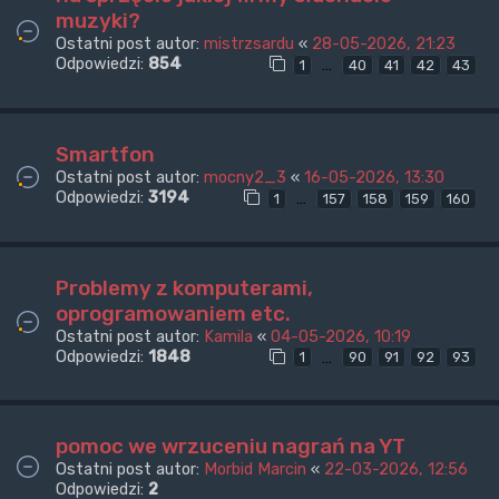
muzyki?
Ostatni post autor:
mistrzsardu
«
28-05-2026, 21:23
Odpowiedzi:
854
…
1
40
41
42
43
Smartfon
Ostatni post autor:
mocny2_3
«
16-05-2026, 13:30
Odpowiedzi:
3194
…
1
157
158
159
160
Problemy z komputerami,
oprogramowaniem etc.
Ostatni post autor:
Kamila
«
04-05-2026, 10:19
Odpowiedzi:
1848
…
1
90
91
92
93
pomoc we wrzuceniu nagrań na YT
Ostatni post autor:
Morbid Marcin
«
22-03-2026, 12:56
Odpowiedzi:
2