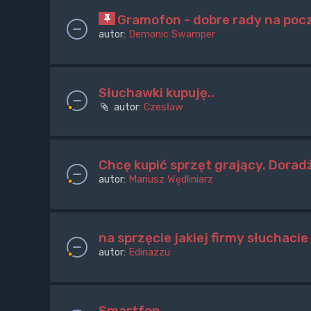
Gramofon - dobre rady na poc
autor:
Demonic Swamper
Słuchawki kupuję..
autor:
Czesław
Chcę kupić sprzęt grający. Doradż
autor:
Mariusz Wędliniarz
na sprzęcie jakiej firmy słuchaci
autor:
Edinazzu
Smartfon