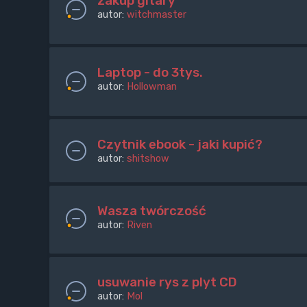
zakup gitary
autor:
witchmaster
Laptop - do 3tys.
autor:
Hollowman
Czytnik ebook - jaki kupić?
autor:
shitshow
Wasza twórczość
autor:
Riven
usuwanie rys z plyt CD
autor:
Mol