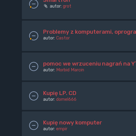
autor:
grot
Problemy z komputerami, oprogr
autor:
Castor
pomoc we wrzuceniu nagrań na Y
autor:
Morbid Marcin
Kupię LP. CD
autor:
domel666
Kupię nowy komputer
autor:
empir