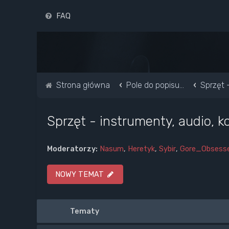
FAQ
Strona główna
Pole do popisu...
Sprzęt 
Sprzęt - instrumenty, audio, k
Moderatorzy:
Nasum
,
Heretyk
,
Sybir
,
Gore_Obsess
NOWY TEMAT
Tematy