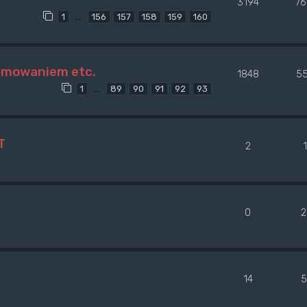
3194
76
…
1
156
157
158
159
160
amowaniem etc.
1848
5
…
1
89
90
91
92
93
T
2
0
2
14
5