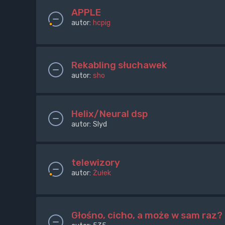
APPLE
autor:
hcpig
Rekabling słuchawek
autor:
sho
Helix/Neural dsp
autor:
Slyd
telewizory
autor:
Żułek
Głośno, cicho, a może w sam raz?