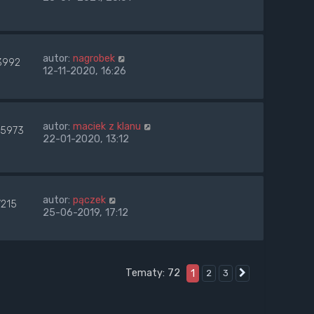
autor:
nagrobek
3992
12-11-2020, 16:26
autor:
maciek z klanu
5973
22-01-2020, 13:12
autor:
pączek
7215
25-06-2019, 17:12
Tematy: 72
1
2
3
Następna