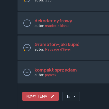
autor:
535
dekoder cyfrowy
autor:
maciek z klanu
Gramofon-jaki kupić
autor:
Paysage d'Hiver
kompakt sprzedam
autor:
pączek
NOWY TEMAT