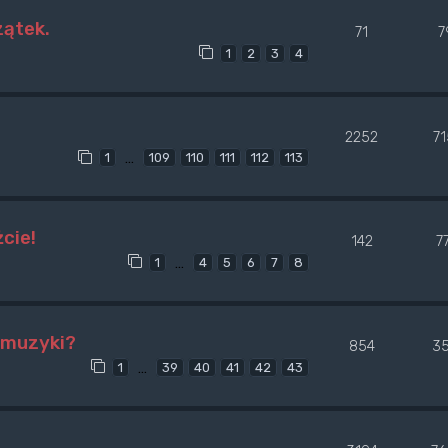
zątek.
71
7
1
2
3
4
2252
7
…
1
109
110
111
112
113
cie!
142
7
…
1
4
5
6
7
8
e muzyki?
854
3
…
1
39
40
41
42
43