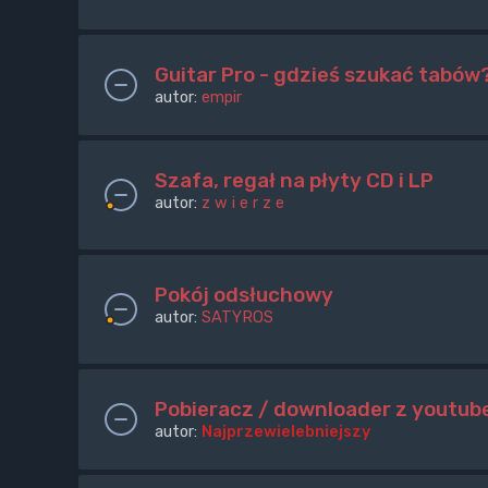
Guitar Pro - gdzieś szukać tabów
autor:
empir
Szafa, regał na płyty CD i LP
autor:
z w i e r z e
Pokój odsłuchowy
autor:
SATYROS
Pobieracz / downloader z youtub
autor:
Najprzewielebniejszy