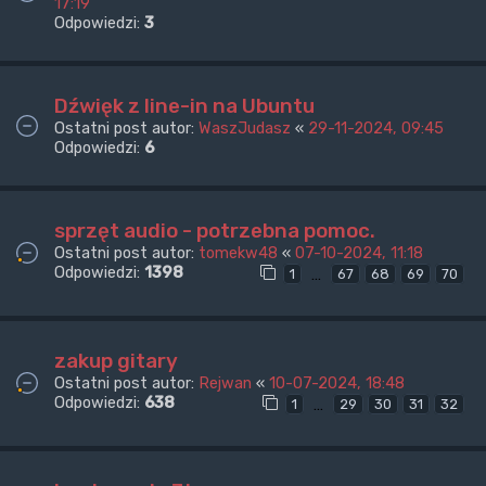
17:19
Odpowiedzi:
3
Dźwięk z line-in na Ubuntu
Ostatni post autor:
WaszJudasz
«
29-11-2024, 09:45
Odpowiedzi:
6
sprzęt audio - potrzebna pomoc.
Ostatni post autor:
tomekw48
«
07-10-2024, 11:18
Odpowiedzi:
1398
…
1
67
68
69
70
zakup gitary
Ostatni post autor:
Rejwan
«
10-07-2024, 18:48
Odpowiedzi:
638
…
1
29
30
31
32