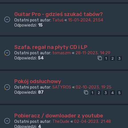
Guitar Pro - gdzieś szukać tabów?
Ostatni post autor:
Tatuś
«
15-01-2024, 21:54
Odpowiedzi:
15
Szafa, regał na płyty CD i LP
Ostatni post autor:
tomaszm
«
28-11-2023, 14:29
Odpowiedzi:
54
1
2
3
Pokój odsłuchowy
Ostatni post autor:
SATYROS
«
02-10-2023, 19:25
Odpowiedzi:
87
1
2
3
4
5
Pobieracz / downloader z youtube
Ostatni post autor:
TheDude
«
02-04-2023, 21:48
Odpowiedzi:
4