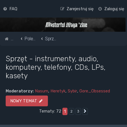
FAQ
Zarejestruj się
Zaloguj się
Strona główna
Pole do popisu...
Sprzęt - instrumenty, audio, komputery, telefony, CDs, LPs, kasety
Sprzęt - instrumenty, audio,
komputery, telefony, CDs, LPs,
kasety
Moderatorzy:
Nasum
,
Heretyk
,
Sybir
,
Gore_Obsessed
NOWY TEMAT
Tematy: 72
1
2
3
Następna