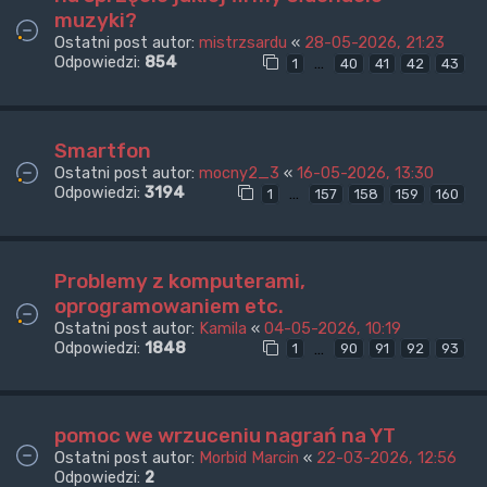
muzyki?
Ostatni post autor:
mistrzsardu
«
28-05-2026, 21:23
Odpowiedzi:
854
…
1
40
41
42
43
Smartfon
Ostatni post autor:
mocny2_3
«
16-05-2026, 13:30
Odpowiedzi:
3194
…
1
157
158
159
160
Problemy z komputerami,
oprogramowaniem etc.
Ostatni post autor:
Kamila
«
04-05-2026, 10:19
Odpowiedzi:
1848
…
1
90
91
92
93
pomoc we wrzuceniu nagrań na YT
Ostatni post autor:
Morbid Marcin
«
22-03-2026, 12:56
Odpowiedzi:
2