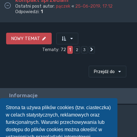
Ostatni post autor:
pączek
«
25-06-2019, 17:12
Odpowiedzi:
1
NOWY TEMAT
Tematy: 72
1
2
3
Następna
Przejdź do
Informacje
Strona ta używa plików cookies (tzw. ciasteczka)
w celach statystycznych, reklamowych oraz
Twoje uprawnienia na tym forum
funkcjonalnych. Warunki przechowywania lub
Nie możesz
tworzyć nowych tematów
dostępu do plików cookies można określić w
Nie możesz
odpowiadać w tematach
Nie możesz
zmieniać swoich postów
ustawieniach przeglądarki internetowej.