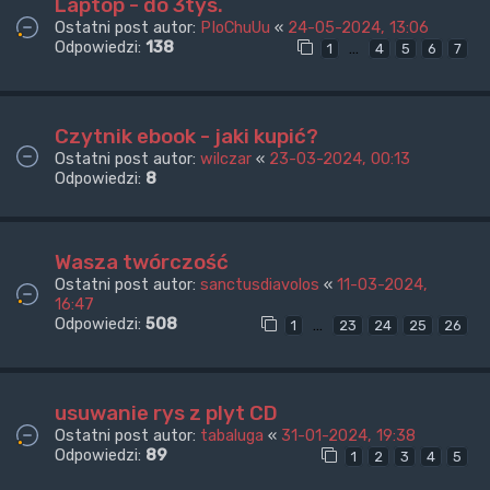
Laptop - do 3tys.
Ostatni post autor:
PIoChuUu
«
24-05-2024, 13:06
Odpowiedzi:
138
…
1
4
5
6
7
Czytnik ebook - jaki kupić?
Ostatni post autor:
wilczar
«
23-03-2024, 00:13
Odpowiedzi:
8
Wasza twórczość
Ostatni post autor:
sanctusdiavolos
«
11-03-2024,
16:47
Odpowiedzi:
508
…
1
23
24
25
26
usuwanie rys z plyt CD
Ostatni post autor:
tabaluga
«
31-01-2024, 19:38
Odpowiedzi:
89
1
2
3
4
5