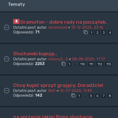
Tematy
Gramofon - dobre rady na początek.
Ostatni post autor:
sisterhood
«
13-12-2025, 23:16
Odpowiedzi:
71
1
2
3
4
Słuchawki kupuję..
Ostatni post autor:
mocny2_3
«
08-08-2026, 17:17
Odpowiedzi:
2253
…
1
110
111
112
113
Chcę kupić sprzęt grający. Doradżcie!
Ostatni post autor:
Bolt
«
16-07-2026, 11:49
Odpowiedzi:
142
…
1
5
6
7
8
na sprzęcie jakiej firmy słuchacie