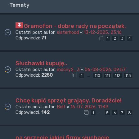
Tematy
Gramofon - dobre rady na początek.
Ostatni post autor:
sisterhood
«
13-12-2025, 23:16
Odpowiedzi:
71
1
2
3
4
Słuchawki kupuję..
Ostatni post autor:
mocny2_3
«
06-08-2026, 09:57
Odpowiedzi:
2250
…
1
110
111
112
113
Chcę kupić sprzęt grający. Doradżcie!
Ostatni post autor:
Bolt
«
16-07-2026, 11:49
Odpowiedzi:
142
…
1
5
6
7
8
na sprzęcie jakiej firmy słuchacie