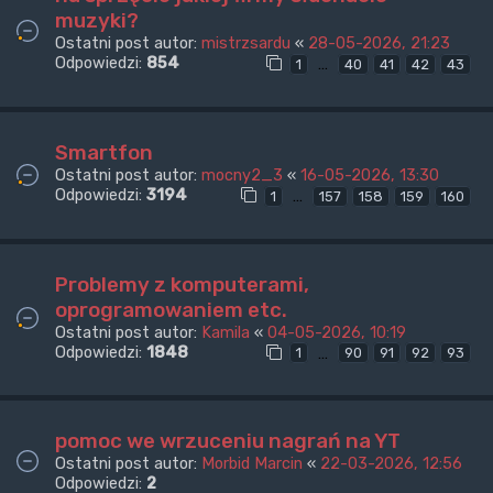
muzyki?
Ostatni post autor:
mistrzsardu
«
28-05-2026, 21:23
Odpowiedzi:
854
…
1
40
41
42
43
Smartfon
Ostatni post autor:
mocny2_3
«
16-05-2026, 13:30
Odpowiedzi:
3194
…
1
157
158
159
160
Problemy z komputerami,
oprogramowaniem etc.
Ostatni post autor:
Kamila
«
04-05-2026, 10:19
Odpowiedzi:
1848
…
1
90
91
92
93
pomoc we wrzuceniu nagrań na YT
Ostatni post autor:
Morbid Marcin
«
22-03-2026, 12:56
Odpowiedzi:
2