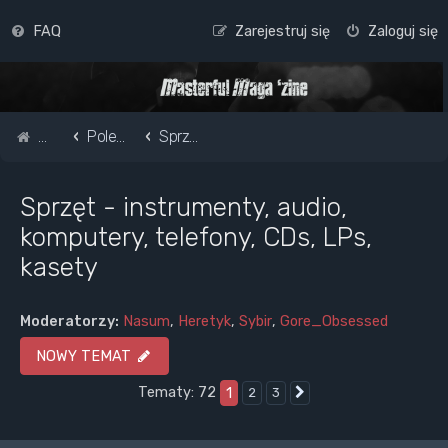
FAQ
Zarejestruj się
Zaloguj się
Strona główna
Pole do popisu...
Sprzęt - instrumenty, audio, komputery, telefony, CDs, LPs, kasety
Sprzęt - instrumenty, audio,
komputery, telefony, CDs, LPs,
kasety
Moderatorzy:
Nasum
,
Heretyk
,
Sybir
,
Gore_Obsessed
NOWY TEMAT
Tematy: 72
1
2
3
Następna