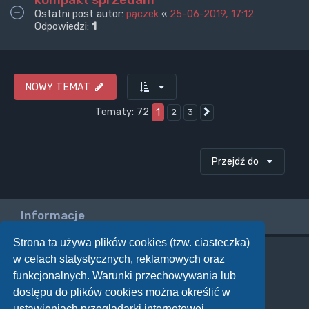
Ostatni post autor:
pączek
«
25-06-2019, 17:12
Odpowiedzi:
1
NOWY TEMAT
Tematy: 72
1
2
3
Następna
Przejdź do
Informacje
Strona ta używa plików cookies (tzw. ciasteczka)
w celach statystycznych, reklamowych oraz
Twoje uprawnienia na tym forum
funkcjonalnych. Warunki przechowywania lub
Nie możesz
tworzyć nowych tematów
dostępu do plików cookies można określić w
Nie możesz
odpowiadać w tematach
Nie możesz
zmieniać swoich postów
ustawieniach przeglądarki internetowej.