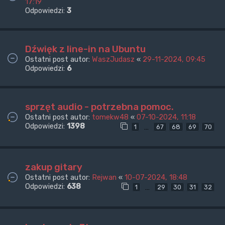
17:19
Odpowiedzi:
3
Dźwięk z line-in na Ubuntu
Ostatni post autor:
WaszJudasz
«
29-11-2024, 09:45
Odpowiedzi:
6
sprzęt audio - potrzebna pomoc.
Ostatni post autor:
tomekw48
«
07-10-2024, 11:18
Odpowiedzi:
1398
…
1
67
68
69
70
zakup gitary
Ostatni post autor:
Rejwan
«
10-07-2024, 18:48
Odpowiedzi:
638
…
1
29
30
31
32