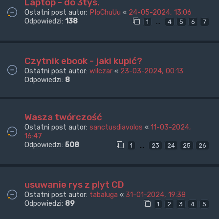
Laptop - do 3tys.
Ostatni post autor:
PIoChuUu
«
24-05-2024, 13:06
Odpowiedzi:
138
…
1
4
5
6
7
Czytnik ebook - jaki kupić?
Ostatni post autor:
wilczar
«
23-03-2024, 00:13
Odpowiedzi:
8
Wasza twórczość
Ostatni post autor:
sanctusdiavolos
«
11-03-2024,
16:47
Odpowiedzi:
508
…
1
23
24
25
26
usuwanie rys z plyt CD
Ostatni post autor:
tabaluga
«
31-01-2024, 19:38
Odpowiedzi:
89
1
2
3
4
5