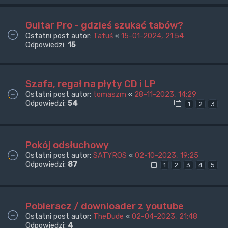
Guitar Pro - gdzieś szukać tabów?
Ostatni post autor:
Tatuś
«
15-01-2024, 21:54
Odpowiedzi:
15
Szafa, regał na płyty CD i LP
Ostatni post autor:
tomaszm
«
28-11-2023, 14:29
Odpowiedzi:
54
1
2
3
Pokój odsłuchowy
Ostatni post autor:
SATYROS
«
02-10-2023, 19:25
Odpowiedzi:
87
1
2
3
4
5
Pobieracz / downloader z youtube
Ostatni post autor:
TheDude
«
02-04-2023, 21:48
Odpowiedzi:
4