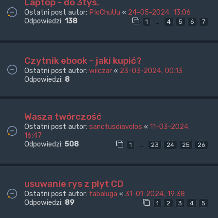
Laptop - do 3tys.
Ostatni post autor:
PIoChuUu
«
24-05-2024, 13:06
Odpowiedzi:
138
…
1
4
5
6
7
Czytnik ebook - jaki kupić?
Ostatni post autor:
wilczar
«
23-03-2024, 00:13
Odpowiedzi:
8
Wasza twórczość
Ostatni post autor:
sanctusdiavolos
«
11-03-2024,
16:47
Odpowiedzi:
508
…
1
23
24
25
26
usuwanie rys z plyt CD
Ostatni post autor:
tabaluga
«
31-01-2024, 19:38
Odpowiedzi:
89
1
2
3
4
5