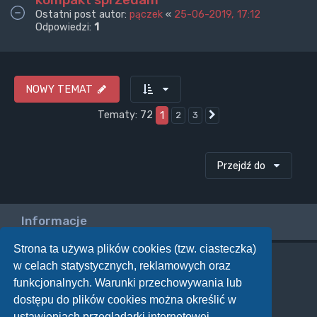
Ostatni post autor:
pączek
«
25-06-2019, 17:12
Odpowiedzi:
1
NOWY TEMAT
Tematy: 72
1
2
3
Następna
Przejdź do
Informacje
Strona ta używa plików cookies (tzw. ciasteczka)
w celach statystycznych, reklamowych oraz
Twoje uprawnienia na tym forum
funkcjonalnych. Warunki przechowywania lub
Nie możesz
tworzyć nowych tematów
dostępu do plików cookies można określić w
Nie możesz
odpowiadać w tematach
Nie możesz
zmieniać swoich postów
ustawieniach przeglądarki internetowej.