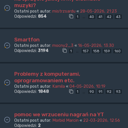
muzyki?
Ostatni post autor:
mistrzsardu
«
28-05-2026, 21:23
Odpowiedzi:
854
…
1
40
41
42
43
Smartfon
Ostatni post autor:
mocny2_3
«
16-05-2026, 13:30
Odpowiedzi:
3194
…
1
157
158
159
160
Problemy z komputerami,
oprogramowaniem etc.
Ostatni post autor:
Kamila
«
04-05-2026, 10:19
Odpowiedzi:
1848
…
1
90
91
92
93
pomoc we wrzuceniu nagrań na YT
Ostatni post autor:
Morbid Marcin
«
22-03-2026, 12:56
Odpowiedzi:
2