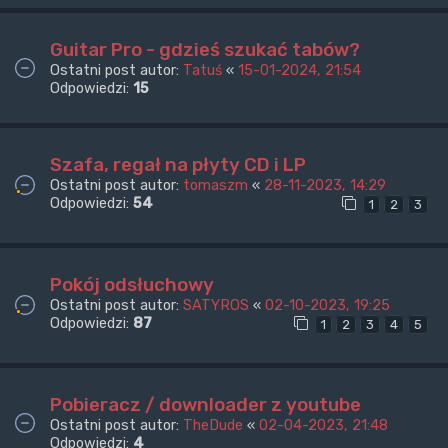
Guitar Pro - gdzieś szukać tabów?
Ostatni post autor:
Tatuś
«
15-01-2024, 21:54
Odpowiedzi:
15
Szafa, regał na płyty CD i LP
Ostatni post autor:
tomaszm
«
28-11-2023, 14:29
Odpowiedzi:
54
1
2
3
Pokój odsłuchowy
Ostatni post autor:
SATYROS
«
02-10-2023, 19:25
Odpowiedzi:
87
1
2
3
4
5
Pobieracz / downloader z youtube
Ostatni post autor:
TheDude
«
02-04-2023, 21:48
Odpowiedzi:
4