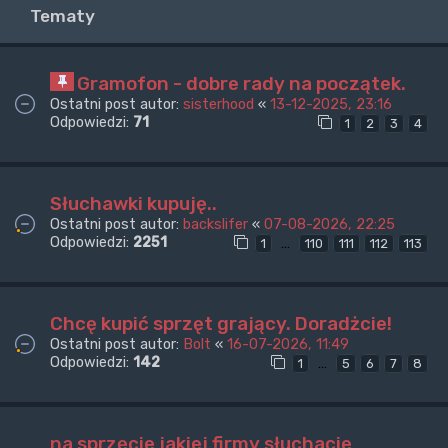
Tematy
Gramofon - dobre rady na początek.
Ostatni post autor:
sisterhood
«
13-12-2025, 23:16
Odpowiedzi:
71
1
2
3
4
Słuchawki kupuję..
Ostatni post autor:
backslifer
«
07-08-2026, 22:25
Odpowiedzi:
2251
…
1
110
111
112
113
Chcę kupić sprzęt grający. Doradżcie!
Ostatni post autor:
Bolt
«
16-07-2026, 11:49
Odpowiedzi:
142
…
1
5
6
7
8
na sprzęcie jakiej firmy słuchacie