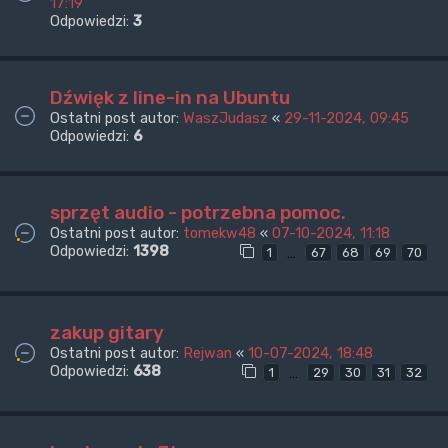
17:19
Odpowiedzi:
3
Dźwięk z line-in na Ubuntu
Ostatni post autor:
WaszJudasz
«
29-11-2024, 09:45
Odpowiedzi:
6
sprzęt audio - potrzebna pomoc.
Ostatni post autor:
tomekw48
«
07-10-2024, 11:18
Odpowiedzi:
1398
…
1
67
68
69
70
zakup gitary
Ostatni post autor:
Rejwan
«
10-07-2024, 18:48
Odpowiedzi:
638
…
1
29
30
31
32