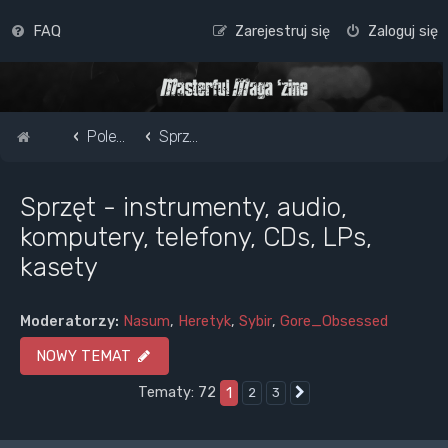
FAQ
Zarejestruj się
Zaloguj się
Strona główna
Pole do popisu...
Sprzęt - instrumenty, audio, komputery, telefony, CDs, LPs, kasety
Sprzęt - instrumenty, audio,
komputery, telefony, CDs, LPs,
kasety
Moderatorzy:
Nasum
,
Heretyk
,
Sybir
,
Gore_Obsessed
NOWY TEMAT
Tematy: 72
1
2
3
Następna