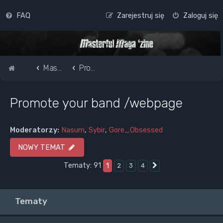
FAQ
Zarejestruj się
Zaloguj się
Strona główna
Masterful Magazine Message Board
Promote your band /webpage
Promote your band /webpage
Moderatorzy:
Nasum
,
Sybir
,
Gore_Obsessed
NOWY TEMAT
Tematy: 91
1
2
3
4
Następna
Tematy