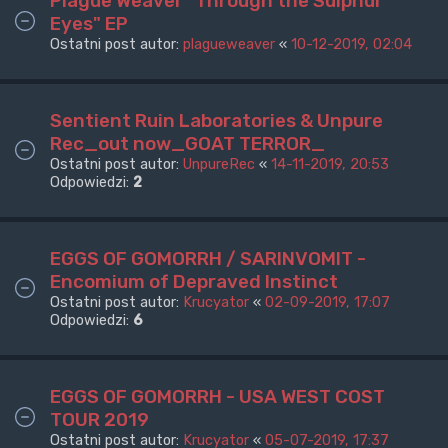
Plague Weaver "Through the Sulphur
Eyes" EP
Ostatni post autor:
plagueweaver
«
10-12-2019, 02:04
Sentient Ruin Laboratories & Unpure
Rec_out now_GOAT TERROR_
Ostatni post autor:
UnpureRec
«
14-11-2019, 20:53
Odpowiedzi:
2
EGGS OF GOMORRH / SARINVOMIT -
Encomium of Depraved Instinct
Ostatni post autor:
Krucyator
«
02-09-2019, 17:07
Odpowiedzi:
6
EGGS OF GOMORRH - USA WEST COST
TOUR 2019
Ostatni post autor:
Krucyator
«
05-07-2019, 17:37