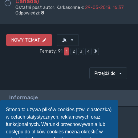
Canada)
Ostatni post autor:
Karkasonne
«
29-05-2018, 16:37
Odpowiedzi:
8
NOWY TEMAT
Tematy: 91
1
2
3
4
Następna
Przejdź do
Informacje
Strona ta używa plików cookies (tzw. ciasteczka)
w celach statystycznych, reklamowych oraz
Twoje uprawnienia na tym forum
funkcjonalnych. Warunki przechowywania lub
Nie możesz
tworzyć nowych tematów
dostępu do plików cookies można określić w
Nie możesz
odpowiadać w tematach