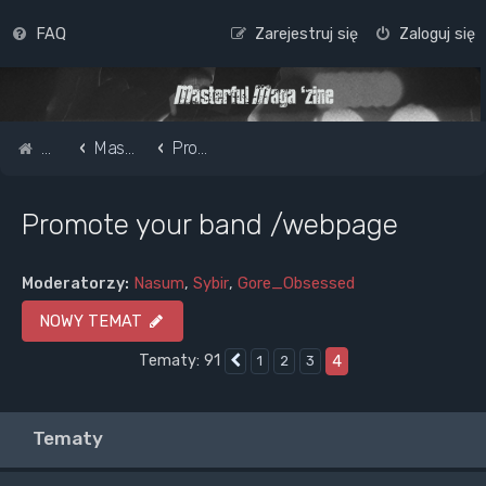
FAQ
Zarejestruj się
Zaloguj się
Strona główna
Masterful Magazine Message Board
Promote your band /webpage
Promote your band /webpage
Moderatorzy:
Nasum
,
Sybir
,
Gore_Obsessed
NOWY TEMAT
Tematy: 91
4
1
2
3
Poprzednia
Tematy