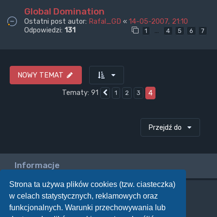
Global Domination
Ostatni post autor:
Rafal_GD
«
14-05-2007, 21:10
Odpowiedzi:
131
…
1
4
5
6
7
NOWY TEMAT
Tematy: 91
4
1
2
3
Poprzednia
Przejdź do
Informacje
Strona ta używa plików cookies (tzw. ciasteczka)
w celach statystycznych, reklamowych oraz
Twoje uprawnienia na tym forum
funkcjonalnych. Warunki przechowywania lub
Nie możesz
tworzyć nowych tematów