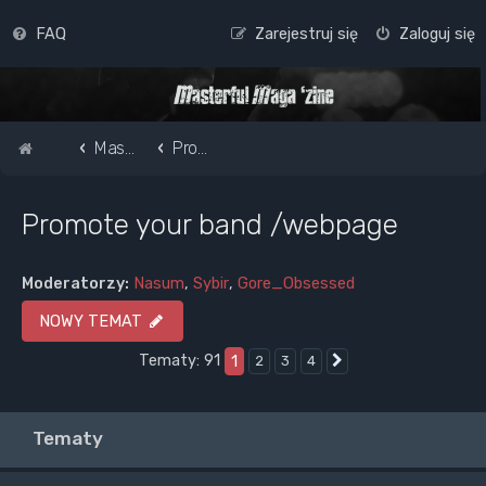
FAQ
Zarejestruj się
Zaloguj się
Strona główna
Masterful Magazine Message Board
Promote your band /webpage
Promote your band /webpage
Moderatorzy:
Nasum
,
Sybir
,
Gore_Obsessed
NOWY TEMAT
Tematy: 91
1
2
3
4
Następna
Tematy