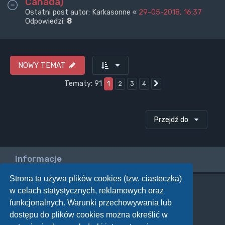
Canada)
Ostatni post autor:
Karkasonne
«
29-05-2018, 16:37
Odpowiedzi:
8
NOWY TEMAT
Tematy: 91
1
2
3
4
Następna
Przejdź do
Informacje
Strona ta używa plików cookies (tzw. ciasteczka)
w celach statystycznych, reklamowych oraz
Twoje uprawnienia na tym forum
funkcjonalnych. Warunki przechowywania lub
Nie możesz
tworzyć nowych tematów
dostępu do plików cookies można określić w
Nie możesz
odpowiadać w tematach