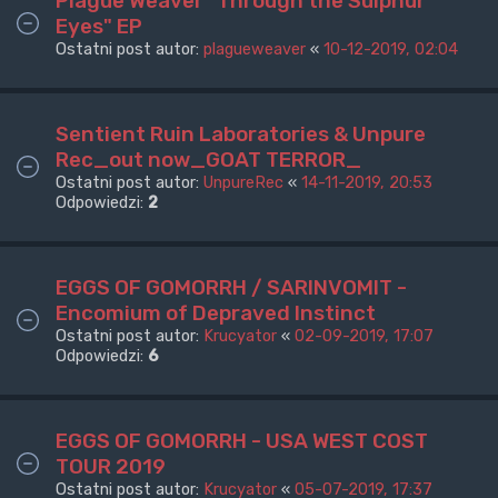
Plague Weaver "Through the Sulphur
Eyes" EP
Ostatni post autor:
plagueweaver
«
10-12-2019, 02:04
Sentient Ruin Laboratories & Unpure
Rec_out now_GOAT TERROR_
Ostatni post autor:
UnpureRec
«
14-11-2019, 20:53
Odpowiedzi:
2
EGGS OF GOMORRH / SARINVOMIT -
Encomium of Depraved Instinct
Ostatni post autor:
Krucyator
«
02-09-2019, 17:07
Odpowiedzi:
6
EGGS OF GOMORRH - USA WEST COST
TOUR 2019
Ostatni post autor:
Krucyator
«
05-07-2019, 17:37