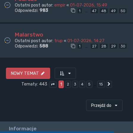
Ostatni post autor:
empir
«
01-07-2026, 15:49
Odpowiedzi:
983
…
1
47
48
49
50
Malarstwo
Ostatni post autor:
trup
«
01-07-2026, 14:27
Odpowiedzi:
588
…
1
27
28
29
30
NOWY TEMAT
Tematy: 443
1
…
2
3
4
5
15
Następna
Strona
1
z
15
Przejdź do
Informacje