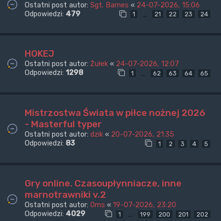
Ostatni post autor:
Sgt. Barnes
«
24-07-2026, 15:06
Odpowiedzi:
479
…
1
21
22
23
24
HOKEJ
Ostatni post autor:
Żułek
«
24-07-2026, 12:07
Odpowiedzi:
1298
…
1
62
63
64
65
Mistrzostwa Świata w piłce nożnej 2026
- Masterful typer
Ostatni post autor:
dzik
«
20-07-2026, 21:35
Odpowiedzi:
83
1
2
3
4
5
Gry online. Czasoupłynniacze, inne
marnotrawniki v.2
Ostatni post autor:
0ms
«
19-07-2026, 23:20
Odpowiedzi:
4029
…
1
199
200
201
202