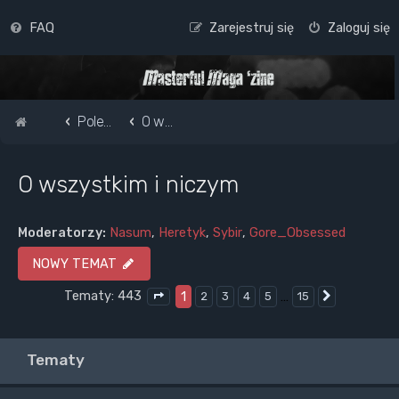
FAQ
Zarejestruj się
Zaloguj się
Strona główna
Pole do popisu...
O wszystkim i niczym
O wszystkim i niczym
Moderatorzy:
Nasum
,
Heretyk
,
Sybir
,
Gore_Obsessed
NOWY TEMAT
Tematy: 443
1
…
2
3
4
5
15
Następna
Strona
1
z
15
Tematy