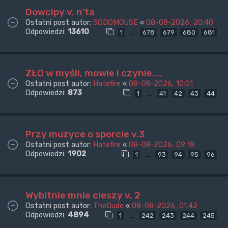
Dowcipy v. n'ta
Ostatni post autor:
SODOMOUSE
«
08-08-2026, 20:40
Odpowiedzi:
13610
…
1
678
679
680
681
ZŁO w myśli, mowie i czynie....
Ostatni post autor:
Hatefire
«
08-08-2026, 10:01
Odpowiedzi:
873
…
1
41
42
43
44
Przy muzyce o sporcie v.3
Ostatni post autor:
Hatefire
«
08-08-2026, 09:18
Odpowiedzi:
1902
…
1
93
94
95
96
Wybitnie mnie cieszy v. 2
Ostatni post autor:
TheDude
«
08-08-2026, 01:42
Odpowiedzi:
4894
…
1
242
243
244
245