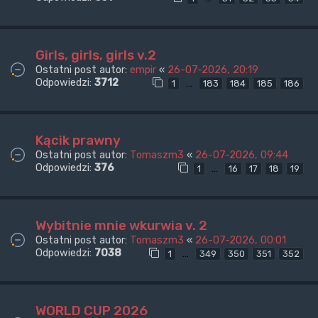
Girls, girls, girls v.2
Ostatni post autor:
empir
«
26-07-2026, 20:19
Odpowiedzi:
3712
…
1
183
184
185
186
Kącik prawny
Ostatni post autor:
Tomaszm3
«
26-07-2026, 09:44
Odpowiedzi:
376
…
1
16
17
18
19
Wybitnie mnie wkurwia v. 2
Ostatni post autor:
Tomaszm3
«
26-07-2026, 00:01
Odpowiedzi:
7038
…
1
349
350
351
352
WORLD CUP 2026