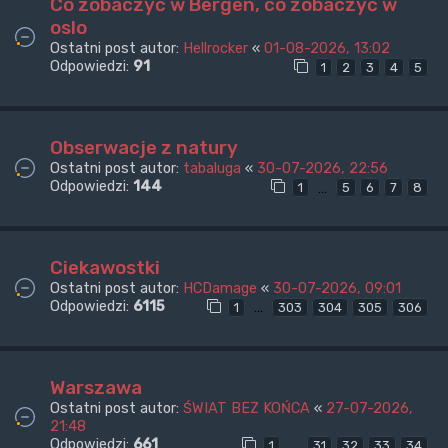
Co zobaczyć w Bergen, co zobaczyć w
oslo
Ostatni post autor:
Hellrocker
«
01-08-2026, 13:02
Odpowiedzi:
91
1
2
3
4
5
Obserwacje z natury
Ostatni post autor:
tabaluga
«
30-07-2026, 22:56
Odpowiedzi:
144
…
1
5
6
7
8
Ciekawostki
Ostatni post autor:
HCDamage
«
30-07-2026, 09:01
Odpowiedzi:
6115
…
1
303
304
305
306
Warszawa
Ostatni post autor:
ŚWIAT BEZ KOŃCA
«
27-07-2026,
21:48
Odpowiedzi:
661
…
1
31
32
33
34