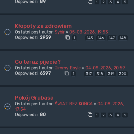
Odpowiedzi:
89
1
2
3
4
5
Kłopoty ze zdrowiem
Ostatni post autor:
Sybir
«
05-08-2026, 19:53
Odpowiedzi:
2959
…
1
145
146
147
148
Co teraz pijecie?
Ostatni post autor:
Jimmy Boyle
«
04-08-2026, 20:59
Odpowiedzi:
6397
…
1
317
318
319
320
Pokój Grubasa
Ostatni post autor:
ŚWIAT BEZ KOŃCA
«
04-08-2026,
17:54
Odpowiedzi:
80
1
2
3
4
5