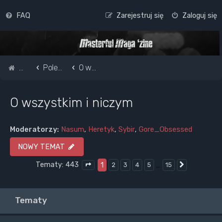
FAQ
Zarejestruj się
Zaloguj się
Strona główna
Pole do popisu...
O wszystkim i niczym
O wszystkim i niczym
Moderatorzy:
Nasum
,
Heretyk
,
Sybir
,
Gore_Obsessed
NOWY TEMAT
Tematy: 443
1
…
2
3
4
5
15
Następna
Strona
1
z
15
Tematy