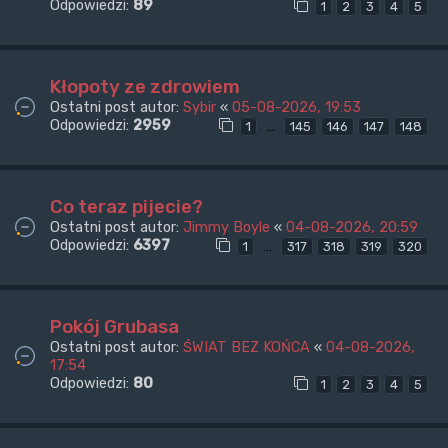
Odpowiedzi:
89
1
2
3
4
5
Kłopoty ze zdrowiem
Ostatni post autor:
Sybir
«
05-08-2026, 19:53
Odpowiedzi:
2959
…
1
145
146
147
148
Co teraz pijecie?
Ostatni post autor:
Jimmy Boyle
«
04-08-2026, 20:59
Odpowiedzi:
6397
…
1
317
318
319
320
Pokój Grubasa
Ostatni post autor:
ŚWIAT BEZ KOŃCA
«
04-08-2026,
17:54
Odpowiedzi:
80
1
2
3
4
5