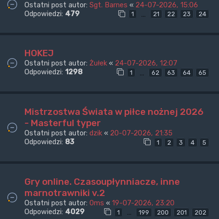
Ostatni post autor:
Sgt. Barnes
«
24-07-2026, 15:06
Odpowiedzi:
479
…
1
21
22
23
24
HOKEJ
Ostatni post autor:
Żułek
«
24-07-2026, 12:07
Odpowiedzi:
1298
…
1
62
63
64
65
Mistrzostwa Świata w piłce nożnej 2026
- Masterful typer
Ostatni post autor:
dzik
«
20-07-2026, 21:35
Odpowiedzi:
83
1
2
3
4
5
Gry online. Czasoupłynniacze, inne
marnotrawniki v.2
Ostatni post autor:
0ms
«
19-07-2026, 23:20
Odpowiedzi:
4029
…
1
199
200
201
202