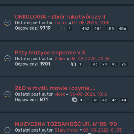
ONKOLOGIA - Zbiór rakotwórczy II
Ostatni post autor:
fugazi
«
07-08-2026, 11:05
Odpowiedzi:
9719
…
1
483
484
485
486
Przy muzyce o sporcie v.3
Ostatni post autor:
Żułek
«
06-08-2026, 22:46
Odpowiedzi:
1901
…
1
93
94
95
96
ZŁO w myśli, mowie i czynie....
Ostatni post autor:
vicek
«
06-08-2026, 18:16
Odpowiedzi:
871
…
1
41
42
43
44
MUZYCZNA TOŻSAMOŚĆ UR. W '85-'90
Ostatni post autor:
Stary Metal
«
06-08-2026, 01:03