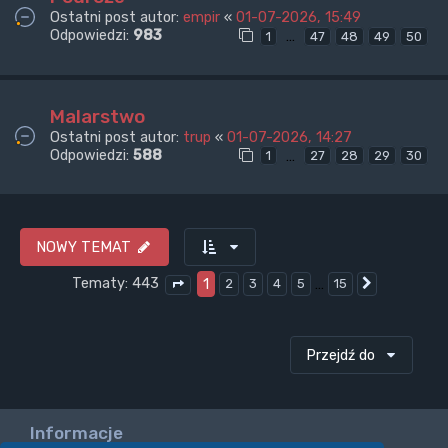
Ostatni post autor:
empir
«
01-07-2026, 15:49
Odpowiedzi:
983
…
1
47
48
49
50
Malarstwo
Ostatni post autor:
trup
«
01-07-2026, 14:27
Odpowiedzi:
588
…
1
27
28
29
30
NOWY TEMAT
Tematy: 443
1
…
2
3
4
5
15
Następna
Strona
1
z
15
Przejdź do
Informacje