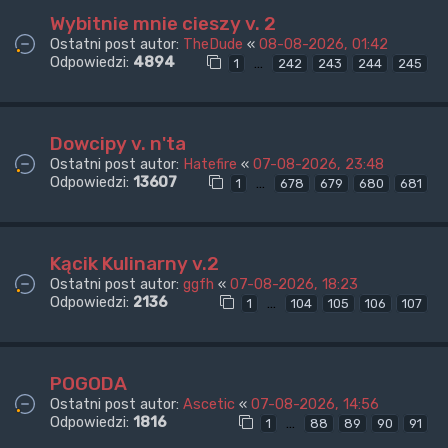
Wybitnie mnie cieszy v. 2
Ostatni post autor:
TheDude
«
08-08-2026, 01:42
Odpowiedzi:
4894
…
1
242
243
244
245
Dowcipy v. n'ta
Ostatni post autor:
Hatefire
«
07-08-2026, 23:48
Odpowiedzi:
13607
…
1
678
679
680
681
Kącik Kulinarny v.2
Ostatni post autor:
ggfh
«
07-08-2026, 18:23
Odpowiedzi:
2136
…
1
104
105
106
107
POGODA
Ostatni post autor:
Ascetic
«
07-08-2026, 14:56
Odpowiedzi:
1816
…
1
88
89
90
91