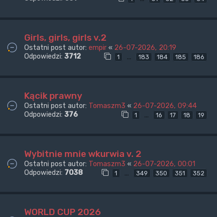
Girls, girls, girls v.2
Ostatni post autor:
empir
«
26-07-2026, 20:19
Odpowiedzi:
3712
…
1
183
184
185
186
Kącik prawny
Ostatni post autor:
Tomaszm3
«
26-07-2026, 09:44
Odpowiedzi:
376
…
1
16
17
18
19
Wybitnie mnie wkurwia v. 2
Ostatni post autor:
Tomaszm3
«
26-07-2026, 00:01
Odpowiedzi:
7038
…
1
349
350
351
352
WORLD CUP 2026