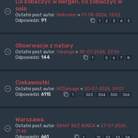
Co zobaczyć w Bergen, co zobaczyć w
oslo
Ostatni post autor:
Hellrocker
«
01-08-2026, 13:02
Odpowiedzi:
91
1
2
3
4
5
Obserwacje z natury
Ostatni post autor:
tabaluga
«
30-07-2026, 22:56
Odpowiedzi:
144
…
1
5
6
7
8
Ciekawostki
Ostatni post autor:
HCDamage
«
30-07-2026, 09:01
Odpowiedzi:
6115
…
1
303
304
305
306
Warszawa
Ostatni post autor:
ŚWIAT BEZ KOŃCA
«
27-07-2026,
21:48
Odpowiedzi:
661
…
1
31
32
33
34