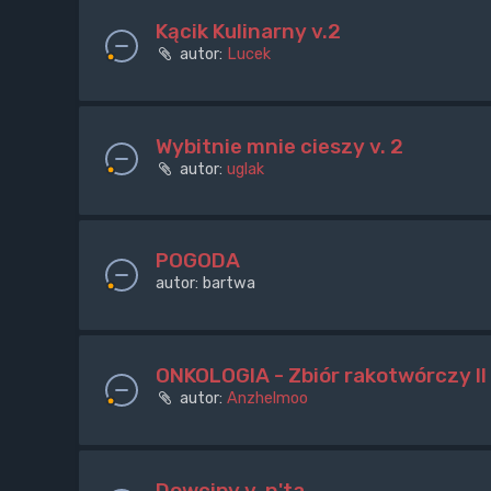
Kącik Kulinarny v.2
autor:
Lucek
Wybitnie mnie cieszy v. 2
autor:
uglak
POGODA
autor:
bartwa
ONKOLOGIA - Zbiór rakotwórczy II
autor:
Anzhelmoo
Dowcipy v. n'ta