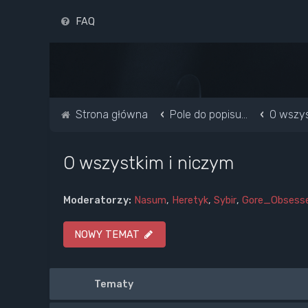
FAQ
Strona główna
Pole do popisu...
O wszys
O wszystkim i niczym
Moderatorzy:
Nasum
,
Heretyk
,
Sybir
,
Gore_Obsess
NOWY TEMAT
Tematy