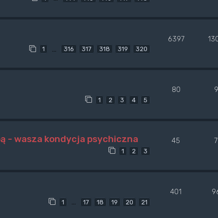
6397
13
…
1
316
317
318
319
320
80
9
1
2
3
4
5
pą - wasza kondycja psychiczna
45
1
2
3
401
9
…
1
17
18
19
20
21