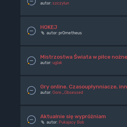
autor:
szczylun
HOKEJ
autor:
pr0metheus
Mistrzostwa Świata w piłce nożne
autor:
uglak
Gry online. Czasoupłynniacze, in
autor:
Gore_Obsessed
Aktualnie się wypróżniam
autor:
Pukajacy Bob