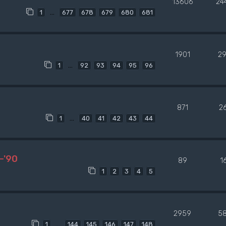
13606
24
…
1
677
678
679
680
681
1901
2
…
1
92
93
94
95
96
871
2
…
1
40
41
42
43
44
-'90
89
1
1
2
3
4
5
2959
5
…
1
144
145
146
147
148