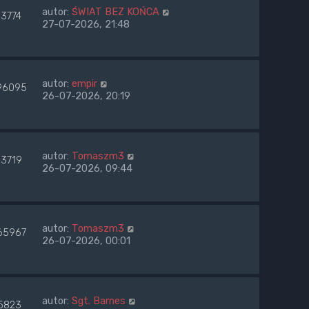
autor:
ŚWIAT BEZ KOŃCA
83774
27-07-2026, 21:48
autor:
empir
96095
26-07-2026, 20:19
autor:
Tomaszm3
33719
26-07-2026, 09:44
autor:
Tomaszm3
65967
26-07-2026, 00:01
autor:
Sgt. Barnes
5823