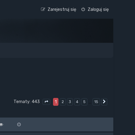
Zarejestruj się
Zaloguj się
Tematy: 443
1
…
2
3
4
5
15
Następna
Strona
1
z
15