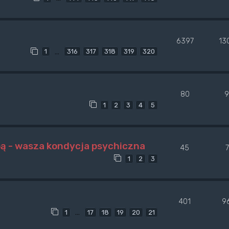
6397
13
…
1
316
317
318
319
320
80
9
1
2
3
4
5
pą - wasza kondycja psychiczna
45
1
2
3
401
9
…
1
17
18
19
20
21