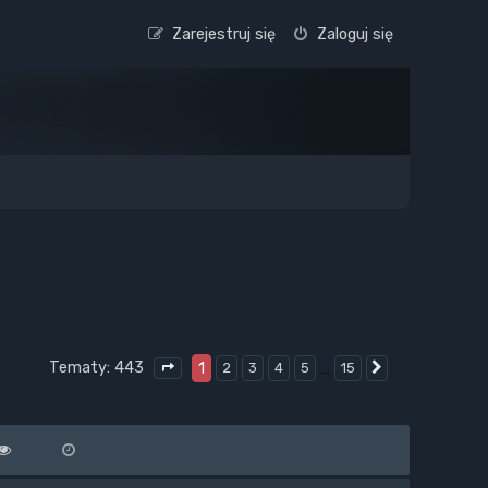
Zarejestruj się
Zaloguj się
Tematy: 443
1
…
2
3
4
5
15
Następna
Strona
1
z
15