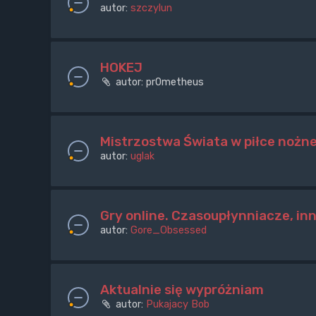
autor:
szczylun
HOKEJ
autor:
pr0metheus
Mistrzostwa Świata w piłce nożne
autor:
uglak
Gry online. Czasoupłynniacze, in
autor:
Gore_Obsessed
Aktualnie się wypróżniam
autor:
Pukajacy Bob