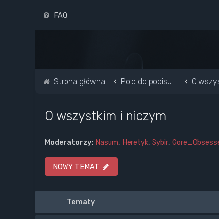
FAQ
Strona główna
Pole do popisu...
O wszys
O wszystkim i niczym
Moderatorzy:
Nasum
,
Heretyk
,
Sybir
,
Gore_Obsess
NOWY TEMAT
Tematy