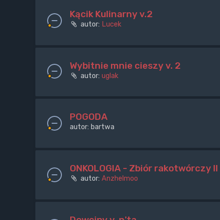
Kącik Kulinarny v.2
autor:
Lucek
Wybitnie mnie cieszy v. 2
autor:
uglak
POGODA
autor:
bartwa
ONKOLOGIA - Zbiór rakotwórczy II
autor:
Anzhelmoo
Dowcipy v. n'ta