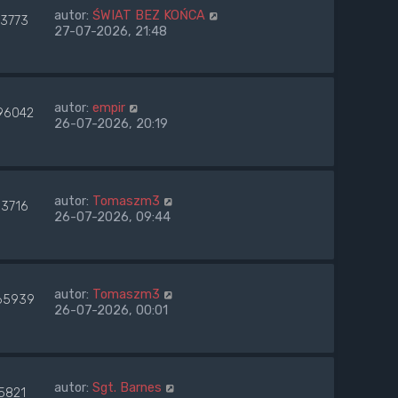
autor:
ŚWIAT BEZ KOŃCA
83773
27-07-2026, 21:48
autor:
empir
96042
26-07-2026, 20:19
autor:
Tomaszm3
33716
26-07-2026, 09:44
autor:
Tomaszm3
65939
26-07-2026, 00:01
autor:
Sgt. Barnes
5821