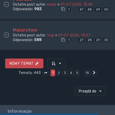
Ostatni post autor:
empir
«
01-07-2026, 15:49
Odpowiedzi:
983
…
1
47
48
49
50
Malarstwo
Ostatni post autor:
trup
«
01-07-2026, 14:27
Odpowiedzi:
588
…
1
27
28
29
30
NOWY TEMAT
Tematy: 443
1
…
2
3
4
5
15
Następna
Strona
1
z
15
Przejdź do
Informacje