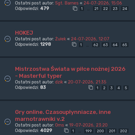
Ostatni post autor:
Sgt. Barnes
«
24-07-2026, 15:06
Odpowiedzi:
479
…
1
21
22
23
24
HOKEJ
Ostatni post autor:
Żułek
«
24-07-2026, 12:07
Odpowiedzi:
1298
…
1
62
63
64
65
Mistrzostwa Świata w piłce nożnej 2026
- Masterful typer
Ostatni post autor:
dzik
«
20-07-2026, 21:35
Odpowiedzi:
83
1
2
3
4
5
Gry online. Czasoupłynniacze, inne
marnotrawniki v.2
Ostatni post autor:
0ms
«
19-07-2026, 23:20
Odpowiedzi:
4029
…
1
199
200
201
202