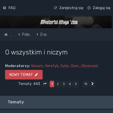
FAQ
Zarejestruj się
Zaloguj się
Strona główna
Pole do popisu...
O wszystkim i niczym
O wszystkim i niczym
Moderatorzy:
Nasum
,
Heretyk
,
Sybir
,
Gore_Obsessed
NOWY TEMAT
Tematy: 443
1
…
2
3
4
5
15
Następna
Strona
1
z
15
Tematy