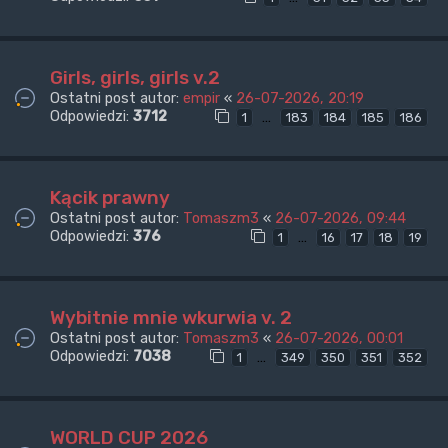
Girls, girls, girls v.2
Ostatni post autor:
empir
«
26-07-2026, 20:19
Odpowiedzi:
3712
…
1
183
184
185
186
Kącik prawny
Ostatni post autor:
Tomaszm3
«
26-07-2026, 09:44
Odpowiedzi:
376
…
1
16
17
18
19
Wybitnie mnie wkurwia v. 2
Ostatni post autor:
Tomaszm3
«
26-07-2026, 00:01
Odpowiedzi:
7038
…
1
349
350
351
352
WORLD CUP 2026