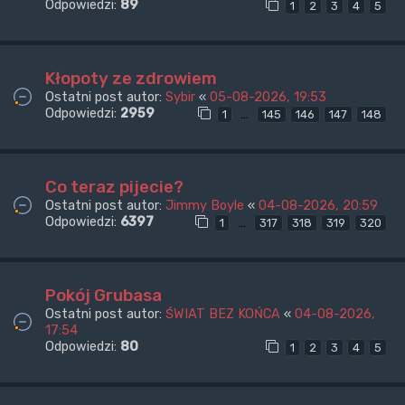
Odpowiedzi:
89
1
2
3
4
5
Kłopoty ze zdrowiem
Ostatni post autor:
Sybir
«
05-08-2026, 19:53
Odpowiedzi:
2959
…
1
145
146
147
148
Co teraz pijecie?
Ostatni post autor:
Jimmy Boyle
«
04-08-2026, 20:59
Odpowiedzi:
6397
…
1
317
318
319
320
Pokój Grubasa
Ostatni post autor:
ŚWIAT BEZ KOŃCA
«
04-08-2026,
17:54
Odpowiedzi:
80
1
2
3
4
5