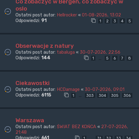
Co zobaczyć w Bergen, co zobaczyć w
oslo
Ostatni post autor:
Hellrocker
«
01-08-2026, 13:02
Odpowiedzi:
91
1
2
3
4
5
Obserwacje z natury
Ostatni post autor:
tabaluga
«
30-07-2026, 22:56
Odpowiedzi:
144
…
1
5
6
7
8
Ciekawostki
Ostatni post autor:
HCDamage
«
30-07-2026, 09:01
Odpowiedzi:
6115
…
1
303
304
305
306
Warszawa
Ostatni post autor:
ŚWIAT BEZ KOŃCA
«
27-07-2026,
21:48
Odpowiedzi:
661
…
1
31
32
33
34