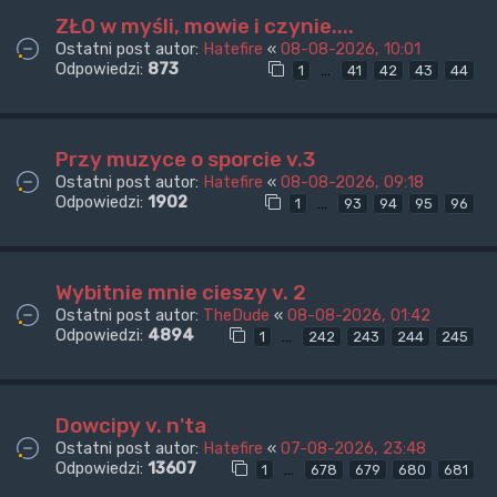
ZŁO w myśli, mowie i czynie....
Ostatni post autor:
Hatefire
«
08-08-2026, 10:01
Odpowiedzi:
873
…
1
41
42
43
44
Przy muzyce o sporcie v.3
Ostatni post autor:
Hatefire
«
08-08-2026, 09:18
Odpowiedzi:
1902
…
1
93
94
95
96
Wybitnie mnie cieszy v. 2
Ostatni post autor:
TheDude
«
08-08-2026, 01:42
Odpowiedzi:
4894
…
1
242
243
244
245
Dowcipy v. n'ta
Ostatni post autor:
Hatefire
«
07-08-2026, 23:48
Odpowiedzi:
13607
…
1
678
679
680
681