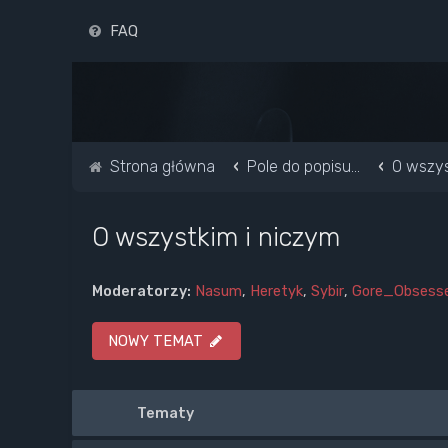
FAQ
Strona główna
Pole do popisu...
O wszys
O wszystkim i niczym
Moderatorzy:
Nasum
,
Heretyk
,
Sybir
,
Gore_Obsess
NOWY TEMAT
Tematy