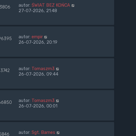
autor:
ŚWIAT BEZ KOŃCA
3806
27-07-2026, 21:48
autor:
empir
96395
26-07-2026, 20:19
autor:
Tomaszm3
33742
26-07-2026, 09:44
autor:
Tomaszm3
66850
26-07-2026, 00:01
autor:
Sgt. Barnes
5846