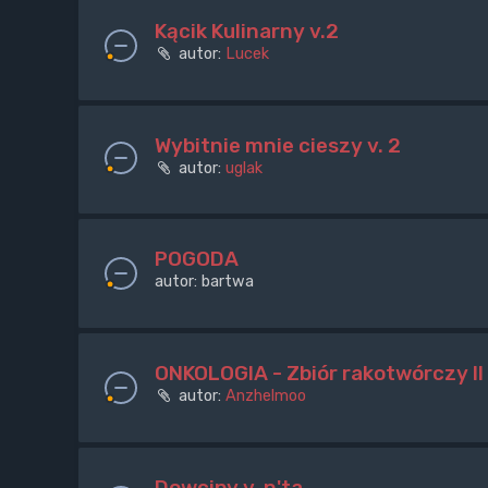
Kącik Kulinarny v.2
autor:
Lucek
Wybitnie mnie cieszy v. 2
autor:
uglak
POGODA
autor:
bartwa
ONKOLOGIA - Zbiór rakotwórczy II
autor:
Anzhelmoo
Dowcipy v. n'ta