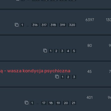
6397
13
…
1
316
317
318
319
320
80
9
1
2
3
4
5
pą - wasza kondycja psychiczna
45
7
1
2
3
401
9
…
1
17
18
19
20
21