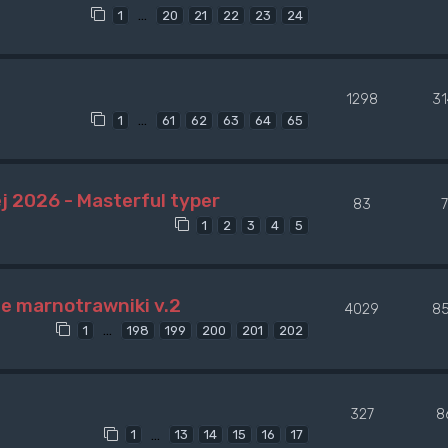
…
1
20
21
22
23
24
1298
3
…
1
61
62
63
64
65
j 2026 - Masterful typer
83
1
2
3
4
5
ne marnotrawniki v.2
4029
8
…
1
198
199
200
201
202
327
8
…
1
13
14
15
16
17