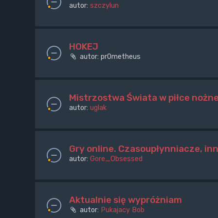
autor:
szczylun
HOKEJ
autor:
pr0metheus
Mistrzostwa Świata w piłce nożne
autor:
uglak
Gry online. Czasoupłynniacze, in
autor:
Gore_Obsessed
Aktualnie się wypróżniam
autor:
Pukajacy Bob