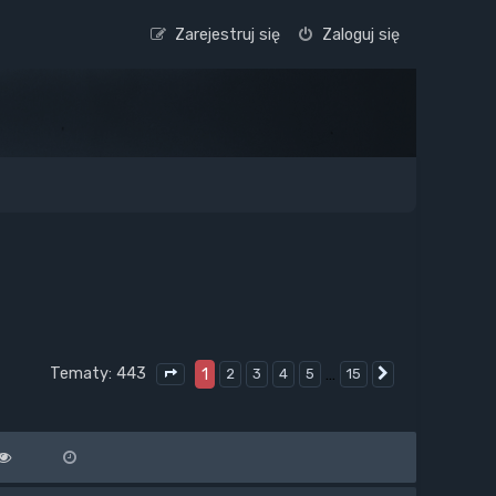
Zarejestruj się
Zaloguj się
Tematy: 443
1
…
2
3
4
5
15
Następna
Strona
1
z
15