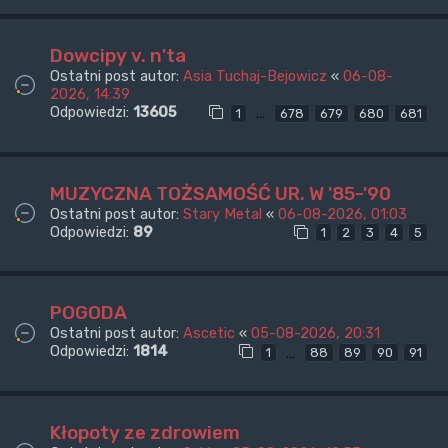
Dowcipy v. n'ta
Ostatni post autor:
Asia Tuchaj-Bejowicz
«
06-08-
2026, 14:39
Odpowiedzi:
13605
…
1
678
679
680
681
MUZYCZNA TOŻSAMOŚĆ UR. W '85-'90
Ostatni post autor:
Stary Metal
«
06-08-2026, 01:03
Odpowiedzi:
89
1
2
3
4
5
POGODA
Ostatni post autor:
Ascetic
«
05-08-2026, 20:31
Odpowiedzi:
1814
…
1
88
89
90
91
Kłopoty ze zdrowiem