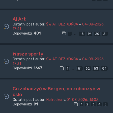
AI Art
Ostatni post autor:
ŚWIAT BEZ KOŃCA
«
04-08-2026,
17:41
Odpowiedzi:
401
…
1
18
19
20
21
Wasze sporty
Ostatni post autor:
ŚWIAT BEZ KOŃCA
«
04-08-2026,
17:31
Odpowiedzi:
1667
…
1
81
82
83
84
Co zobaczyć w Bergen, co zobaczyć w
oslo
Ostatni post autor:
Hellrocker
«
01-08-2026, 13:02
Odpowiedzi:
91
1
2
3
4
5