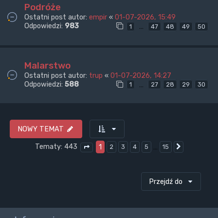
Podróże
Ostatni post autor:
empir
«
01-07-2026, 15:49
Odpowiedzi:
983
…
1
47
48
49
50
Malarstwo
Ostatni post autor:
trup
«
01-07-2026, 14:27
Odpowiedzi:
588
…
1
27
28
29
30
NOWY TEMAT
Tematy: 443
1
…
2
3
4
5
15
Następna
Strona
1
z
15
Przejdź do