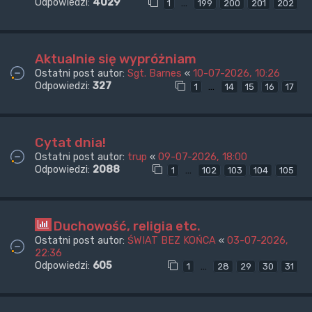
Odpowiedzi:
4029
…
1
199
200
201
202
Aktualnie się wypróżniam
Ostatni post autor:
Sgt. Barnes
«
10-07-2026, 10:26
Odpowiedzi:
327
…
1
14
15
16
17
Cytat dnia!
Ostatni post autor:
trup
«
09-07-2026, 18:00
Odpowiedzi:
2088
…
1
102
103
104
105
Duchowość, religia etc.
Ostatni post autor:
ŚWIAT BEZ KOŃCA
«
03-07-2026,
22:36
Odpowiedzi:
605
…
1
28
29
30
31