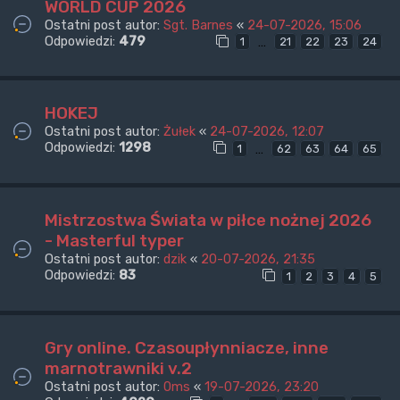
WORLD CUP 2026
Ostatni post autor:
Sgt. Barnes
«
24-07-2026, 15:06
Odpowiedzi:
479
…
1
21
22
23
24
HOKEJ
Ostatni post autor:
Żułek
«
24-07-2026, 12:07
Odpowiedzi:
1298
…
1
62
63
64
65
Mistrzostwa Świata w piłce nożnej 2026
- Masterful typer
Ostatni post autor:
dzik
«
20-07-2026, 21:35
Odpowiedzi:
83
1
2
3
4
5
Gry online. Czasoupłynniacze, inne
marnotrawniki v.2
Ostatni post autor:
0ms
«
19-07-2026, 23:20