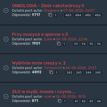
ONKOLOGIA - Zbiór rakotwórczy II
Ostatni post autor:
Stoigniew
«
07-08-2026, 06:07
Odpowiedzi:
9717
…
1
483
484
485
486
Przy muzyce o sporcie v.3
Ostatni post autor:
Żułek
«
06-08-2026, 22:46
Odpowiedzi:
1901
…
1
93
94
95
96
Wybitnie mnie cieszy v. 2
Ostatni post autor:
Tomaszm3
«
06-08-2026, 21:57
Odpowiedzi:
4892
…
1
242
243
244
245
ZŁO w myśli, mowie i czynie....
Ostatni post autor:
vicek
«
06-08-2026, 18:16
Odpowiedzi:
871
…
1
41
42
43
44