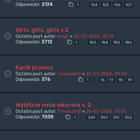
Odpowiedzi:
2134
…
1
104
105
106
107
Girls, girls, girls v.2
Ostatni post autor:
empir
«
26-07-2026, 20:19
Odpowiedzi:
3712
…
1
183
184
185
186
Kącik prawny
Ostatni post autor:
Tomaszm3
«
26-07-2026, 09:44
Odpowiedzi:
376
…
1
16
17
18
19
Wybitnie mnie wkurwia v. 2
Ostatni post autor:
Tomaszm3
«
26-07-2026, 00:01
Odpowiedzi:
7038
…
1
349
350
351
352