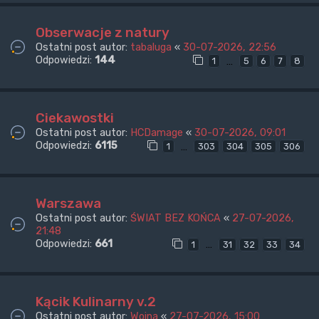
Obserwacje z natury
Ostatni post autor:
tabaluga
«
30-07-2026, 22:56
Odpowiedzi:
144
…
1
5
6
7
8
Ciekawostki
Ostatni post autor:
HCDamage
«
30-07-2026, 09:01
Odpowiedzi:
6115
…
1
303
304
305
306
Warszawa
Ostatni post autor:
ŚWIAT BEZ KOŃCA
«
27-07-2026,
21:48
Odpowiedzi:
661
…
1
31
32
33
34
Kącik Kulinarny v.2
Ostatni post autor:
Wojna
«
27-07-2026, 15:00