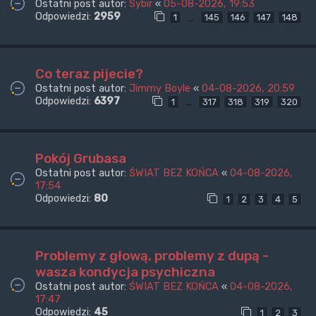
Ostatni post autor:
Sybir
«
05-08-2026, 19:53
Odpowiedzi:
2959
…
1
145
146
147
148
Co teraz pijecie?
Ostatni post autor:
Jimmy Boyle
«
04-08-2026, 20:59
Odpowiedzi:
6397
…
1
317
318
319
320
Pokój Grubasa
Ostatni post autor:
ŚWIAT BEZ KOŃCA
«
04-08-2026,
17:54
Odpowiedzi:
80
1
2
3
4
5
Problemy z głową, problemy z dupą -
wasza kondycja psychiczna
Ostatni post autor:
ŚWIAT BEZ KOŃCA
«
04-08-2026,
17:47
Odpowiedzi:
45
1
2
3