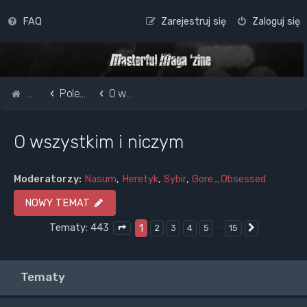
FAQ
Zarejestruj się
Zaloguj się
Strona główna
Pole do popisu...
O wszystkim i niczym
O wszystkim i niczym
Moderatorzy:
Nasum
,
Heretyk
,
Sybir
,
Gore_Obsessed
NOWY TEMAT
Tematy: 443
1
…
2
3
4
5
15
Następna
Strona
1
z
15
Tematy