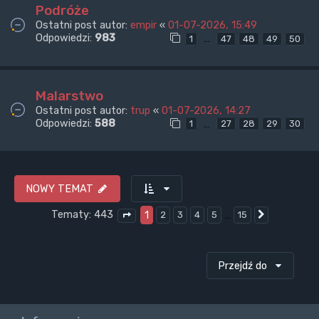
Podróże
Ostatni post autor:
empir
«
01-07-2026, 15:49
Odpowiedzi:
983
…
1
47
48
49
50
Malarstwo
Ostatni post autor:
trup
«
01-07-2026, 14:27
Odpowiedzi:
588
…
1
27
28
29
30
NOWY TEMAT
Tematy: 443
1
…
2
3
4
5
15
Następna
Strona
1
z
15
Przejdź do