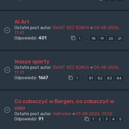
AI Art
Ostatni post autor:
ŚWIAT BEZ KOŃCA
«
04-08-2026,
17:41
Odpowiedzi:
401
…
1
18
19
20
21
Wasze sporty
Ostatni post autor:
ŚWIAT BEZ KOŃCA
«
04-08-2026,
17:31
Odpowiedzi:
1667
…
1
81
82
83
84
Co zobaczyć w Bergen, co zobaczyć w
oslo
Ostatni post autor:
Hellrocker
«
01-08-2026, 13:02
Odpowiedzi:
91
1
2
3
4
5