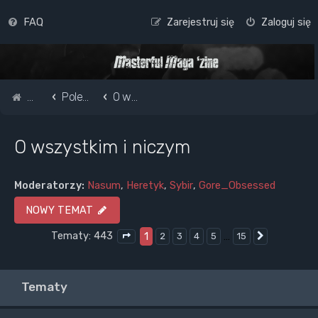
FAQ
Zarejestruj się
Zaloguj się
Strona główna
Pole do popisu...
O wszystkim i niczym
O wszystkim i niczym
Moderatorzy:
Nasum
,
Heretyk
,
Sybir
,
Gore_Obsessed
NOWY TEMAT
Tematy: 443
1
…
2
3
4
5
15
Następna
Strona
1
z
15
Tematy