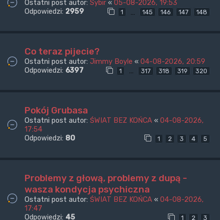
Ostatni post autor:
Sybir
«
05-08-2026, 19:53
Odpowiedzi:
2959
…
1
145
146
147
148
Co teraz pijecie?
Ostatni post autor:
Jimmy Boyle
«
04-08-2026, 20:59
Odpowiedzi:
6397
…
1
317
318
319
320
Pokój Grubasa
Ostatni post autor:
ŚWIAT BEZ KOŃCA
«
04-08-2026,
17:54
Odpowiedzi:
80
1
2
3
4
5
Problemy z głową, problemy z dupą -
wasza kondycja psychiczna
Ostatni post autor:
ŚWIAT BEZ KOŃCA
«
04-08-2026,
17:47
Odpowiedzi:
45
1
2
3