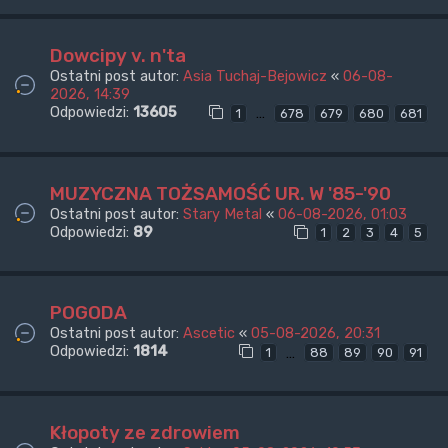
Dowcipy v. n'ta
Ostatni post autor:
Asia Tuchaj-Bejowicz
«
06-08-
2026, 14:39
Odpowiedzi:
13605
…
1
678
679
680
681
MUZYCZNA TOŻSAMOŚĆ UR. W '85-'90
Ostatni post autor:
Stary Metal
«
06-08-2026, 01:03
Odpowiedzi:
89
1
2
3
4
5
POGODA
Ostatni post autor:
Ascetic
«
05-08-2026, 20:31
Odpowiedzi:
1814
…
1
88
89
90
91
Kłopoty ze zdrowiem