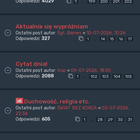
Odpowiedzi:
4029
…
1
199
200
201
202
Aktualnie się wypróżniam
Ostatni post autor:
Sgt. Barnes
«
10-07-2026, 10:26
Odpowiedzi:
327
…
1
14
15
16
17
Cytat dnia!
Ostatni post autor:
trup
«
09-07-2026, 18:00
Odpowiedzi:
2088
…
1
102
103
104
105
Duchowość, religia etc.
Ostatni post autor:
ŚWIAT BEZ KOŃCA
«
03-07-2026,
22:36
Odpowiedzi:
605
…
1
28
29
30
31