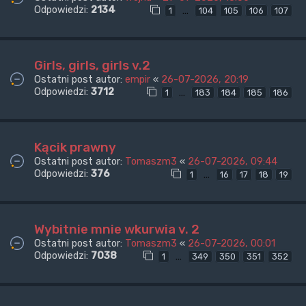
Odpowiedzi:
2134
…
1
104
105
106
107
Girls, girls, girls v.2
Ostatni post autor:
empir
«
26-07-2026, 20:19
Odpowiedzi:
3712
…
1
183
184
185
186
Kącik prawny
Ostatni post autor:
Tomaszm3
«
26-07-2026, 09:44
Odpowiedzi:
376
…
1
16
17
18
19
Wybitnie mnie wkurwia v. 2
Ostatni post autor:
Tomaszm3
«
26-07-2026, 00:01
Odpowiedzi:
7038
…
1
349
350
351
352