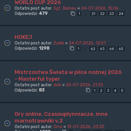
WORLD CUP 2026
Ostatni post autor:
Sgt. Barnes
«
24-07-2026, 15:06
Odpowiedzi:
479
…
1
21
22
23
24
HOKEJ
Ostatni post autor:
Żułek
«
24-07-2026, 12:07
Odpowiedzi:
1298
…
1
62
63
64
65
Mistrzostwa Świata w piłce nożnej 2026
- Masterful typer
Ostatni post autor:
dzik
«
20-07-2026, 21:35
Odpowiedzi:
83
1
2
3
4
5
Gry online. Czasoupłynniacze, inne
marnotrawniki v.2
Ostatni post autor:
0ms
«
19-07-2026, 23:20