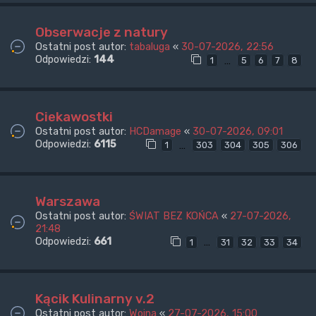
Obserwacje z natury
Ostatni post autor:
tabaluga
«
30-07-2026, 22:56
Odpowiedzi:
144
…
1
5
6
7
8
Ciekawostki
Ostatni post autor:
HCDamage
«
30-07-2026, 09:01
Odpowiedzi:
6115
…
1
303
304
305
306
Warszawa
Ostatni post autor:
ŚWIAT BEZ KOŃCA
«
27-07-2026,
21:48
Odpowiedzi:
661
…
1
31
32
33
34
Kącik Kulinarny v.2
Ostatni post autor:
Wojna
«
27-07-2026, 15:00