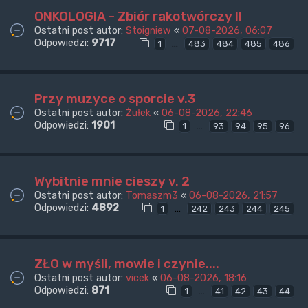
ONKOLOGIA - Zbiór rakotwórczy II
Ostatni post autor:
Stoigniew
«
07-08-2026, 06:07
Odpowiedzi:
9717
…
1
483
484
485
486
Przy muzyce o sporcie v.3
Ostatni post autor:
Żułek
«
06-08-2026, 22:46
Odpowiedzi:
1901
…
1
93
94
95
96
Wybitnie mnie cieszy v. 2
Ostatni post autor:
Tomaszm3
«
06-08-2026, 21:57
Odpowiedzi:
4892
…
1
242
243
244
245
ZŁO w myśli, mowie i czynie....
Ostatni post autor:
vicek
«
06-08-2026, 18:16
Odpowiedzi:
871
…
1
41
42
43
44