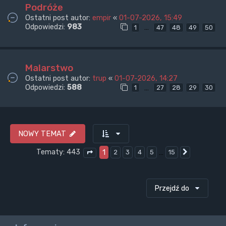
Podróże
Ostatni post autor:
empir
«
01-07-2026, 15:49
Odpowiedzi:
983
…
1
47
48
49
50
Malarstwo
Ostatni post autor:
trup
«
01-07-2026, 14:27
Odpowiedzi:
588
…
1
27
28
29
30
NOWY TEMAT
Tematy: 443
1
…
2
3
4
5
15
Następna
Strona
1
z
15
Przejdź do