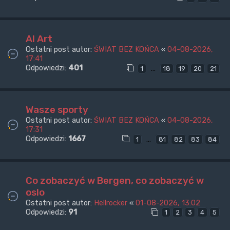
AI Art
Ostatni post autor:
ŚWIAT BEZ KOŃCA
«
04-08-2026,
17:41
Odpowiedzi:
401
…
1
18
19
20
21
Wasze sporty
Ostatni post autor:
ŚWIAT BEZ KOŃCA
«
04-08-2026,
17:31
Odpowiedzi:
1667
…
1
81
82
83
84
Co zobaczyć w Bergen, co zobaczyć w
oslo
Ostatni post autor:
Hellrocker
«
01-08-2026, 13:02
Odpowiedzi:
91
1
2
3
4
5