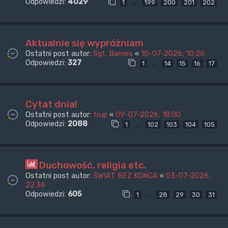
Odpowiedzi:
4029
…
1
199
200
201
202
Aktualnie się wypróżniam
Ostatni post autor:
Sgt. Barnes
«
10-07-2026, 10:26
Odpowiedzi:
327
…
1
14
15
16
17
Cytat dnia!
Ostatni post autor:
trup
«
09-07-2026, 18:00
Odpowiedzi:
2088
…
1
102
103
104
105
Duchowość, religia etc.
Ostatni post autor:
ŚWIAT BEZ KOŃCA
«
03-07-2026,
22:36
Odpowiedzi:
605
…
1
28
29
30
31