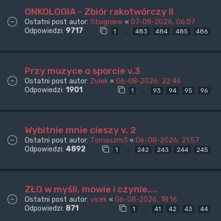
ONKOLOGIA - Zbiór rakotwórczy II
Ostatni post autor:
Stoigniew
«
07-08-2026, 06:07
Odpowiedzi:
9717
…
1
483
484
485
486
Przy muzyce o sporcie v.3
Ostatni post autor:
Żułek
«
06-08-2026, 22:46
Odpowiedzi:
1901
…
1
93
94
95
96
Wybitnie mnie cieszy v. 2
Ostatni post autor:
Tomaszm3
«
06-08-2026, 21:57
Odpowiedzi:
4892
…
1
242
243
244
245
ZŁO w myśli, mowie i czynie....
Ostatni post autor:
vicek
«
06-08-2026, 18:16
Odpowiedzi:
871
…
1
41
42
43
44