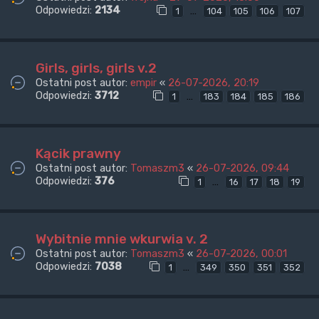
Odpowiedzi:
2134
…
1
104
105
106
107
Girls, girls, girls v.2
Ostatni post autor:
empir
«
26-07-2026, 20:19
Odpowiedzi:
3712
…
1
183
184
185
186
Kącik prawny
Ostatni post autor:
Tomaszm3
«
26-07-2026, 09:44
Odpowiedzi:
376
…
1
16
17
18
19
Wybitnie mnie wkurwia v. 2
Ostatni post autor:
Tomaszm3
«
26-07-2026, 00:01
Odpowiedzi:
7038
…
1
349
350
351
352