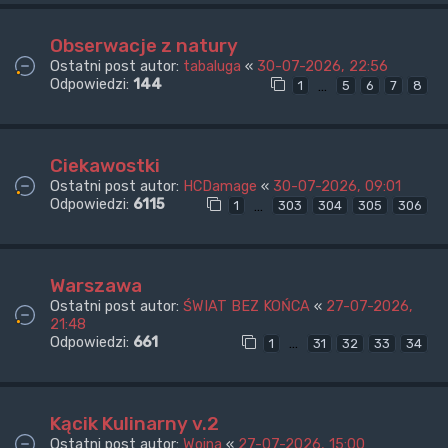
Obserwacje z natury
Ostatni post autor:
tabaluga
«
30-07-2026, 22:56
Odpowiedzi:
144
…
1
5
6
7
8
Ciekawostki
Ostatni post autor:
HCDamage
«
30-07-2026, 09:01
Odpowiedzi:
6115
…
1
303
304
305
306
Warszawa
Ostatni post autor:
ŚWIAT BEZ KOŃCA
«
27-07-2026,
21:48
Odpowiedzi:
661
…
1
31
32
33
34
Kącik Kulinarny v.2
Ostatni post autor:
Wojna
«
27-07-2026, 15:00