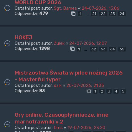
WORLD CUP 2026
Ostatni post autor:
Sgt. Barnes
«
24-07-2026, 15:06
Odpowiedzi:
479
…
1
21
22
23
24
HOKEJ
Ostatni post autor:
Żułek
«
24-07-2026, 12:07
Odpowiedzi:
1298
…
1
62
63
64
65
Mistrzostwa Świata w piłce nożnej 2026
- Masterful typer
Ostatni post autor:
dzik
«
20-07-2026, 21:35
Odpowiedzi:
83
1
2
3
4
5
Gry online. Czasoupłynniacze, inne
marnotrawniki v.2
Ostatni post autor:
0ms
«
19-07-2026, 23:20