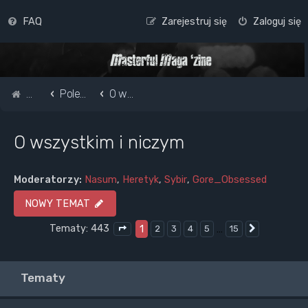
FAQ
Zarejestruj się
Zaloguj się
Strona główna
Pole do popisu...
O wszystkim i niczym
O wszystkim i niczym
Moderatorzy:
Nasum
,
Heretyk
,
Sybir
,
Gore_Obsessed
NOWY TEMAT
Tematy: 443
1
…
2
3
4
5
15
Następna
Strona
1
z
15
Tematy