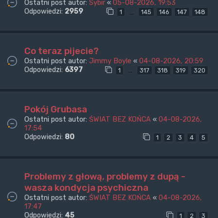
Ostatni post autor:
Sybir
«
05-08-2026, 19:53
Odpowiedzi:
2959
…
1
145
146
147
148
Co teraz pijecie?
Ostatni post autor:
Jimmy Boyle
«
04-08-2026, 20:59
Odpowiedzi:
6397
…
1
317
318
319
320
Pokój Grubasa
Ostatni post autor:
ŚWIAT BEZ KOŃCA
«
04-08-2026,
17:54
Odpowiedzi:
80
1
2
3
4
5
Problemy z głową, problemy z dupą -
wasza kondycja psychiczna
Ostatni post autor:
ŚWIAT BEZ KOŃCA
«
04-08-2026,
17:47
Odpowiedzi:
45
1
2
3