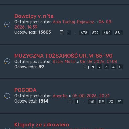
Dowcipy v. n'ta
Ostatni post autor:
Asia Tuchaj-Bejowicz
«
06-08-
2026, 14:39
Odpowiedzi:
13605
…
1
678
679
680
681
MUZYCZNA TOŻSAMOŚĆ UR. W '85-'90
Ostatni post autor:
Stary Metal
«
06-08-2026, 01:03
Odpowiedzi:
89
1
2
3
4
5
POGODA
Ostatni post autor:
Ascetic
«
05-08-2026, 20:31
Odpowiedzi:
1814
…
1
88
89
90
91
Kłopoty ze zdrowiem