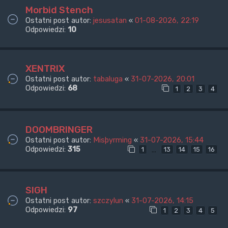
Morbid Stench
Ostatni post autor:
jesusatan
«
01-08-2026, 22:19
Odpowiedzi:
10
XENTRIX
Ostatni post autor:
tabaluga
«
31-07-2026, 20:01
Odpowiedzi:
68
1
2
3
4
DOOMBRINGER
Ostatni post autor:
Misþyrming
«
31-07-2026, 15:44
Odpowiedzi:
315
…
1
13
14
15
16
SIGH
Ostatni post autor:
szczylun
«
31-07-2026, 14:15
Odpowiedzi:
97
1
2
3
4
5