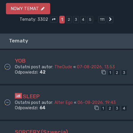
NOWY TEMAT
Tematy: 3302
1
…
2
3
4
5
111
Następna
Strona
1
z
111
Tematy
YOB
Ostatni post autor:
TheDude
«
07-08-2026, 13:53
Odpowiedzi:
42
1
2
3
SLEEP
Ostatni post autor:
Alter Ego
«
06-08-2026, 19:43
Odpowiedzi:
64
1
2
3
4
SORCERY (Szwecja)