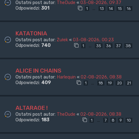
Ostatni post autor:
TheDude
«
03-08-2026, 09:37
Odpowiedzi:
301
…
1
13
14
15
16
KATATONIA
Ostatni post autor:
Żułek
«
03-08-2026, 00:23
Odpowiedzi:
740
…
1
35
36
37
38
ALICE IN CHAINS
Ostatni post autor:
Harlequin
«
02-08-2026, 08:38
Odpowiedzi:
409
…
1
18
19
20
21
ALTARAGE !
Ostatni post autor:
TheDude
«
02-08-2026, 08:38
Odpowiedzi:
183
…
1
7
8
9
10