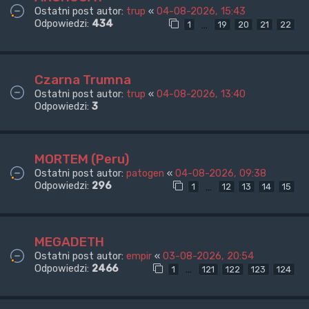
Ostatni post autor:
trup
«
04-08-2026, 15:43
Odpowiedzi:
434
…
1
19
20
21
22
Czarna Trumna
Ostatni post autor:
trup
«
04-08-2026, 13:40
Odpowiedzi:
3
MORTEM (Peru)
Ostatni post autor:
patogen
«
04-08-2026, 09:38
Odpowiedzi:
296
…
1
12
13
14
15
MEGADETH
Ostatni post autor:
empir
«
03-08-2026, 20:54
Odpowiedzi:
2466
…
1
121
122
123
124