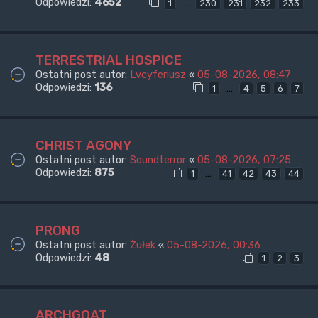
Odpowiedzi:
4652
…
1
230
231
232
233
TERRESTRIAL HOSPICE
Ostatni post autor:
Lvcyferiusz
«
05-08-2026, 08:47
Odpowiedzi:
136
…
1
4
5
6
7
CHRIST AGONY
Ostatni post autor:
Soundterror
«
05-08-2026, 07:25
Odpowiedzi:
875
…
1
41
42
43
44
PRONG
Ostatni post autor:
Żułek
«
05-08-2026, 00:36
Odpowiedzi:
48
1
2
3
ARCHGOAT