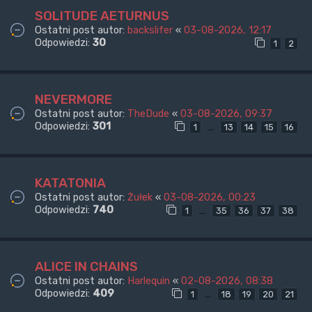
SOLITUDE AETURNUS
Ostatni post autor:
backslifer
«
03-08-2026, 12:17
Odpowiedzi:
30
1
2
NEVERMORE
Ostatni post autor:
TheDude
«
03-08-2026, 09:37
Odpowiedzi:
301
…
1
13
14
15
16
KATATONIA
Ostatni post autor:
Żułek
«
03-08-2026, 00:23
Odpowiedzi:
740
…
1
35
36
37
38
ALICE IN CHAINS
Ostatni post autor:
Harlequin
«
02-08-2026, 08:38
Odpowiedzi:
409
…
1
18
19
20
21