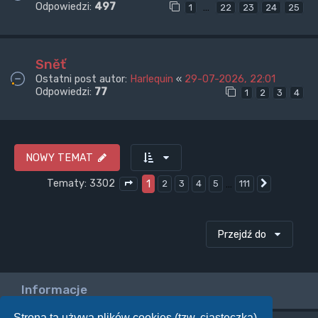
Odpowiedzi:
497
…
1
22
23
24
25
Sněť
Ostatni post autor:
Harlequin
«
29-07-2026, 22:01
Odpowiedzi:
77
1
2
3
4
NOWY TEMAT
Tematy: 3302
1
…
2
3
4
5
111
Następna
Strona
1
z
111
Przejdź do
Informacje
Strona ta używa plików cookies (tzw. ciasteczka)