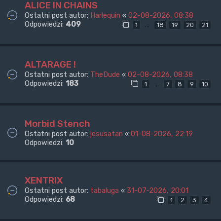
ALICE IN CHAINS
Ostatni post autor:
Harlequin
«
02-08-2026, 08:38
Odpowiedzi:
409
…
1
18
19
20
21
ALTARAGE !
Ostatni post autor:
TheDude
«
02-08-2026, 08:38
Odpowiedzi:
183
…
1
7
8
9
10
Morbid Stench
Ostatni post autor:
jesusatan
«
01-08-2026, 22:19
Odpowiedzi:
10
XENTRIX
Ostatni post autor:
tabaluga
«
31-07-2026, 20:01
Odpowiedzi:
68
1
2
3
4