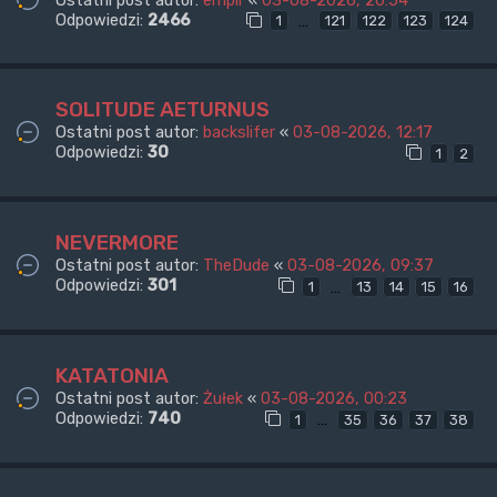
Odpowiedzi:
2466
…
1
121
122
123
124
SOLITUDE AETURNUS
Ostatni post autor:
backslifer
«
03-08-2026, 12:17
Odpowiedzi:
30
1
2
NEVERMORE
Ostatni post autor:
TheDude
«
03-08-2026, 09:37
Odpowiedzi:
301
…
1
13
14
15
16
KATATONIA
Ostatni post autor:
Żułek
«
03-08-2026, 00:23
Odpowiedzi:
740
…
1
35
36
37
38