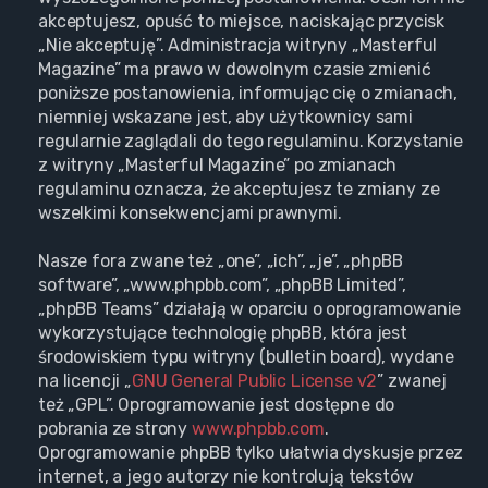
akceptujesz, opuść to miejsce, naciskając przycisk
„Nie akceptuję”. Administracja witryny „Masterful
Magazine” ma prawo w dowolnym czasie zmienić
poniższe postanowienia, informując cię o zmianach,
niemniej wskazane jest, aby użytkownicy sami
regularnie zaglądali do tego regulaminu. Korzystanie
z witryny „Masterful Magazine” po zmianach
regulaminu oznacza, że akceptujesz te zmiany ze
wszelkimi konsekwencjami prawnymi.
Nasze fora zwane też „one”, „ich”, „je”, „phpBB
software”, „www.phpbb.com”, „phpBB Limited”,
„phpBB Teams” działają w oparciu o oprogramowanie
wykorzystujące technologię phpBB, która jest
środowiskiem typu witryny (bulletin board), wydane
na licencji „
GNU General Public License v2
” zwanej
też „GPL”. Oprogramowanie jest dostępne do
pobrania ze strony
www.phpbb.com
.
Oprogramowanie phpBB tylko ułatwia dyskusje przez
internet, a jego autorzy nie kontrolują tekstów