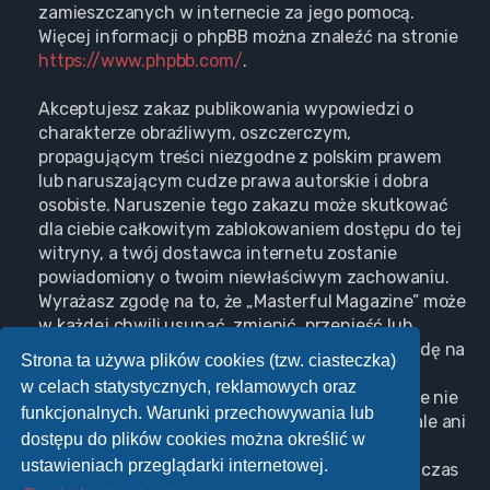
zamieszczanych w internecie za jego pomocą.
Więcej informacji o phpBB można znaleźć na stronie
https://www.phpbb.com/
.
Akceptujesz zakaz publikowania wypowiedzi o
charakterze obraźliwym, oszczerczym,
propagującym treści niezgodne z polskim prawem
lub naruszającym cudze prawa autorskie i dobra
osobiste. Naruszenie tego zakazu może skutkować
dla ciebie całkowitym zablokowaniem dostępu do tej
witryny, a twój dostawca internetu zostanie
powiadomiony o twoim niewłaściwym zachowaniu.
Wyrażasz zgodę na to, że „Masterful Magazine” może
w każdej chwili usunąć, zmienić, przenieść lub
zamknąć każdy twój temat, post. Wyrażasz zgodę na
Strona ta używa plików cookies (tzw. ciasteczka)
zapisywanie wszystkich podanych przez ciebie
w celach statystycznych, reklamowych oraz
informacji w naszej bazie danych. Informacje te nie
funkcjonalnych. Warunki przechowywania lub
będą przekazywane nikomu bez twojej zgody, ale ani
dostępu do plików cookies można określić w
„Masterful Magazine”, ani phpBB nie ponosi
ustawieniach przeglądarki internetowej.
odpowiedzialności za włamania do witryny, podczas