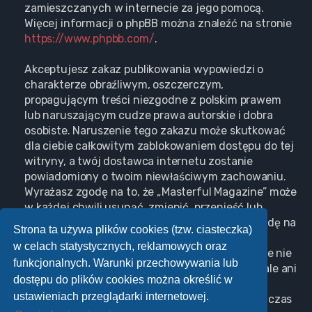
zamieszczanych w internecie za jego pomocą.
Więcej informacji o phpBB można znaleźć na stronie
https://www.phpbb.com/
.
Akceptujesz zakaz publikowania wypowiedzi o
charakterze obraźliwym, oszczerczym,
propagującym treści niezgodne z polskim prawem
lub naruszającym cudze prawa autorskie i dobra
osobiste. Naruszenie tego zakazu może skutkować
dla ciebie całkowitym zablokowaniem dostępu do tej
witryny, a twój dostawca internetu zostanie
powiadomiony o twoim niewłaściwym zachowaniu.
Wyrażasz zgodę na to, że „Masterful Magazine” może
w każdej chwili usunąć, zmienić, przenieść lub
zamknąć każdy twój temat, post. Wyrażasz zgodę na
Strona ta używa plików cookies (tzw. ciasteczka)
zapisywanie wszystkich podanych przez ciebie
w celach statystycznych, reklamowych oraz
informacji w naszej bazie danych. Informacje te nie
funkcjonalnych. Warunki przechowywania lub
będą przekazywane nikomu bez twojej zgody, ale ani
dostępu do plików cookies można określić w
„Masterful Magazine”, ani phpBB nie ponosi
ustawieniach przeglądarki internetowej.
odpowiedzialności za włamania do witryny, podczas