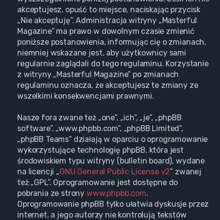
akceptujesz, opuść to miejsce, naciskając przycisk
„Nie akceptuję”. Administracja witryny „Masterful
Magazine” ma prawo w dowolnym czasie zmienić
poniższe postanowienia, informując cię o zmianach,
niemniej wskazane jest, aby użytkownicy sami
regularnie zaglądali do tego regulaminu. Korzystanie
z witryny „Masterful Magazine” po zmianach
regulaminu oznacza, że akceptujesz te zmiany ze
wszelkimi konsekwencjami prawnymi.
Nasze fora zwane też „one”, „ich”, „je”, „phpBB
software”, „www.phpbb.com”, „phpBB Limited”,
„phpBB Teams” działają w oparciu o oprogramowanie
wykorzystujące technologię phpBB, która jest
środowiskiem typu witryny (bulletin board), wydane
na licencji „
GNU General Public License v2
” zwanej
też „GPL”. Oprogramowanie jest dostępne do
pobrania ze strony
www.phpbb.com
.
Oprogramowanie phpBB tylko ułatwia dyskusje przez
internet, a jego autorzy nie kontrolują tekstów