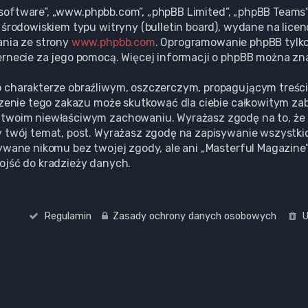
BB software”, „www.phpbb.com”, „phpBB Limited”, „phpBB Team
środowiskiem typu witryny (bulletin board), wydane na licenc
ania ze strony
www.phpbb.com
. Oprogramowanie phpBB tylko 
rnecie za jego pomocą. Więcej informacji o phpBB można zn
 charakterze obraźliwym, oszczerczym, propagującym treśc
szenie tego zakazu może skutkować dla ciebie całkowitym za
twoim niewłaściwym zachowaniu. Wyrażasz zgodę na to, że 
 twój temat, post. Wyrażasz zgodę na zapisywanie wszystki
ywane nikomu bez twojej zgody, ale ani „Masterful Magazine”
ojść do kradzieży danych.
Regulamin
Zasady ochrony danych osobowych
U