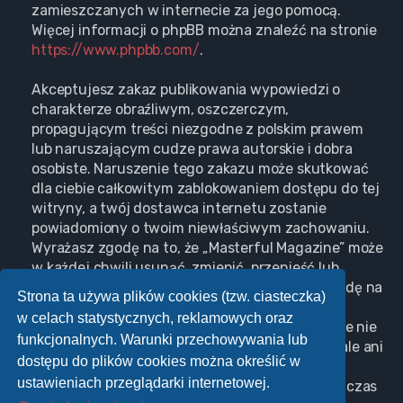
zamieszczanych w internecie za jego pomocą.
Więcej informacji o phpBB można znaleźć na stronie
https://www.phpbb.com/
.
Akceptujesz zakaz publikowania wypowiedzi o
charakterze obraźliwym, oszczerczym,
propagującym treści niezgodne z polskim prawem
lub naruszającym cudze prawa autorskie i dobra
osobiste. Naruszenie tego zakazu może skutkować
dla ciebie całkowitym zablokowaniem dostępu do tej
witryny, a twój dostawca internetu zostanie
powiadomiony o twoim niewłaściwym zachowaniu.
Wyrażasz zgodę na to, że „Masterful Magazine” może
w każdej chwili usunąć, zmienić, przenieść lub
zamknąć każdy twój temat, post. Wyrażasz zgodę na
Strona ta używa plików cookies (tzw. ciasteczka)
zapisywanie wszystkich podanych przez ciebie
w celach statystycznych, reklamowych oraz
informacji w naszej bazie danych. Informacje te nie
funkcjonalnych. Warunki przechowywania lub
będą przekazywane nikomu bez twojej zgody, ale ani
dostępu do plików cookies można określić w
„Masterful Magazine”, ani phpBB nie ponosi
ustawieniach przeglądarki internetowej.
odpowiedzialności za włamania do witryny, podczas