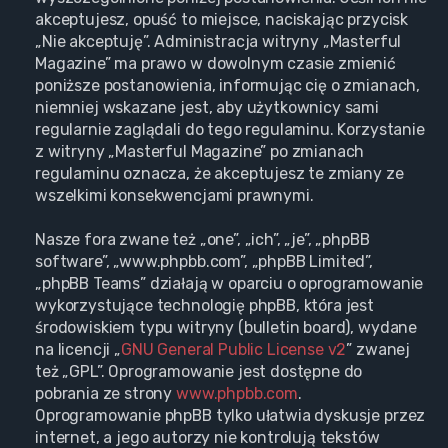
akceptujesz, opuść to miejsce, naciskając przycisk
„Nie akceptuję”. Administracja witryny „Masterful
Magazine” ma prawo w dowolnym czasie zmienić
poniższe postanowienia, informując cię o zmianach,
niemniej wskazane jest, aby użytkownicy sami
regularnie zaglądali do tego regulaminu. Korzystanie
z witryny „Masterful Magazine” po zmianach
regulaminu oznacza, że akceptujesz te zmiany ze
wszelkimi konsekwencjami prawnymi.
Nasze fora zwane też „one”, „ich”, „je”, „phpBB
software”, „www.phpbb.com”, „phpBB Limited”,
„phpBB Teams” działają w oparciu o oprogramowanie
wykorzystujące technologię phpBB, która jest
środowiskiem typu witryny (bulletin board), wydane
na licencji „
GNU General Public License v2
” zwanej
też „GPL”. Oprogramowanie jest dostępne do
pobrania ze strony
www.phpbb.com
.
Oprogramowanie phpBB tylko ułatwia dyskusje przez
internet, a jego autorzy nie kontrolują tekstów