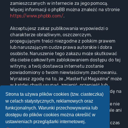
zamieszczanych w internecie za jego pomocą.
Więcej informacji o phpBB można znaleźć na stronie
https://www.phpbb.com/
.
Akceptujesz zakaz publikowania wypowiedzi o
charakterze obraźliwym, oszczerczym,
propagującym treści niezgodne z polskim prawem
lub naruszającym cudze prawa autorskie i dobra
osobiste. Naruszenie tego zakazu może skutkować
dla ciebie całkowitym zablokowaniem dostępu do tej
witryny, a twój dostawca internetu zostanie
powiadomiony o twoim niewłaściwym zachowaniu.
Wyrażasz zgodę na to, że „Masterful Magazine” może
w każdej chwili usunąć, zmienić, przenieść lub
zamknąć każdy twój temat, post. Wyrażasz zgodę na
Strona ta używa plików cookies (tzw. ciasteczka)
zapisywanie wszystkich podanych przez ciebie
w celach statystycznych, reklamowych oraz
informacji w naszej bazie danych. Informacje te nie
funkcjonalnych. Warunki przechowywania lub
będą przekazywane nikomu bez twojej zgody, ale ani
dostępu do plików cookies można określić w
„Masterful Magazine”, ani phpBB nie ponosi
ustawieniach przeglądarki internetowej.
odpowiedzialności za włamania do witryny, podczas