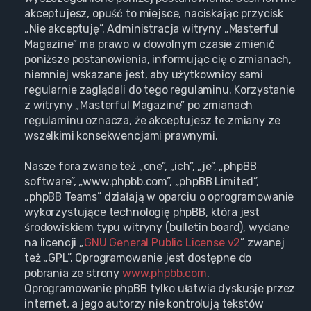
akceptujesz, opuść to miejsce, naciskając przycisk
„Nie akceptuję”. Administracja witryny „Masterful
Magazine” ma prawo w dowolnym czasie zmienić
poniższe postanowienia, informując cię o zmianach,
niemniej wskazane jest, aby użytkownicy sami
regularnie zaglądali do tego regulaminu. Korzystanie
z witryny „Masterful Magazine” po zmianach
regulaminu oznacza, że akceptujesz te zmiany ze
wszelkimi konsekwencjami prawnymi.
Nasze fora zwane też „one”, „ich”, „je”, „phpBB
software”, „www.phpbb.com”, „phpBB Limited”,
„phpBB Teams” działają w oparciu o oprogramowanie
wykorzystujące technologię phpBB, która jest
środowiskiem typu witryny (bulletin board), wydane
na licencji „
GNU General Public License v2
” zwanej
też „GPL”. Oprogramowanie jest dostępne do
pobrania ze strony
www.phpbb.com
.
Oprogramowanie phpBB tylko ułatwia dyskusje przez
internet, a jego autorzy nie kontrolują tekstów