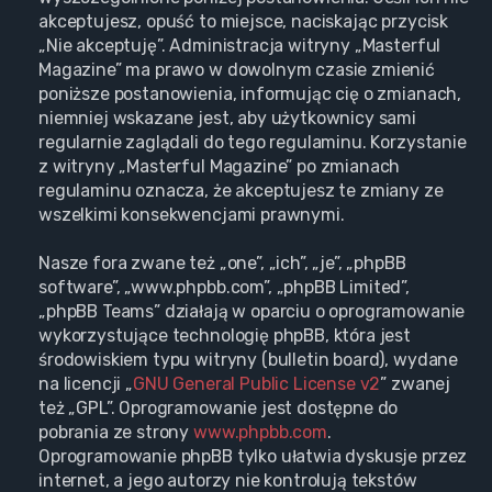
akceptujesz, opuść to miejsce, naciskając przycisk
„Nie akceptuję”. Administracja witryny „Masterful
Magazine” ma prawo w dowolnym czasie zmienić
poniższe postanowienia, informując cię o zmianach,
niemniej wskazane jest, aby użytkownicy sami
regularnie zaglądali do tego regulaminu. Korzystanie
z witryny „Masterful Magazine” po zmianach
regulaminu oznacza, że akceptujesz te zmiany ze
wszelkimi konsekwencjami prawnymi.
Nasze fora zwane też „one”, „ich”, „je”, „phpBB
software”, „www.phpbb.com”, „phpBB Limited”,
„phpBB Teams” działają w oparciu o oprogramowanie
wykorzystujące technologię phpBB, która jest
środowiskiem typu witryny (bulletin board), wydane
na licencji „
GNU General Public License v2
” zwanej
też „GPL”. Oprogramowanie jest dostępne do
pobrania ze strony
www.phpbb.com
.
Oprogramowanie phpBB tylko ułatwia dyskusje przez
internet, a jego autorzy nie kontrolują tekstów