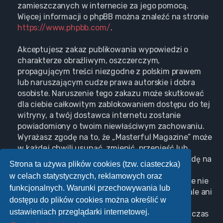
zamieszczanych w internecie za jego pomocą.
Więcej informacji o phpBB można znaleźć na stronie
https://www.phpbb.com/
.
Akceptujesz zakaz publikowania wypowiedzi o
charakterze obraźliwym, oszczerczym,
propagującym treści niezgodne z polskim prawem
lub naruszającym cudze prawa autorskie i dobra
osobiste. Naruszenie tego zakazu może skutkować
dla ciebie całkowitym zablokowaniem dostępu do tej
witryny, a twój dostawca internetu zostanie
powiadomiony o twoim niewłaściwym zachowaniu.
Wyrażasz zgodę na to, że „Masterful Magazine” może
w każdej chwili usunąć, zmienić, przenieść lub
zamknąć każdy twój temat, post. Wyrażasz zgodę na
Strona ta używa plików cookies (tzw. ciasteczka)
zapisywanie wszystkich podanych przez ciebie
w celach statystycznych, reklamowych oraz
informacji w naszej bazie danych. Informacje te nie
funkcjonalnych. Warunki przechowywania lub
będą przekazywane nikomu bez twojej zgody, ale ani
dostępu do plików cookies można określić w
„Masterful Magazine”, ani phpBB nie ponosi
ustawieniach przeglądarki internetowej.
odpowiedzialności za włamania do witryny, podczas