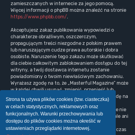
zamieszczanych w internecie za jego pomocą.
Więcej informacji o phpBB można znaleźć na stronie
https://www.phpbb.com/
.
Akceptujesz zakaz publikowania wypowiedzi o
charakterze obraźliwym, oszczerczym,
propagującym treści niezgodne z polskim prawem
lub naruszającym cudze prawa autorskie i dobra
osobiste. Naruszenie tego zakazu może skutkować
dla ciebie całkowitym zablokowaniem dostępu do tej
witryny, a twój dostawca internetu zostanie
powiadomiony o twoim niewłaściwym zachowaniu.
Wyrażasz zgodę na to, że „Masterful Magazine” może
w każdej chwili usunąć, zmienić, przenieść lub
zamknąć każdy twój temat, post. Wyrażasz zgodę na
Strona ta używa plików cookies (tzw. ciasteczka)
zapisywanie wszystkich podanych przez ciebie
w celach statystycznych, reklamowych oraz
informacji w naszej bazie danych. Informacje te nie
funkcjonalnych. Warunki przechowywania lub
będą przekazywane nikomu bez twojej zgody, ale ani
dostępu do plików cookies można określić w
„Masterful Magazine”, ani phpBB nie ponosi
ustawieniach przeglądarki internetowej.
odpowiedzialności za włamania do witryny, podczas