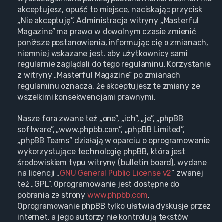
akceptujesz, opuść to miejsce, naciskając przycisk
„Nie akceptuję”. Administracja witryny „Masterful
Magazine” ma prawo w dowolnym czasie zmienić
poniższe postanowienia, informując cię o zmianach,
niemniej wskazane jest, aby użytkownicy sami
regularnie zaglądali do tego regulaminu. Korzystanie
z witryny „Masterful Magazine” po zmianach
regulaminu oznacza, że akceptujesz te zmiany ze
wszelkimi konsekwencjami prawnymi.
Nasze fora zwane też „one”, „ich”, „je”, „phpBB
software”, „www.phpbb.com”, „phpBB Limited”,
„phpBB Teams” działają w oparciu o oprogramowanie
wykorzystujące technologię phpBB, która jest
środowiskiem typu witryny (bulletin board), wydane
na licencji „
GNU General Public License v2
” zwanej
też „GPL”. Oprogramowanie jest dostępne do
pobrania ze strony
www.phpbb.com
.
Oprogramowanie phpBB tylko ułatwia dyskusje przez
internet, a jego autorzy nie kontrolują tekstów