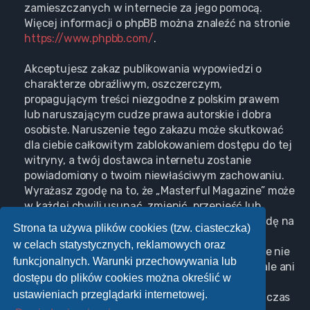
zamieszczanych w internecie za jego pomocą.
Więcej informacji o phpBB można znaleźć na stronie
https://www.phpbb.com/
.
Akceptujesz zakaz publikowania wypowiedzi o
charakterze obraźliwym, oszczerczym,
propagującym treści niezgodne z polskim prawem
lub naruszającym cudze prawa autorskie i dobra
osobiste. Naruszenie tego zakazu może skutkować
dla ciebie całkowitym zablokowaniem dostępu do tej
witryny, a twój dostawca internetu zostanie
powiadomiony o twoim niewłaściwym zachowaniu.
Wyrażasz zgodę na to, że „Masterful Magazine” może
w każdej chwili usunąć, zmienić, przenieść lub
zamknąć każdy twój temat, post. Wyrażasz zgodę na
Strona ta używa plików cookies (tzw. ciasteczka)
zapisywanie wszystkich podanych przez ciebie
w celach statystycznych, reklamowych oraz
informacji w naszej bazie danych. Informacje te nie
funkcjonalnych. Warunki przechowywania lub
będą przekazywane nikomu bez twojej zgody, ale ani
dostępu do plików cookies można określić w
„Masterful Magazine”, ani phpBB nie ponosi
ustawieniach przeglądarki internetowej.
odpowiedzialności za włamania do witryny, podczas