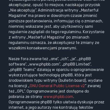
akceptujesz, opuść to miejsce, naciskając przycisk
„Nie akceptuję”. Administracja witryny „Masterful
Magazine” ma prawo w dowolnym czasie zmienić
poniższe postanowienia, informując cię o zmianach,
niemniej wskazane jest, aby użytkownicy sami
regularnie zaglądali do tego regulaminu. Korzystanie
z witryny „Masterful Magazine” po zmianach
regulaminu oznacza, że akceptujesz te zmiany ze
wszelkimi konsekwencjami prawnymi.
Nasze fora zwane też „one”, „ich”, „je”, „phpBB
software”, „www.phpbb.com”, „phpBB Limited”,
„phpBB Teams” działają w oparciu o oprogramowanie
wykorzystujące technologię phpBB, która jest
środowiskiem typu witryny (bulletin board), wydane
na licencji „
GNU General Public License v2
” zwanej
też „GPL”. Oprogramowanie jest dostępne do
pobrania ze strony
www.phpbb.com
.
Oprogramowanie phpBB tylko ułatwia dyskusje przez
internet, a jego autorzy nie kontrolują tekstów